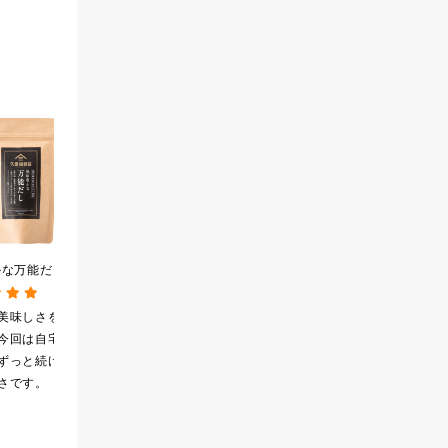
かな万能だし
2026夏の福袋【送料無
久世福のドリンクベース
8g×15包）【だし
料】【オンライン限定】
全5種飲み比べまとめ買
】
【ポイントキャンペーン実
い 5本入（ドリンクベー
美味しさを知っ
気兼ねのない贈りもの
５種類の味が楽しめる
施中】【のし・ラッピン
ス／希釈タイプ）
今回は自宅用に
にちょうどよく、喜ば
なんてワクワクです。
グ・化粧箱詰め不可】
ずっと続けたい
れました
炭酸や牛乳、ヨーグル
さです。
トなどといろいろアレ
ンジしたいと思います