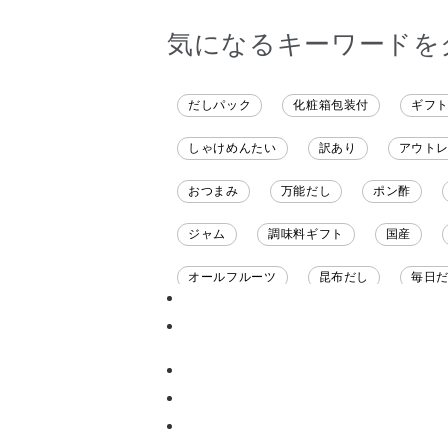
気になるキーワードを
だしパック
化粧箱包装付
ギフ
しゃけめんたい
訳あり
アウト
おつまみ
万能だし
ポン酢
ジャム
調味料ギフト
国産
オールフルーツ
昆布だし
毎日
チーズ
信州
日本ワイン
甘酒
あごだし
バナナミルク
ナイアガラ
和塩
混ぜご飯の素