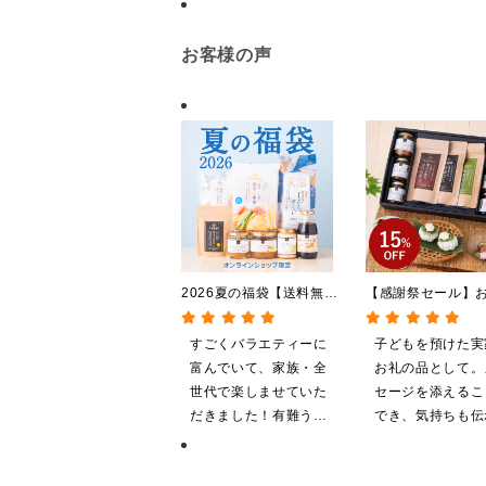
お客様の声
2026夏の福袋【送料無
【感謝祭セール】
料】【オンライン限定】
贅沢ごはんギフト
【ポイントキャンペーン実
料/沖縄県送料別途
すごくバラエティーに
子どもを預けた実
施中】【のし・ラッピン
粧箱包装付/オンラ
富んでいて、家族・全
お礼の品として。
グ・化粧箱詰め不可】
定】
世代で楽しませていた
セージを添えるこ
だきました！有難うご
でき、気持ちも伝
ざいます。
やすいと感じます