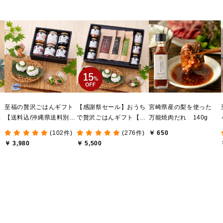
ま
至福の贅沢ごはんギフト
【感謝祭セール】おうち
宮崎県産の梨を使った
け
【送料込/沖縄県送料別
で贅沢ごはんギフト【送
万能焼肉だれ 140g
送
途】【化粧箱包装付/オン
料無料/沖縄県送料別途】
(102件)
(276件)
￥ 650
ライン限定】
【化粧箱包装付/オンライ
￥ 3,980
￥ 5,500
ン限定】