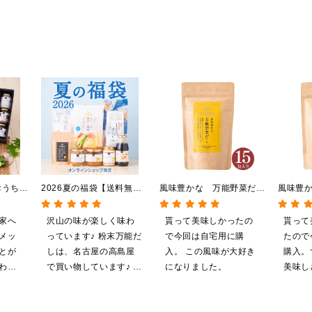
おうちで
2026夏の福袋【送料無
風味豊かな 万能野菜だ
風味豊
【送料無
料】【オンライン限定】
し 120g（8g×15包）
120g（
】【化
【ポイントキャンペーン実
【だしパック】
パック
家へ
沢山の味が楽しく味わ
貰って美味しかったの
貰って
イン限
施中】【のし・ラッピン
メッ
っています♪ 粉末万能だ
で今回は自宅用に購
たので
グ・化粧箱詰め不可】
とが
しは、名古屋の高島屋
入。 この風味が大好き
購入。
わり
で買い物しています♪ と
になりました。
美味し
。
ても美味しくいただい
てます。 これからも、