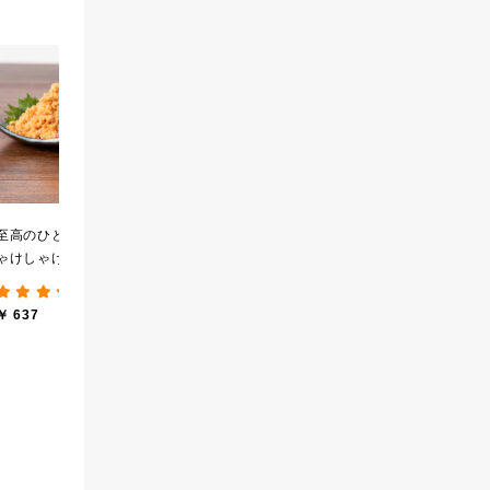
黒糖ミルク珈琲の素
厳選ご飯のお供３本ギフ
【
275ml （ドリンクベース
ト【化粧箱包装】【送料
実
／希釈タイプ）
込/沖縄県送料別途】【オ
せ
(12件)
(8件)
ンライン限定】
ロ
￥ 594
￥ 2,840
￥ 
し
至高のひと時 大人のし
ゃけしゃけめんたい
80g【鮭ほぐし・フレー
(193件)
ク】
￥ 637