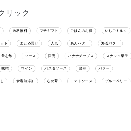
沢山の味楽しみます♪
クリック
ト
送料無料
プチギフト
ごはんのお供
いちごミルク
レット
まとめ買い
人気
あんバター
海苔バター
飲む酢
ソース
限定
バナナチップス
スナック菓子
味噌
ワイン
パスタソース
醤油
バター
だし
食塩無添加
なめ茸
トマトソース
ブルーベリー
野菜だし
チーズいか
お米チップス
味噌汁
かりんと
りんご
骨せんべい
ドレッシング
珍味
おかず
マヨネーズ
せんべい
韓国
贅沢ごはん
おでん