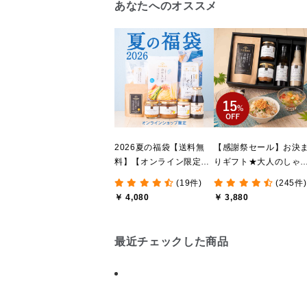
あなたへのオススメ
2026夏の福袋【送料無
【感謝祭セール】お決
料】【オンライン限定】
りギフト★大人のしゃ
【ポイントキャンペーン
しゃけめんたい入り【
(19件)
(245件)
実施中】【のし・ラッピ
料込/沖縄県送料別途】
￥ 4,080
￥ 3,880
ング・化粧箱詰め不可】
【化粧箱包装付】
最近チェックした商品