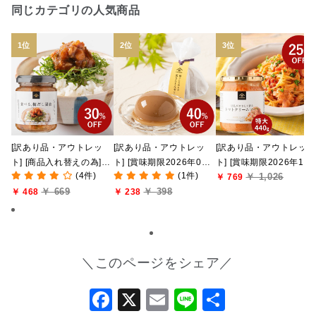
同じカテゴリの人気商品
[訳あり品・アウトレッ
[訳あり品・アウトレッ
[訳あり品・アウトレッ
ト] [商品入れ替えの為]食
ト] [賞味期限2026年09
ト] [賞味期限2026年10
(4件)
(1件)
￥ 1,026
べる、梅だし醤油
月09日]絹ごしなめら
月02日]豆乳がやさしく
￥ 769
￥ 669
￥ 398
140g【紀州南高梅 使
￥ 468
か 栗きんとんゼリー
￥ 238
香るトマトクリームソー
用】
81g【季節限定】
ス 440g（特大・約4人
前）
＼このページをシェア／
Facebook
X
Email
Line
共