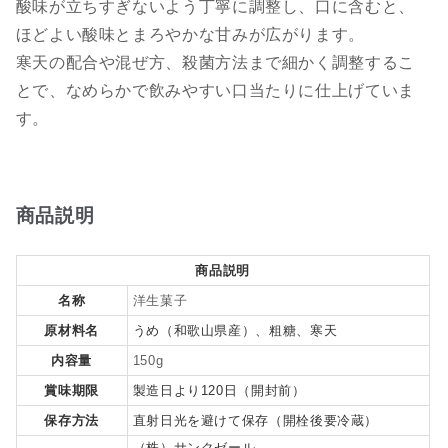
酸味が立ちすぎないよう丁寧に調整し、口に含むと、
ほどよい酸味とまろやかな甘みが広がります。
寒天の配合や混ぜ方、殺菌方法まで細かく調整するこ
とで、なめらかで飲みやすい口当たりに仕上げていま
す。
商品説明
商品説明
名称
洋生菓子
原材料名
うめ（和歌山県産）、粗糖、寒天
内容量
150g
賞味期限
製造日より120日（開封前）
保存方法
直射日光を避けて保存（開栓後要冷蔵）
（株）サンクゼール