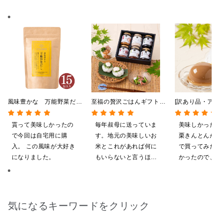
風味豊かな 万能野菜だ
至福の贅沢ごはんギフト
[訳あり品・アウ
し 120g（8g×15包）
【送料込/沖縄県送料別
[賞味期限2026
【だしパック】
途】【化粧箱包装付/オン
日]絹ごしなめ
貰って美味しかったの
毎年叔母に送っていま
美味しかった
ライン限定】
んとんゼリー 8
で今回は自宅用に購
す。地元の美味しいお
栗きんとんが
限定】
入。 この風味が大好き
米とこれがあれば何に
で買ってみた
になりました。
もいらないと言うほど
かったので、
気に入ってくれていま
いしてしまい
す。本当に助かりま
す。
気になるキーワードをクリック