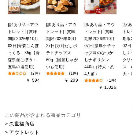
[訳あり品・アウ
[訳あり品・アウ
[訳あり品・アウ
[訳あ
トレット] [賞味
トレット] [賞味
トレット] [賞味
トレット
期限2026年10月
期限2026年09月
期限2026年10月
期限20
03日]青森ごんぼ
27日]万能だしポ
07日]濃厚ケチャ
02日]
っくる 35g【青
テトチップス
ップ味のなつか
しく香
森県産ごぼう・
60g（国産じゃが
しナポリタン
クリー
五島の塩使用】
いも使用）
440g（特大・約
ス 44
(2件)
(1件)
4人前）
大・約
￥ 594
￥ 299
(1件)
￥ 1,026
この商品が含まれる商品カテゴリ
> 久世福商店
> アウトレット