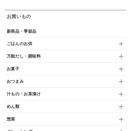
ガーリック
柚子
ハーブティー
つゆ
お買いもの
ドリンク
七味
わかめ
チップス
のり
新商品・季節品
ブランデー
生姜
鍋つゆ
飴
すき焼き
ごはんのお供
ふりかけ
いいづな
はちみつ
茶漬け
万能だし・調味料
抹茶
レトルト
究極
ノンアルコール
お菓子
九条ねぎ
焼酎
福松
混ぜご飯
くるみ
おつまみ
汁もの・お茶漬け
めん類
惣菜