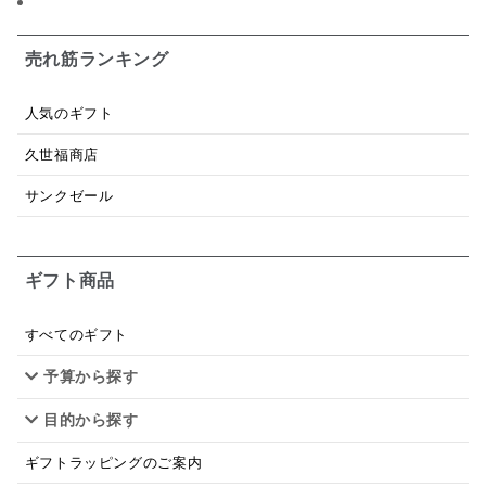
日本ワイン
野菜だし
チーズいか
お米チップス
味噌汁
かりんとう
甘酒
売れ筋ランキング
あごだし
バナナミルク
りんご
骨せんべい
人気のギフト
ドレッシング
珍味
おかず
ナイアガラ
久世福商店
和塩
混ぜご飯の素
マヨネーズ
せんべい
サンクゼール
韓国
贅沢ごはん
おでん
吸い物
ギフト商品
シードル
ごま
いわし
ミックス
芋
スープ
クリームソース
季節限定
セット
すべてのギフト
予算から探す
佃煮
アップル
ジュース
パンにぬる
目的から探す
はちみつ茶
オレンジ
ナッツ
かつおだし
ギフトラッピングのご案内
梅
レモン
ペースト
クランベリー