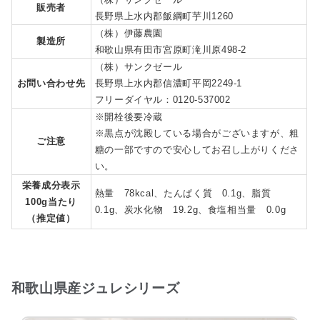
販売者
長野県上水内郡飯綱町芋川1260
（株）伊藤農園
製造所
和歌山県有田市宮原町滝川原498-2
（株）サンクゼール
お問い合わせ先
長野県上水内郡信濃町平岡2249-1
フリーダイヤル：0120-537002
※開栓後要冷蔵
※黒点が沈殿している場合がございますが、粗
ご注意
糖の一部ですので安心してお召し上がりくださ
い。
栄養成分表示
熱量 78kcal、たんぱく質 0.1g、脂質
100g当たり
0.1g、炭水化物 19.2g、食塩相当量 0.0g
（推定値）
和歌山県産ジュレシリーズ