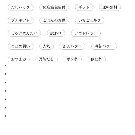
だしパック
化粧箱包装付
ギフト
送料無料
プチギフト
ごはんのお供
いちごミルク
しゃけめんたい
訳あり
アウトレット
まとめ買い
人気
あんバター
海苔バター
おつまみ
万能だし
ポン酢
飲む酢
ソース
限定
バナナチップス
スナック菓子
ジャム
調味料ギフト
国産
味噌
ワイン
パスタソース
醤油
バター
オールフルーツ
昆布だし
毎日だし
食塩無添加
なめ茸
トマトソース
ブルーベリー
チーズ
信州