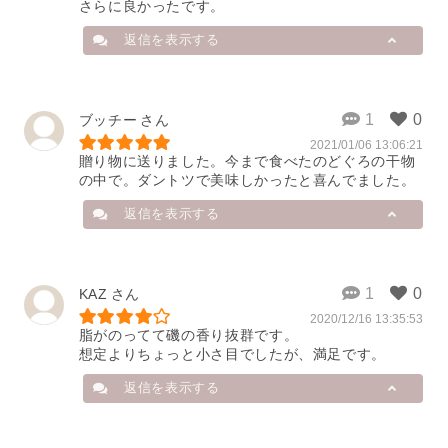
さらに良かったです。
だけて、大変嬉しいです。

またのご利用を心よりお待ちしてお
返信を表示する
ります！
2023/09/29 07:39:40
店舗から
ブッチー
2021/01/06 13:06:21
遅ればせながら返信させていただき
贈り物に送りました。今まで食べたのどぐろの干物
ます。

の中で。ダントツで美味しかったと喜んでました。
お召し上がりいただき、ありがとう
ございました！

返信を表示する
美味しさを楽しんでいただけたよう
でとても嬉しいです。

また、貴重なご意見ありがとうござ
いました。

店舗から
KAZ
できる限り、商品のサイズ感を画像
などでしっかりお伝えできるよう改
2020/12/16 13:35:53
遅ればせながら返信させていただき
脂がのってて磯の香り抜群です。

善に努めていきたいと思います。

ます。

想定よりちょっと小さ目でしたが、満足です。
これからも「美味しさ」を届けてい
贈り物に当店ののどぐろをお選びい
けるよう、頑張っていきます！
ただき、ありがとうございました！

返信を表示する
贈り先様にも喜んでいただけて、と
2023/07/28 06:52:49
ても嬉しいです。

ギフト包装もより一層、丁寧に努め