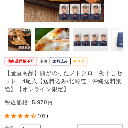
他商品同梱不可
冷凍
送料込み
産直品
【産直商品】脂がのったノドグロ一夜干しセ
ット 4尾入【送料込み/北海道・沖縄送料別
途】【オンライン限定】
税込価格:
5,970
(7件)