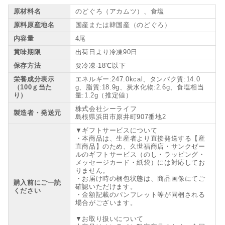
原材料名
のどぐろ（アカムツ）、食塩
原料原産地名
国産または韓国産（のどぐろ）
内容量
4尾
賞味期限
出荷日より冷凍90日
保存方法
要冷凍-18℃以下
栄養成分表示
エネルギー:247.0kcal、タンパク質:14.0
（100ｇ当た
g、脂質:18.9g、炭水化物:2.6g、食塩相当
り）
量:1.2g（推定値）
株式会社シーライフ
製造者・発送元
島根県浜田市原井町907番地2
▼ギフトサービスについて
・本商品は、生産者より直接発送する【産
直商品】のため、久世福商店・サンクゼー
ルのギフトサービス（のし・ラッピング・
メッセージカード・紙袋）には対応してお
りません。
・お届け時の梱包状態は、商品画像にてご
購入前にご一読
確認いただけます。
ください
・金額記載のパンフレット等が同梱される
場合がございます。
▼お取り扱いについて