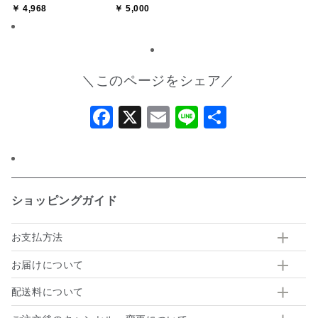
￥ 4,968
￥ 5,000
州・沖縄送料別途】【オ
土料理】【送料込み/北海
おまけみかん寒天ゼリー
ンライン限定】
道・沖縄送料別途】【オ
付き【送料込み/北海道
ンライン限定】
沖縄送料別途】【オンラ
イン限定】
＼このページをシェア／
Facebook
X
Email
Line
共
有
ショッピングガイド
お支払方法
お届けについて
配送料について