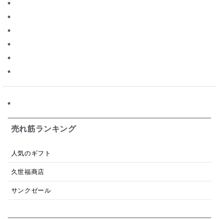
ソース
限定
バナナチップス
スナック菓子
ジャム
調味料ギフト
国産
味噌
ワイン
パスタソース
醤油
バター
オールフルーツ
昆布だし
毎日だし
食塩無添加
なめ茸
トマトソース
ブルーベリー
チーズ
信州
日本ワイン
野菜だし
チーズいか
お米チップス
味噌汁
かりんとう
甘酒
売れ筋ランキング
あごだし
バナナミルク
りんご
骨せんべい
人気のギフト
ドレッシング
珍味
おかず
ナイアガラ
久世福商店
和塩
混ぜご飯の素
マヨネーズ
せんべい
サンクゼール
韓国
贅沢ごはん
おでん
吸い物