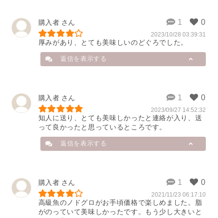
またのお召し上がりをお待ちしてお
ります。
店舗から
購入者
2025/02/16 23:53:18
2023/10/28 03:39:31
お召し上がりいただき、誠にありが
厚みがあり、とても美味しいのどぐろでした。
とうございます。

お味の方、気に入っていただけてと
返信を表示する
ても嬉しいです。

大きさの方を写真で上手く伝えられ
ず、申し訳ございません。

商品そのままを伝えられるよう、改
店舗から
購入者
善に努めていきたいと思います。

貴重なご意見、ありがとうございま
2023/09/27 14:52:32
お召し上がりいただき、誠にありが
知人に送り、とても美味しかったと連絡が入り、送
した！

とうございます。

って良かったと思っているところです。
またのご利用をお待ちしておりま
のどぐろの干物の美味しさを楽しん
す！
でいただけたようで、とても嬉しく
返信を表示する
思います。

2023/12/19 01:14:43
またのご利用を心よりお待ちしてお
ります！
店舗から
購入者
2023/10/30 02:39:11
2021/11/23 06:17:10
贈り物に選んでいただき、ありがと
高級魚のノドグロがお手頃価格で楽しめました。脂
うございます！

がのっていて美味しかったです。もう少し大きいと
贈り先様にも美味しいと言っていた