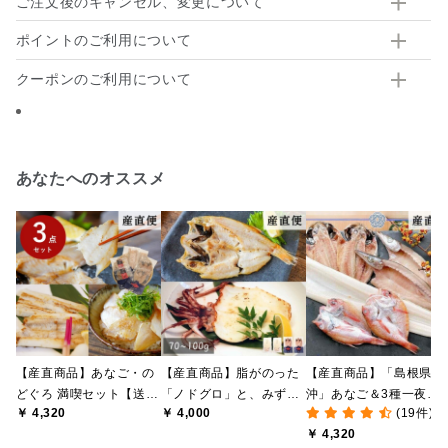
ご注文後のキャンセル、変更について
ポイントのご利用について
クーポンのご利用について
あなたへのオススメ
【産直商品】あなご・の
【産直商品】脂がのった
【産直商品】「島根県
どぐろ 満喫セット【送料
「ノドグロ」と、みずみ
沖」あなご＆3種一夜干
￥ 4,320
￥ 4,000
(19件)
込み/北海道・沖縄送料別
ずしい「剣先イカ」の一
し詰合せ【送料込/北海
￥ 4,320
途】【オンライン限定】
夜干しセット【送料込み/
道・沖縄送料別途】【オ