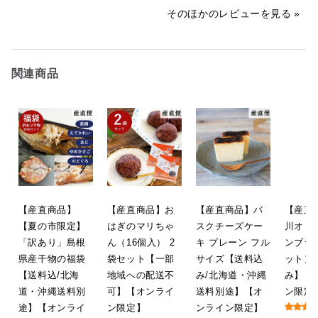
てまいります。
店舗から
そのほかのレビューを見る
2023/07/28 07:00:31
遅ればせながら返信させていただき
ます。

お召し上がりいただき、ありがとう
関連商品
ございました！

旨みには自信がありますので、満足
していただけたようで嬉しいです。

また、貴重なご意見ありがとうござ
いました。

できる限り、商品のサイズ感を画像
などでしっかりお伝えできるよう改
善に努めていきたいと思います。

これからも「美味しさ」を届けてい
けるよう、頑張っていきます！
【産直商品】
【産直商品】お
【産直商品】バ
【産直
2023/07/28 06:48:30
【夏の市限定】
はぎのマリちゃ
スクチーズケー
川オリ
「訳あり」島根
ん（16個入） 2
キ プレーン フル
ンブラ
県産干物の福袋
袋セット【一部
サイズ【送料込
ット）
【送料込/北海
地域への配送不
み/北海道・沖縄
み】【
道・沖縄送料別
可】【オンライ
送料別途】【オ
ン限定
途】【オンライ
ン限定】
ンライン限定】