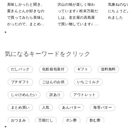
日]絹ごしなめらか 栗き
【ポイントキャンペーン実
【ポイントキャ
美味しかったと聞き、
沢山の味が楽しく味わ
気兼ねのない
んとんゼリー 81g【季節
施中】【のし・ラッピン
施中】【のし・
栗きんとんが好きなの
っています♪ 粉末万能だ
にちょうどよ
限定】
グ・化粧箱詰め不可】
グ・化粧箱詰め
で買ってみたら美味し
しは、名古屋の高島屋
れました
かったので、まとめ買
で買い物しています♪ と
いしてしまいました
ても美味しくいただい
てます。 これからも、
沢山の味楽しみます♪
気になるキーワードをクリック
だしパック
化粧箱包装付
ギフト
送料無料
プチギフト
ごはんのお供
いちごミルク
しゃけめんたい
訳あり
アウトレット
まとめ買い
人気
あんバター
海苔バター
おつまみ
万能だし
ポン酢
飲む酢