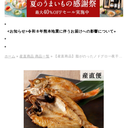
<お知らせ>令和８年熊本地震に伴うお届けへの影響について»
ホーム
»
産直商品 商品一覧
» 【産直商品】脂がのったノドグロ一夜干しセット 4尾入【送料込み/北海道・沖縄送料別途】【オンライン限定】