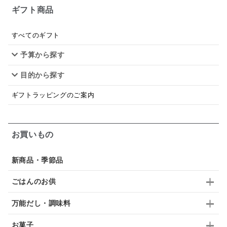
ギフト商品
シードル
ごま
いわし
ミックス
芋
スープ
クリームソース
季節限定
セット
すべてのギフト
予算から探す
佃煮
アップル
ジュース
パンにぬる
目的から探す
はちみつ茶
オレンジ
ナッツ
かつおだし
ギフトラッピングのご案内
梅
レモン
ペースト
クランベリー
ガーリック
柚子
ハーブティー
つゆ
お買いもの
ドリンク
七味
わかめ
チップス
のり
新商品・季節品
ブランデー
生姜
鍋つゆ
飴
すき焼き
ごはんのお供
ふりかけ
いいづな
はちみつ
茶漬け
万能だし・調味料
抹茶
レトルト
究極
ノンアルコール
お菓子