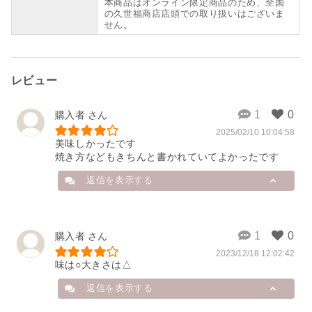
本商品はオンライン限定商品のため、全国
の久世福商店店頭での取り扱いはございま
せん。
レビュー
購入者
2025/02/10 10:04:58
美味しかったです

焼き方などもきちんと書かれていてよかったです
返信を表示する
店舗から
購入者
2023/12/18 12:02:42
お召し上がりいただき、誠にありが
味は○大きさは△
とうございます。

美味しくいただいていただき、

返信を表示する
また同梱の焼き方がお役に立ったよ
うでうれしく思います。
