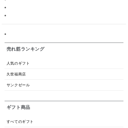
昆布だし
毎日だし
食塩無添加
なめ茸
トマトソース
ブルーベリー
チーズ
信州
日本ワイン
野菜だし
チーズいか
お米チップス
味噌汁
かりんとう
甘酒
売れ筋ランキング
あごだし
バナナミルク
りんご
骨せんべい
人気のギフト
ドレッシング
珍味
おかず
ナイアガラ
久世福商店
和塩
混ぜご飯の素
マヨネーズ
せんべい
サンクゼール
韓国
贅沢ごはん
おでん
吸い物
ギフト商品
シードル
ごま
いわし
ミックス
芋
スープ
クリームソース
季節限定
セット
すべてのギフト