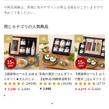
※商品画像は、実物と色やデザインが異なる場合がございますので
予めご了承ください。
同じカテゴリの人気商品
【感謝祭セール】お決ま
至福の贅沢ごはんギフト
【感謝祭セール】おうち
りギフト★大人のしゃけ
【送料込/沖縄県送料別
で贅沢ごはんギフト【送
(245件)
(102件)
(277件)
しゃけめんたい入り【送
途】【化粧箱包装付/オン
料無料/沖縄県送料別途
￥ 3,980
￥ 3,880
￥ 5,500
料込/沖縄県送料別途】
￥ 3,298
ライン限定】
【化粧箱包装付/オンラ
￥ 4,675
【化粧箱包装付】
ン限定】