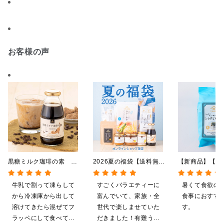
お客様の声
黒糖ミルク珈琲の素
2026夏の福袋【送料無
【新商品】【季
275ml （ドリンクベース／
料】【オンライン限定】
やしだし茶漬け
希釈タイプ）
【ポイントキャンペーン実
鯛だし 4食
牛乳で割って凍らして
すごくバラエティーに
暑くて食欲の
施中】【のし・ラッピン
から冷凍庫から出して
富んでいて、家族・全
食事におすす
グ・化粧箱詰め不可】
溶けてきたら混ぜてフ
世代で楽しませていた
す。
ラッペにして食べてい
だきました！有難うご