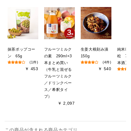
抹茶ポップコー
フルーツミルク
生姜大根刻み漬
純米吟
ン 65g
の素 290ml×3
150g
松 72
(1件)
本まとめ買い
(4件)
本酒】
￥ 453
￥ 540
（牛乳と混ぜる
フルーツミルク
／ドリンクベー
ス／希釈タイ
プ）
￥ 2,097
この商品が含まれる商品カテゴリ