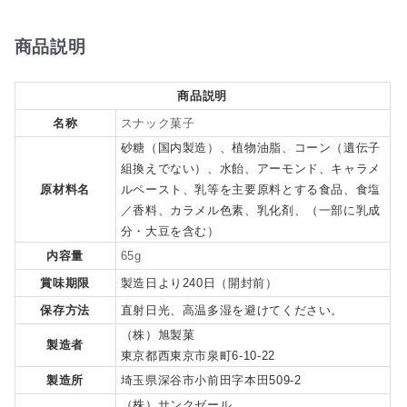
商品説明
商品説明
名称
スナック菓子
砂糖（国内製造）、植物油脂、コーン（遺伝子
組換えでない）、水飴、アーモンド、キャラメ
原材料名
ルペースト、乳等を主要原料とする食品、食塩
／香料、カラメル色素、乳化剤、（一部に乳成
分・大豆を含む）
内容量
65g
賞味期限
製造日より240日（開封前）
保存方法
直射日光、高温多湿を避けてください。
（株）旭製菓
製造者
東京都西東京市泉町6-10-22
製造所
埼玉県深谷市小前田字本田509-2
（株）サンクゼール