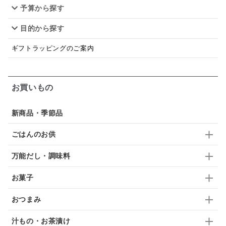
予算から探す
佃煮
アップル
ジュース
パンにぬる
目的から探す
はちみつ茶
オレンジ
ナッツ
かつおだし
ギフトラッピングのご案内
梅
レモン
ペースト
クランベリー
ガーリック
柚子
ハーブティー
つゆ
お買いもの
ドリンク
七味
わかめ
チップス
のり
新商品・季節品
ブランデー
生姜
鍋つゆ
飴
すき焼き
ごはんのお供
ふりかけ
いいづな
はちみつ
茶漬け
万能だし・調味料
抹茶
レトルト
究極
ノンアルコール
お菓子
九条ねぎ
焼酎
福松
混ぜご飯
くるみ
おつまみ
汁もの・お茶漬け