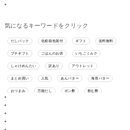
ます
ざいます。
気になるキーワードをクリック
だしパック
化粧箱包装付
ギフト
送料無料
プチギフト
ごはんのお供
いちごミルク
しゃけめんたい
訳あり
アウトレット
まとめ買い
人気
あんバター
海苔バター
おつまみ
万能だし
ポン酢
飲む酢
ソース
限定
バナナチップス
スナック菓子
ジャム
調味料ギフト
国産
味噌
ワイン
パスタソース
醤油
バター
オールフルーツ