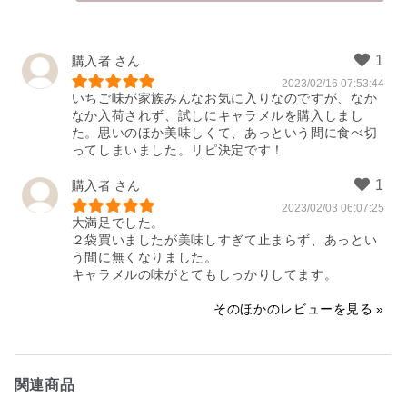
購入者
購入者
2023/02/16 07:53:44
何度もリピートしています
いちご味が家族みんなお気に入りなのですが、なか
なか入荷されず、試しにキャラメルを購入しまし
2024/11/08 12:06:18
た。思いのほか美味しくて、あっという間に食べ切
ってしまいました。リピ決定です！
購入者
2023/02/03 06:07:25
大満足でした。

２袋買いましたが美味しすぎて止まらず、あっとい
う間に無くなりました。

キャラメルの味がとてもしっかりしてます。
そのほかのレビューを見る
関連商品