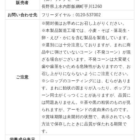
販売者
長野県上水内郡飯綱町芋川1260
お問い合わせ先
フリーダイヤル：0120-537002
※開封後はお早めにお召し上がりください。
※本製品製造工場では、小麦・そば・落花生・
卵・えび・かにを含む製品を製造しています。
※選別には十分注意しておりますが、まれに商
品中に弾けていないコーン（不発コーン）が混
ざる場合がございます。不発コーンは大変硬く
歯や歯茎をいためる危険性がありますので、お
召し上がりにならないようにご注意ください。
ご注意
※シロップのコーティングには、むらがありま
す。まれに飴状の固まりが入ったり、ポップコ
ーン同士がくっつくことがありますが、品質に
は問題ありません。※茶や黒の粒状のものが見
られますが、アーモンドの皮由来のものです。
※賞味期限は未開封の状態で、表示されている
方法で保存したときに品質が保たれる期限で
す。
栄養成分表示