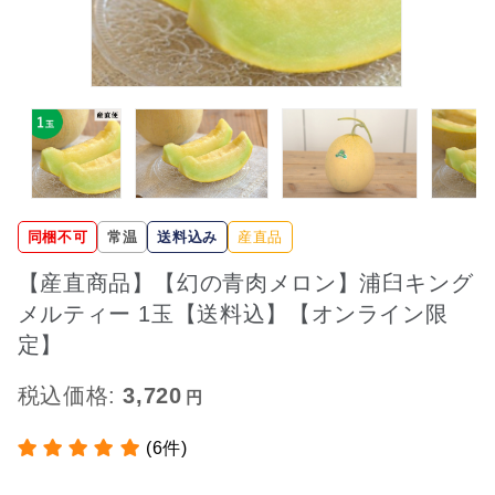
同梱不可
常温
送料込み
産直品
【産直商品】【幻の青肉メロン】浦臼キング
メルティー 1玉【送料込】【オンライン限
定】
税込価格:
3,720
(6件)