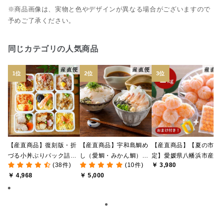
※商品画像は、実物と色やデザインが異なる場合がございますので
予めご了承ください。
同じカテゴリの人気商品
【産直商品】復刻版・折
【産直商品】宇和島鯛め
【産直商品】【夏の市限
づる小丼ぶりパック詰合
し（愛鯛・みかん鯛）食
定】愛媛県八幡浜市産 
(38件)
(10件)
￥ 3,980
せ【送料込み/北海道・九
べ比べセット【愛媛の郷
なし冷凍みかん 1kg ＋
￥ 4,968
￥ 5,000
州・沖縄送料別途】【オ
土料理】【送料込み/北海
おまけみかん寒天ゼリー
ンライン限定】
道・沖縄送料別途】【オ
付き【送料込み/北海道
ンライン限定】
沖縄送料別途】【オンラ
イン限定】