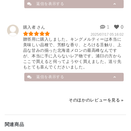
ティ―らしい特徴に喜んでいただ
返信を表示する
き、大変うれしいです。

来年2歳になったお孫さんにも笑顔
になるメロンをお届けできるよう、
一層努力してまいります。今後とも
店舗から
購入者
何卒よろしくお願い致します。
2025/07/17 05:16:02
この度は、大切な方へのお礼にうら
2025/07/26 05:30:06
贈答用に購入しました。キングメルティーは本当に
うすファーマーズのメロンをお選び
美味しい品種で、芳醇な香り、とろける舌触り、上
いただき、誠にありがとうございま
品な甘みの揃った北海道メロンの最高峰なんです
す。

が、本当に手に入らないレア物です。浦臼の方から
「美味しかった」と喜んでいただけ
ここで買えると伺ってようやく買えました。送り先
たとのこと、大変光栄です。

もとても喜んでくださいました。
これからも最高のメロンをお届けで
きるよう努めてまいりますので、今
返信を表示する
後ともご愛顧いただけますと幸いで
す。またのご利用を心よりお待ちし
ております。
店舗から
そのほかのレビューを見る
2025/07/19 00:45:33
この度は、数あるメロンの中からキ
ングメルティーをお選びいただき、
誠にありがとうございます。大切な
関連商品
贈答品としてキングメルティーをご
利用いただけたとのこと、大変光栄