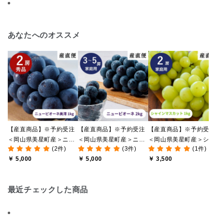
あなたへのオススメ
【産直商品】※予約受注
【産直商品】※予約受注
【産直商品】※予約受注
＜岡山県美星町産＞ニュ
＜岡山県美星町産＞ニュ
＜岡山県美星町産＞シャ
(2件)
(3件)
(1件)
ーピオーネ 1㎏（2房）
ーピオーネ 2㎏（3～5
インマスカット 1㎏（2
￥ 5,000
￥ 5,000
￥ 3,500
【贈答品】【オンライン
房）【家庭用】【オンラ
房）【家庭用】【オンラ
限定】
イン限定】
イン限定】
最近チェックした商品