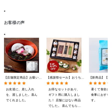
お客様の声
【店舗限定商品】お吸い物
【感謝祭セール】おうちで
【新商品】【季
最中 もずくのおすまし
贅沢ごはんギフト【送料無
やしだし茶漬け
1食（6g）
料/沖縄県送料別途】【化
鯛だし 4食
お友達に、差し入れ
お得なセットがあり、
暑くて食欲の
粧箱包装付/オンライン限
を、渡しました。喜ん
ギフト用に購入しまし
食事におすす
定】
でくれました。
た！ 店舗にはない商品
す。
でした。 喜んでもらえ
ると思います。