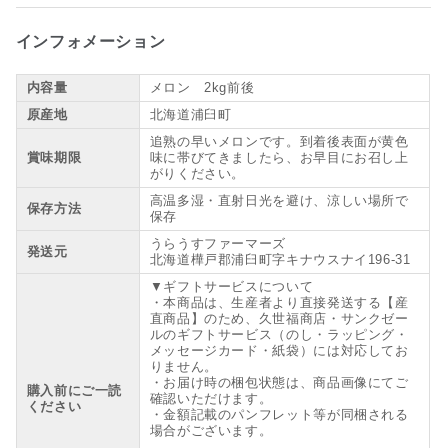
インフォメーション
内容量
メロン 2kg前後
原産地
北海道浦臼町
追熟の早いメロンです。到着後表面が黄色
賞味期限
味に帯びてきましたら、お早目にお召し上
がりください。
高温多湿・直射日光を避け、涼しい場所で
保存方法
保存
うらうすファーマーズ
発送元
北海道樺戸郡浦臼町字キナウスナイ196-31
▼ギフトサービスについて
・本商品は、生産者より直接発送する【産
直商品】のため、久世福商店・サンクゼー
ルのギフトサービス（のし・ラッピング・
メッセージカード・紙袋）には対応してお
りません。
・お届け時の梱包状態は、商品画像にてご
購入前にご一読
確認いただけます。
ください
・金額記載のパンフレット等が同梱される
場合がございます。