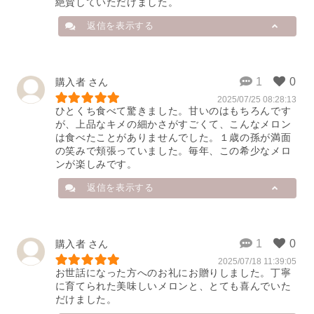
絶賛していただけました。
返信を表示する
店舗から
購入者
2025/07/25 08:28:13
この度は、大切な方への贈り物に浦
ひとくち食べて驚きました。甘いのはもちろんです
臼キングメルティーをお選びいただ
が、上品なキメの細かさがすごくて、こんなメロン
き、心より感謝申し上げます。

は食べたことがありませんでした。１歳の孫が満面
「今まで味わったことがない」とい
の笑みで頬張っていました。毎年、この希少なメロ
うお言葉をいただき、生産者一同、
ンが楽しみです。
大変嬉しく思っております。お気づ
き頂いたキングメルティーの芳醇な
返信を表示する
香りは、まさにこだわりのポイント
です。

短い旬の時期にしか味わえないメロ
ンですが、来年も皆様にお届けでき
店舗から
購入者
るよう、大切に育ててまいります。
またのご利用を心よりお待ちしてお
2025/07/18 11:39:05
この度は、うらうすファーマーズの
お世話になった方へのお礼にお贈りしました。丁寧
ります。
メロンをお選びいただき、誠にあり
に育てられた美味しいメロンと、とても喜んでいた
がとうございます。

2025/08/25 05:23:45
だけました。
「キメの細かさ」というキングメル