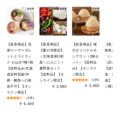
です。

キングメルティーは、お客様のおっ
しゃる通り、芳醇な香りととろける
舌触り、上品な甘さが特徴です。収
穫期間が約1か月と短い旬の品種で
すが、こうしてお客様にお届けでき
たこと、とても嬉しく思います。

【産直商品】花
【産直商品】
【産直商品】城
【産直
これからも、皆様に最高のメロンを
便りーマーガレ
【夏の市限定】
川オリジナルモ
路島た
お届けできるよう、丹精込めて育て
ットとライラッ
＜北海道浦臼町
ンブラン（3個セ
「いく
てまいりますので、今後ともうらう
ク おはぎ7種7個
産＞にんにく＋
ット）【送料込
（訳あ
すファーマーズをご愛顧いただけま
すと幸いです。またのご利用を心よ
【送料込み/北海
夏野菜セット
み】【オンライ
【送料
りお待ちしております。
道送料別途/沖
【送料込】【オ
ン限定】
道・沖
縄・離島への発
ンライン限定】
(1件)
途】【
2025/07/18 02:29:38
￥ 3,450
送不可】【オン
￥ 3,580
ン限定
ライン限定】
(1件)
￥ 6,440