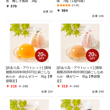
魚 梅しそ風味 34g
味 78g（13g×6袋）
(11件)
￥ 370
￥ 594
在庫 26
在庫 106
[訳あり品・アウトレット] [賞味
[訳あり品・アウトレット] [賞味
期限2026年09月07日] 絹ごしな
期限2026年09月08日]絹ごしなめ
めらか みかんゼリー 91g【季
らか 桃ゼリー 91g【季節限
節限定】
定】
￥ 318
￥ 318
￥ 398
￥ 398
在庫 224
在庫 248