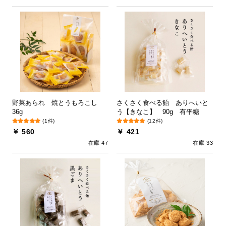
野菜あられ 焼とうもろこし
さくさく食べる飴 ありへいと
36g
う【きなこ】 90g 有平糖
(1件)
(12件)
￥ 560
￥ 421
在庫 47
在庫 33