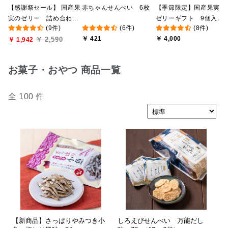
【感謝祭セール】 国産果
赤ちゃんせんべい 6枚
【季節限定】国産果実の
実のゼリー 詰め合わ
ゼリーギフト 9個入
(9件)
(6件)
(8件)
せ 5個入り 【かごセ
【化粧箱包装付】
￥ 421
￥ 4,000
￥ 2,590
ロファンラッピング／の
￥ 1,942
し不可】【季節限定】
お菓子・おやつ 商品一覧
全 100 件
【新商品】さっぱりやみつき小
しろえびせんべい 万能だし