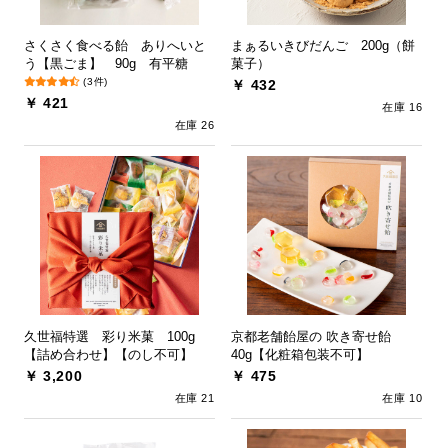
さくさく食べる飴 ありへいと
まぁるいきびだんご 200g（餅
う【黒ごま】 90g 有平糖
菓子）
(3件)
￥ 432
￥ 421
在庫 16
在庫 26
久世福特選 彩り米菓 100g
京都老舗飴屋の 吹き寄せ飴
【詰め合わせ】【のし不可】
40g【化粧箱包装不可】
￥ 3,200
￥ 475
在庫 21
在庫 10