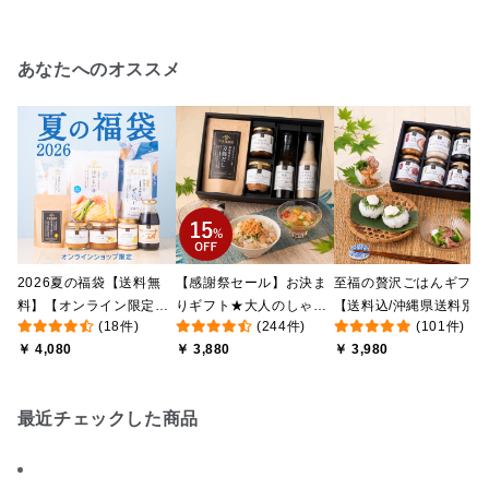
あなたへのオススメ
2026夏の福袋【送料無
【感謝祭セール】お決ま
至福の贅沢ごはんギフト
料】【オンライン限定】
りギフト★大人のしゃけ
【送料込/沖縄県送料別
(18件)
(244件)
(101件)
【ポイントキャンペーン
しゃけめんたい入り【送
途】【化粧箱包装付/オ
￥ 4,080
￥ 3,880
￥ 3,980
実施中】【のし・ラッピ
料込/沖縄県送料別途】
ライン限定】
ング・化粧箱詰め不可】
【化粧箱包装付】
最近チェックした商品