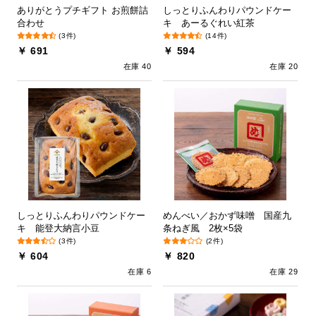
ありがとうプチギフト お煎餅詰
しっとりふんわりパウンドケー
合わせ
キ あーるぐれい紅茶
(3件)
(14件)
￥ 691
￥ 594
在庫 40
在庫 20
しっとりふんわりパウンドケー
めんべい／おかず味噌 国産九
キ 能登大納言小豆
条ねぎ風 2枚×5袋
(3件)
(2件)
￥ 604
￥ 820
在庫 6
在庫 29