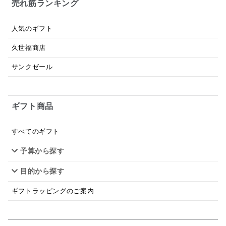
売れ筋ランキング
昆布だし
毎日だし
食塩無添加
なめ茸
人気のギフト
トマトソース
ブルーベリー
チーズ
信州
久世福商店
日本ワイン
野菜だし
チーズいか
サンクゼール
お米チップス
味噌汁
かりんとう
甘酒
ギフト商品
あごだし
バナナミルク
りんご
骨せんべい
ドレッシング
珍味
おかず
ナイアガラ
すべてのギフト
予算から探す
和塩
混ぜご飯の素
マヨネーズ
せんべい
目的から探す
韓国
贅沢ごはん
おでん
吸い物
ギフトラッピングのご案内
シードル
ごま
いわし
ミックス
芋
スープ
クリームソース
季節限定
セット