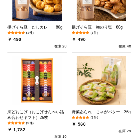
揚げそら豆 だしカレー 80g
揚げそら豆 梅のり塩 80g
(1件)
(1件)
￥ 490
￥ 490
在庫 28
在庫 40
窯どおこげ（おこげせんべい詰
野菜あられ じゃがバター 36g
め合わせギフト）26枚
(1件)
(5件)
￥ 560
￥ 1,782
在庫 29
在庫 10