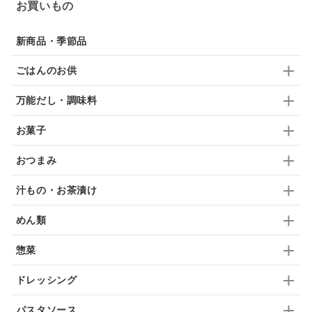
お買いもの
佃煮
アップル
ジュース
パンにぬる
新商品・季節品
はちみつ茶
オレンジ
ナッツ
かつおだし
ごはんのお供
梅
レモン
ペースト
クランベリー
万能だし・調味料
ガーリック
柚子
ハーブティー
つゆ
お菓子
ドリンク
七味
わかめ
チップス
のり
おつまみ
ブランデー
生姜
鍋つゆ
飴
すき焼き
汁もの・お茶漬け
ふりかけ
いいづな
はちみつ
茶漬け
めん類
抹茶
レトルト
究極
ノンアルコール
惣菜
九条ねぎ
焼酎
福松
混ぜご飯
くるみ
ドレッシング
パスタソース