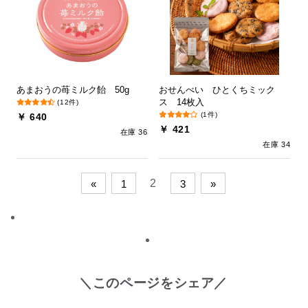
あまおうの苺ミルク飴 50g
おせんべい ひとくちミック
ス 14枚入
(12件)
(1件)
￥ 640
￥ 421
在庫 36
在庫 34
2
«
1
3
»
＼このページをシェア／