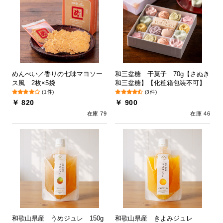
めんべい／香りの七味マヨソー
和三盆糖 干菓子 70g【さぬき
ス風 2枚×5袋
和三盆糖】【化粧箱包装不可】
(1件)
(3件)
￥ 820
￥ 900
在庫 79
在庫 46
和歌山県産 うめジュレ 150g
和歌山県産 きよみジュレ