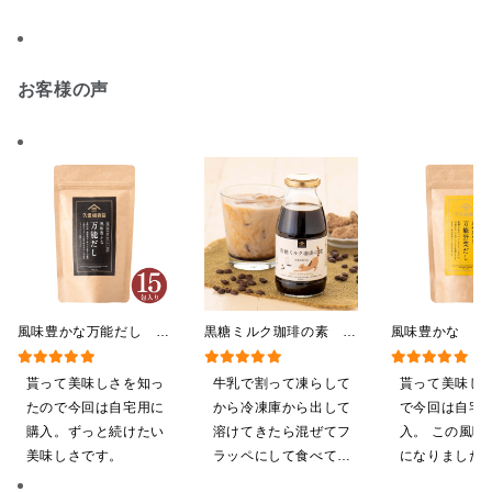
お客様の声
風味豊かな万能だし
黒糖ミルク珈琲の素
風味豊かな 万
120g（8g×15包）【だし
275ml （ドリンクベース／
し 120g（8g
パック】
希釈タイプ）
【だしパック】
貰って美味しさを知っ
牛乳で割って凍らして
貰って美味し
たので今回は自宅用に
から冷凍庫から出して
で今回は自宅
購入。ずっと続けたい
溶けてきたら混ぜてフ
入。 この風味
美味しさです。
ラッペにして食べてい
になりました
ます