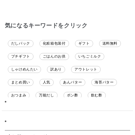
気になるキーワードをクリック
だしパック
化粧箱包装付
ギフト
送料無料
プチギフト
ごはんのお供
いちごミルク
しゃけめんたい
訳あり
アウトレット
まとめ買い
人気
あんバター
海苔バター
おつまみ
万能だし
ポン酢
飲む酢
ソース
限定
バナナチップス
スナック菓子
ジャム
調味料ギフト
国産
味噌
ワイン
パスタソース
醤油
バター
オールフルーツ