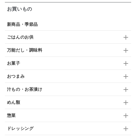
お買いもの
佃煮
アップル
ジュース
パンにぬる
新商品・季節品
はちみつ茶
オレンジ
ナッツ
かつおだし
ごはんのお供
梅
レモン
ペースト
クランベリー
万能だし・調味料
ガーリック
柚子
ハーブティー
つゆ
お菓子
ドリンク
七味
わかめ
チップス
のり
おつまみ
ブランデー
生姜
鍋つゆ
飴
すき焼き
汁もの・お茶漬け
ふりかけ
いいづな
はちみつ
茶漬け
めん類
抹茶
レトルト
究極
ノンアルコール
惣菜
九条ねぎ
焼酎
福松
混ぜご飯
くるみ
ドレッシング