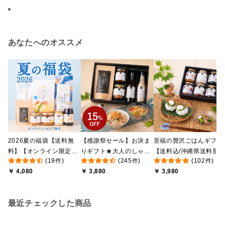
あなたへのオススメ
2026夏の福袋【送料無
【感謝祭セール】お決ま
至福の贅沢ごはんギフト
料】【オンライン限定】
りギフト★大人のしゃけ
【送料込/沖縄県送料別
(19件)
(245件)
(102件)
【ポイントキャンペーン
しゃけめんたい入り【送
途】【化粧箱包装付/オ
￥ 4,080
￥ 3,880
￥ 3,980
実施中】【のし・ラッピ
料込/沖縄県送料別途】
ライン限定】
ング・化粧箱詰め不可】
【化粧箱包装付】
最近チェックした商品