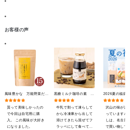
お客様の声
風味豊かな 万能野菜だ
黒糖ミルク珈琲の素
2026夏の福袋
し 120g（8g×15包）
275ml （ドリンクベース／
料】【オンライ
【だしパック】
希釈タイプ）
【ポイントキャ
貰って美味しかったの
牛乳で割って凍らして
沢山の味が楽
施中】【のし・
で今回は自宅用に購
から冷凍庫から出して
っています♪ 
グ・化粧箱詰め
入。 この風味が大好き
溶けてきたら混ぜてフ
しは、名古屋
になりました。
ラッペにして食べてい
で買い物してい