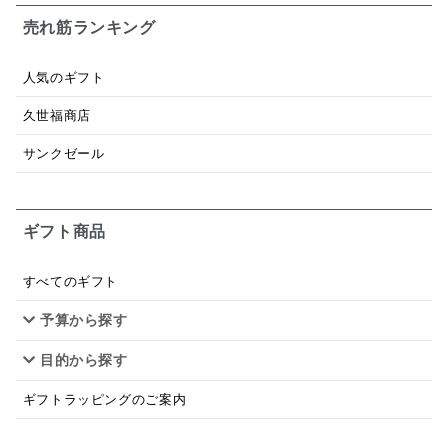
パスタソース
醤油
バター
オールフルーツ
売れ筋ランキング
昆布だし
毎日だし
食塩無添加
なめ茸
人気のギフト
トマトソース
ブルーベリー
チーズ
信州
久世福商店
日本ワイン
野菜だし
チーズいか
サンクゼール
お米チップス
味噌汁
かりんとう
甘酒
ギフト商品
あごだし
バナナミルク
りんご
骨せんべい
ドレッシング
珍味
おかず
ナイアガラ
すべてのギフト
予算から探す
和塩
混ぜご飯の素
マヨネーズ
せんべい
目的から探す
韓国
贅沢ごはん
おでん
吸い物
ギフトラッピングのご案内
シードル
ごま
いわし
ミックス
芋
スープ
クリームソース
季節限定
セット