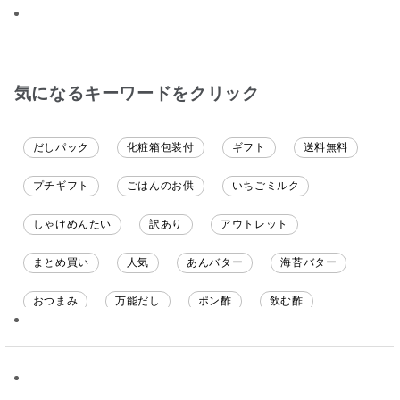
ます
ても美味しく
てます。 これ
沢山の味楽しみ
気になるキーワードをクリック
だしパック
化粧箱包装付
ギフト
送料無料
プチギフト
ごはんのお供
いちごミルク
しゃけめんたい
訳あり
アウトレット
まとめ買い
人気
あんバター
海苔バター
おつまみ
万能だし
ポン酢
飲む酢
ソース
限定
バナナチップス
スナック菓子
ジャム
調味料ギフト
国産
味噌
ワイン