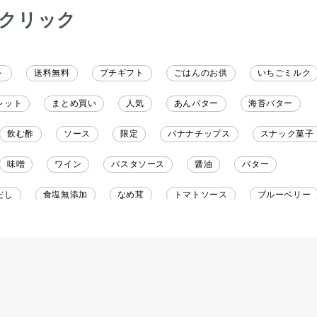
クリック
ト
送料無料
プチギフト
ごはんのお供
いちごミルク
レット
まとめ買い
人気
あんバター
海苔バター
飲む酢
ソース
限定
バナナチップス
スナック菓子
味噌
ワイン
パスタソース
醤油
バター
だし
食塩無添加
なめ茸
トマトソース
ブルーベリー
野菜だし
チーズいか
お米チップス
味噌汁
かりんと
りんご
骨せんべい
ドレッシング
珍味
おかず
マヨネーズ
せんべい
韓国
贅沢ごはん
おでん
わし
ミックス
芋
スープ
クリームソース
季節