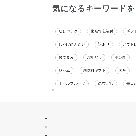
気になるキーワードを
だしパック
化粧箱包装付
ギフ
しゃけめんたい
訳あり
アウト
おつまみ
万能だし
ポン酢
ジャム
調味料ギフト
国産
オールフルーツ
昆布だし
毎日
チーズ
信州
日本ワイン
甘酒
あごだし
バナナミルク
ナイアガラ
和塩
混ぜご飯の素
吸い物
シードル
ごま
い