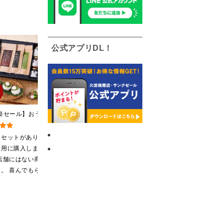
公式アプリDL！
祭セール】おうちで
黒糖ミルク珈琲の素
2026夏の福袋【送料無
はんギフト【送料無
275ml （ドリンクベース／
料】【オンライン限定】
縄県送料別途】【化
希釈タイプ）
【ポイントキャンペーン実
なセットがあり、
牛乳で割って凍らして
沢山の味が楽しく味わ
装付/オンライン限
施中】【のし・ラッピン
ト用に購入しまし
から冷凍庫から出して
っています♪ 粉末万能だ
グ・化粧箱詰め不可】
店舗にはない商品
溶けてきたら混ぜてフ
しは、名古屋の高島屋
。 喜んでもらえ
ラッペにして食べてい
で買い物しています♪ と
思います。
ます
ても美味しくいただい
てます。 これからも、
沢山の味楽しみます♪