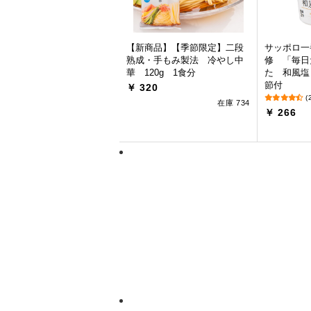
【新商品】【季節限定】二段
サッポロ一
熟成・手もみ製法 冷やし中
修 「毎日
華 120g 1食分
た 和風塩
節付
￥ 320
(
在庫 734
￥ 266