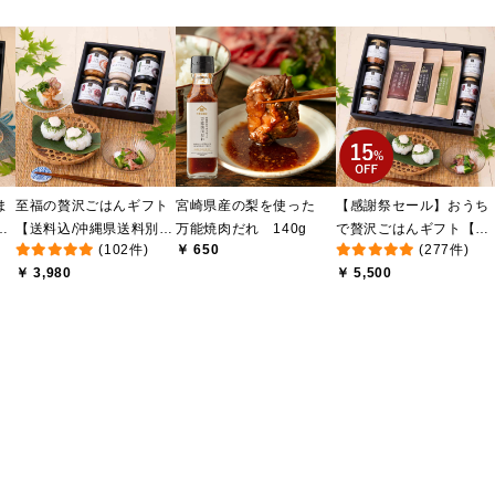
ま
至福の贅沢ごはんギフト
宮崎県産の梨を使った
【感謝祭セール】おうち
け
【送料込/沖縄県送料別
万能焼肉だれ 140g
で贅沢ごはんギフト【送
(102件)
￥ 650
(277件)
送
途】【化粧箱包装付/オン
料無料/沖縄県送料別途】
￥ 3,980
￥ 5,500
ライン限定】
【化粧箱包装付/オンライ
ン限定】