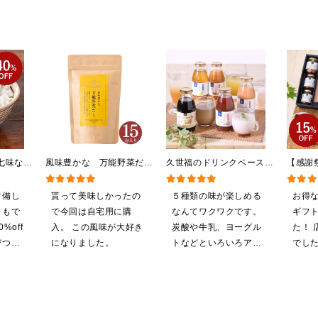
七味なめ
風味豊かな 万能野菜だ
久世福のドリンクベース
【感謝
）（八幡
し 120g（8g×15包）
全5種飲み比べまとめ買
贅沢ご
辛子入
【だしパック】
い 5本入（ドリンクベー
料/沖
常備し
貰って美味しかったの
５種類の味が楽しめる
お得
ス／希釈タイプ）
粧箱包
ともで
で今回は自宅用に購
なんてワクワクです。
ギフ
定】
%off
入。 この風味が大好き
炭酸や牛乳、ヨーグル
た！ 
びつき
になりました。
トなどといろいろアレ
でした
無料に
ンジしたいと思います
ると
の商品
。いた
です