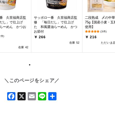
番 久世福商店監
サッポロ一番 久世福商店監
二段熟成 〆の中
だし」で仕上げ
修 「毎日だし」で仕上げ
75g【国産小麦・
らーめん かつお
た 和風醤油らーめん かつ
使用】
お節付
(3件)
2件)
￥ 266
￥ 216
在庫 52
ただいま
在庫 42
＼このページをシェア／
Facebook
X
Email
Line
共
有