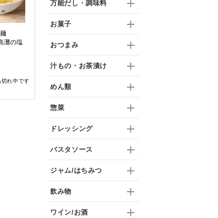
万能だし・調味料
お菓子
華麺
五島灘の塩
おつまみ
汁もの・お茶漬け
品切れ中です
めん類
惣菜
ドレッシング
パスタソース
ジャム/はちみつ
飲み物
ワイン/お酒