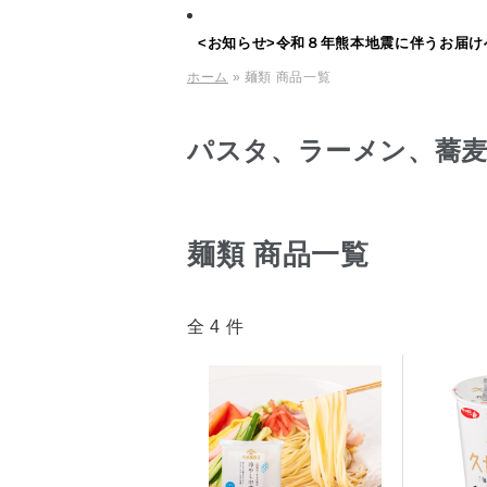
<お知らせ>令和８年熊本地震に伴うお届け
ホーム
» 麺類 商品一覧
パスタ、ラーメン、蕎麦
麺類 商品一覧
全 4 件