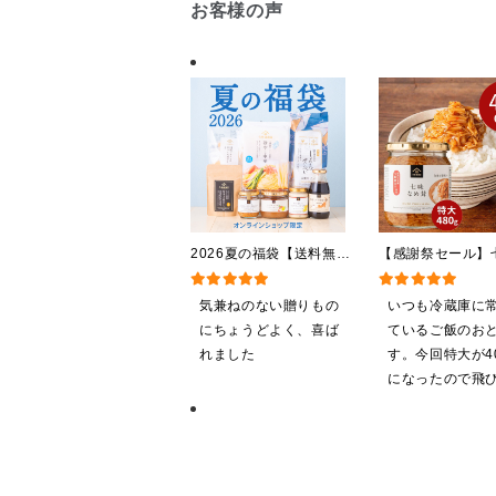
お客様の声
2026夏の福袋【送料無
【感謝祭セール】
料】【オンライン限定】
茸 480g（特大
【ポイントキャンペーン実
屋礒五郎の七味唐
気兼ねのない贈りもの
いつも冷蔵庫に
施中】【のし・ラッピン
り）
にちょうどよく、喜ば
ているご飯のお
グ・化粧箱詰め不可】
れました
す。今回特大が40
になったので飛
ました。送料を
したくて初めて
も購入しました
だくのが楽しみ