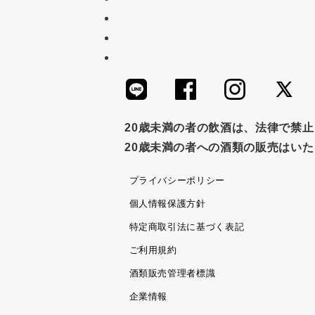
セット
佃煮
アップル
ジ
かつおだし
梅
レモン
ペ
つゆ
ドリンク
七味
わか
すき焼き
ふりかけ
いいづな
20歳未満の者の飲酒は、法律で禁
20歳未満の者への酒類の販売はい
ノンアルコール
九条ねぎ
焼酎
プライバシーポリシー
個人情報保護方針
特定商取引法に基づく表記
ご利用規約
酒類販売管理者標識
企業情報