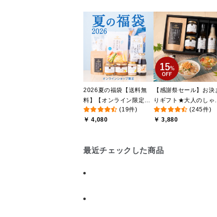
2026夏の福袋【送料無
【感謝祭セール】お決
料】【オンライン限定】
りギフト★大人のしゃ
(19件)
(245件)
【ポイントキャンペーン
しゃけめんたい入り【
￥ 4,080
￥ 3,880
実施中】【のし・ラッピ
料込/沖縄県送料別途】
ング・化粧箱詰め不可】
【化粧箱包装付】
最近チェックした商品