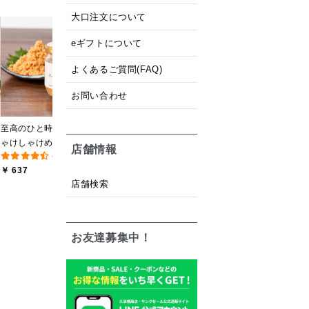
大口注文について
黒糖ミルク珈琲の素
厳選ご飯のお供３本ギフ
【
eギフトについて
275ml （ドリンクベース
ト【化粧箱包装】【送料
(12件)
(8件)
／希釈タイプ）
込/沖縄県送料別途】【オ
よくあるご質問(FAQ)
￥ 594
￥ 2,840
￥
ンライン限定】
お問い合わせ
至高のひと時 大人のし
ゃけしゃけめんたい
店舗情報
(193件)
80g【鮭ほぐし・フレー
￥ 637
ク】
店舗検索
お友達募集中！