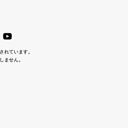
ュース
パンにぬる
はちみつ茶
オレンジ
ナッツ
ースト
クランベリー
ガーリック
柚子
ハーブティー
め
チップス
のり
ブランデー
生姜
鍋つゆ
はちみつ
茶漬け
抹茶
レトルト
究極
止されています。
たしません。
福松
混ぜご飯
くるみ