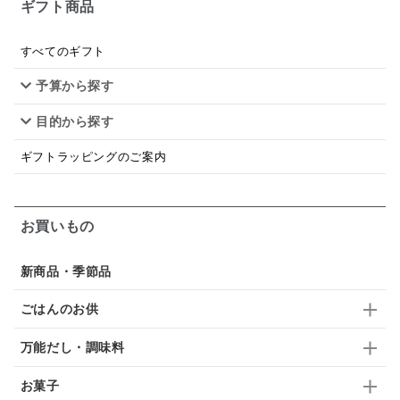
ギフト商品
あごだし
バナナミルク
りんご
骨せんべい
ドレッシング
珍味
おかず
ナイアガラ
すべてのギフト
予算から探す
和塩
混ぜご飯の素
マヨネーズ
せんべい
目的から探す
韓国
贅沢ごはん
おでん
吸い物
ギフトラッピングのご案内
シードル
ごま
いわし
ミックス
芋
スープ
クリームソース
季節限定
セット
お買いもの
佃煮
アップル
ジュース
パンにぬる
新商品・季節品
はちみつ茶
オレンジ
ナッツ
かつおだし
ごはんのお供
梅
レモン
ペースト
クランベリー
万能だし・調味料
ガーリック
柚子
ハーブティー
つゆ
お菓子
ドリンク
七味
わかめ
チップス
のり