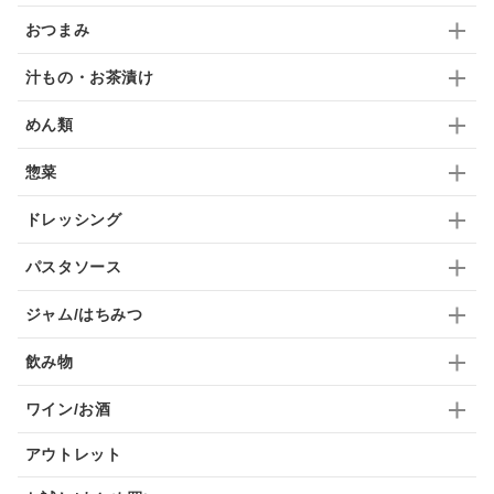
おつまみ
ブランデー
生姜
鍋つゆ
飴
すき焼き
汁もの・お茶漬け
ふりかけ
いいづな
はちみつ
茶漬け
めん類
抹茶
レトルト
究極
ノンアルコール
惣菜
九条ねぎ
焼酎
福松
混ぜご飯
くるみ
ドレッシング
パスタソース
ジャム/はちみつ
飲み物
ワイン/お酒
アウトレット