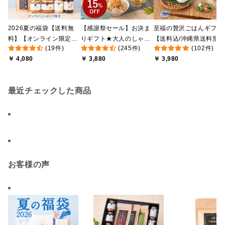
2026夏の福袋【送料無
【感謝祭セール】お決ま
至福の贅沢ごはんギフト
料】【オンライン限定】
りギフト★大人のしゃけ
【送料込/沖縄県送料別
(19件)
(245件)
(102件)
【ポイントキャンペーン
しゃけめんたい入り【送
途】【化粧箱包装付/オ
￥ 4,080
￥ 3,880
￥ 3,980
実施中】【のし・ラッピ
料込/沖縄県送料別途】
ライン限定】
ング・化粧箱詰め不可】
【化粧箱包装付】
最近チェックした商品
お客様の声