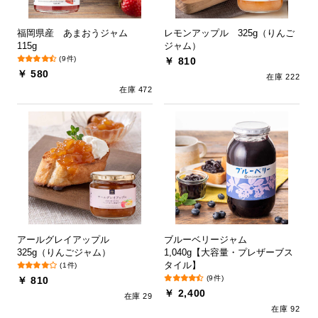
福岡県産 あまおうジャム
レモンアップル 325g（りんご
115g
ジャム）
(9件)
￥ 810
￥ 580
在庫 222
在庫 472
アールグレイアップル
ブルーベリージャム
325g（りんごジャム）
1,040g【大容量・プレザーブス
タイル】
(1件)
(9件)
￥ 810
￥ 2,400
在庫 29
在庫 92