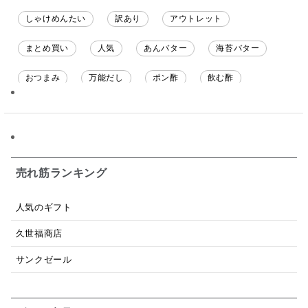
しゃけめんたい
訳あり
アウトレット
まとめ買い
人気
あんバター
海苔バター
おつまみ
万能だし
ポン酢
飲む酢
ソース
限定
バナナチップス
スナック菓子
ジャム
調味料ギフト
国産
味噌
ワイン
パスタソース
醤油
バター
オールフルーツ
売れ筋ランキング
昆布だし
毎日だし
食塩無添加
なめ茸
人気のギフト
トマトソース
ブルーベリー
チーズ
信州
久世福商店
日本ワイン
野菜だし
チーズいか
サンクゼール
お米チップス
味噌汁
かりんとう
甘酒