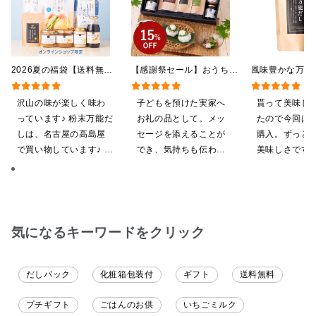
2026夏の福袋【送料無
【感謝祭セール】おうちで
風味豊かな万
料】【オンライン限定】
贅沢ごはんギフト【送料無
120g（8g×1
【ポイントキャンペーン実
料/沖縄県送料別途】【化
パック】
沢山の味が楽しく味わ
子どもを預けた実家へ
貰って美味し
施中】【のし・ラッピン
粧箱包装付/オンライン限
っています♪ 粉末万能だ
お礼の品として。メッ
たので今回は
グ・化粧箱詰め不可】
定】
しは、名古屋の高島屋
セージを添えることが
購入。ずっと
で買い物しています♪ と
でき、気持ちも伝わり
美味しさです
ても美味しくいただい
やすいと感じます。
てます。 これからも、
沢山の味楽しみます♪
気になるキーワードをクリック
だしパック
化粧箱包装付
ギフト
送料無料
プチギフト
ごはんのお供
いちごミルク