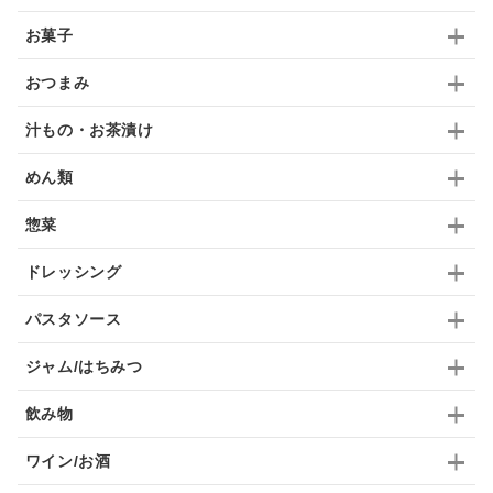
お菓子
ドリンク
七味
わかめ
チップス
のり
おつまみ
ブランデー
生姜
鍋つゆ
飴
すき焼き
汁もの・お茶漬け
ふりかけ
いいづな
はちみつ
茶漬け
めん類
抹茶
レトルト
究極
ノンアルコール
惣菜
九条ねぎ
焼酎
福松
混ぜご飯
くるみ
ドレッシング
パスタソース
ジャム/はちみつ
飲み物
ワイン/お酒