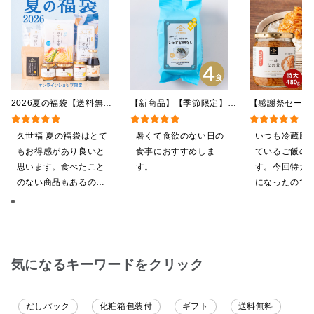
2026夏の福袋【送料無
【新商品】【季節限定】冷
【感謝祭セール
料】【オンライン限定】
やしだし茶漬け しらすと
茸 480g（特
【ポイントキャンペーン実
鯛だし 4食
屋礒五郎の七味
久世福 夏の福袋はとて
暑くて食欲のない日の
いつも冷蔵庫
施中】【のし・ラッピン
り）
もお得感があり良いと
食事におすすめしま
ているご飯の
グ・化粧箱詰め不可】
思います。食べたこと
す。
す。今回特大が4
のない商品もあるの
になったので
で、お試しにも良いで
ました。送料
す。今回、少し無理な
したくて初め
お願いにも対応頂き大
も購入しまし
変助かりました。あり
だくのが楽し
がとうございます。
気になるキーワードをクリック
だしパック
化粧箱包装付
ギフト
送料無料