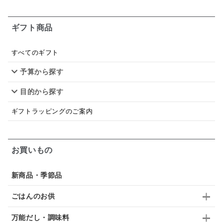
お米チップス
味噌汁
かりんとう
甘酒
ギフト商品
あごだし
バナナミルク
りんご
骨せんべい
ドレッシング
珍味
おかず
ナイアガラ
すべてのギフト
予算から探す
和塩
混ぜご飯の素
マヨネーズ
せんべい
目的から探す
韓国
贅沢ごはん
おでん
吸い物
ギフトラッピングのご案内
シードル
ごま
いわし
ミックス
芋
スープ
クリームソース
季節限定
セット
お買いもの
佃煮
アップル
ジュース
パンにぬる
新商品・季節品
はちみつ茶
オレンジ
ナッツ
かつおだし
ごはんのお供
梅
レモン
ペースト
クランベリー
万能だし・調味料
ガーリック
柚子
ハーブティー
つゆ