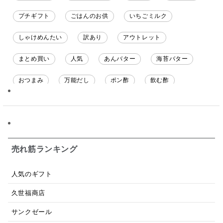
プチギフト
ごはんのお供
いちごミルク
しゃけめんたい
訳あり
アウトレット
まとめ買い
人気
あんバター
海苔バター
おつまみ
万能だし
ポン酢
飲む酢
ソース
限定
バナナチップス
スナック菓子
ジャム
調味料ギフト
国産
味噌
ワイン
パスタソース
醤油
バター
オールフルーツ
売れ筋ランキング
昆布だし
毎日だし
食塩無添加
なめ茸
人気のギフト
トマトソース
ブルーベリー
チーズ
信州
久世福商店
日本ワイン
野菜だし
チーズいか
サンクゼール