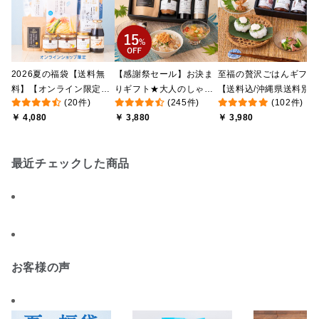
2026夏の福袋【送料無
【感謝祭セール】お決ま
至福の贅沢ごはんギフト
料】【オンライン限定】
りギフト★大人のしゃけ
【送料込/沖縄県送料別
(20件)
(245件)
(102件)
【ポイントキャンペーン
しゃけめんたい入り【送
途】【化粧箱包装付/オ
￥ 4,080
￥ 3,880
￥ 3,980
実施中】【のし・ラッピ
料込/沖縄県送料別途】
ライン限定】
ング・化粧箱詰め不可】
【化粧箱包装付】
最近チェックした商品
お客様の声