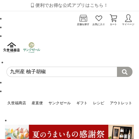
便利でお得な公式アプリはこちら！
店舗を探す
お気に入り
カート
マイページ
久世福商店
産直便
サンクゼール
ギフト
レシピ
アウトレット