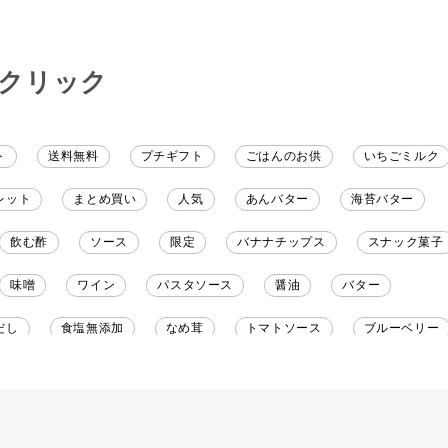
。いた
沢山の味楽しみます♪
です
クリック
ト
送料無料
プチギフト
ごはんのお供
いちごミルク
レット
まとめ買い
人気
あんバター
海苔バター
飲む酢
ソース
限定
バナナチップス
スナック菓子
味噌
ワイン
パスタソース
醤油
バター
だし
食塩無添加
なめ茸
トマトソース
ブルーベリー
野菜だし
チーズいか
お米チップス
味噌汁
かりんと
りんご
骨せんべい
ドレッシング
珍味
おかず