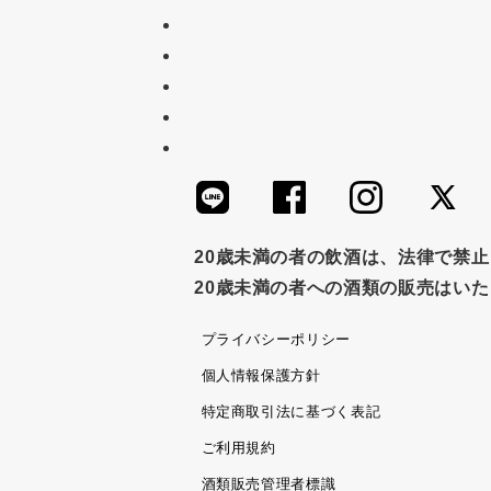
ナイアガラ
和塩
混ぜご飯の素
吸い物
シードル
ごま
い
セット
佃煮
アップル
ジ
かつおだし
梅
レモン
ペ
つゆ
ドリンク
七味
わか
すき焼き
ふりかけ
いいづな
20歳未満の者の飲酒は、法律で禁
20歳未満の者への酒類の販売はい
ノンアルコール
九条ねぎ
焼酎
プライバシーポリシー
個人情報保護方針
特定商取引法に基づく表記
ご利用規約
酒類販売管理者標識