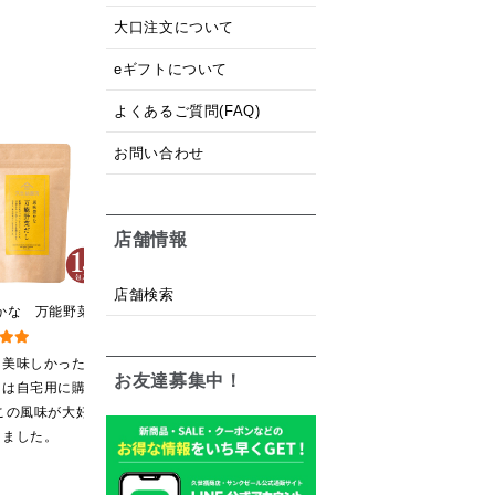
大口注文について
eギフトについて
よくあるご質問(FAQ)
お問い合わせ
店舗情報
店舗検索
かな 万能野菜だ
黒糖ミルク珈琲の素
[訳あり品・アウトレット]
0g（8g×15包）
275ml （ドリンクベース／
[賞味期限2026年09月09
パック】
希釈タイプ）
日]絹ごしなめらか 栗き
て美味しかったの
牛乳で割って凍らして
美味しかったと聞き、
お友達募集中！
んとんゼリー 81g【季節
回は自宅用に購
から冷凍庫から出して
栗きんとんが好きなの
限定】
この風味が大好き
溶けてきたら混ぜてフ
で買ってみたら美味し
りました。
ラッペにして食べてい
かったので、まとめ買
ます
いしてしまいました