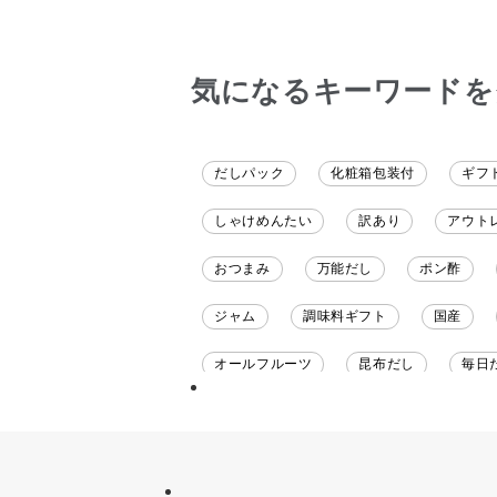
も購入しました
だくのが楽しみ
気になるキーワードを
だしパック
化粧箱包装付
ギフ
しゃけめんたい
訳あり
アウト
おつまみ
万能だし
ポン酢
ジャム
調味料ギフト
国産
オールフルーツ
昆布だし
毎日
チーズ
信州
日本ワイン
甘酒
あごだし
バナナミルク