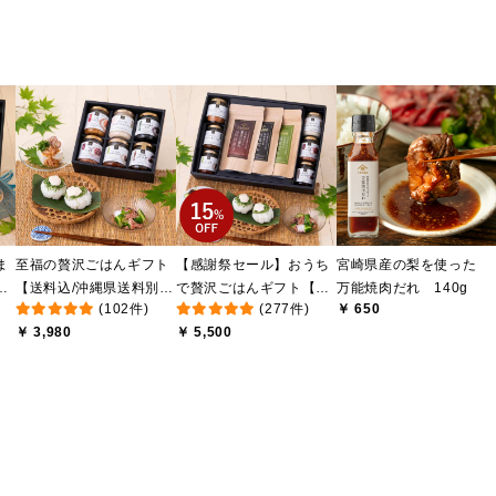
ま
至福の贅沢ごはんギフト
【感謝祭セール】おうち
宮崎県産の梨を使った
け
【送料込/沖縄県送料別
で贅沢ごはんギフト【送
万能焼肉だれ 140g
(102件)
(277件)
￥ 650
送
途】【化粧箱包装付/オン
料無料/沖縄県送料別途】
￥ 3,980
￥ 5,500
ライン限定】
【化粧箱包装付/オンライ
ン限定】