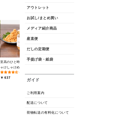
アウトレット
お試し/まとめ買い
メディア紹介商品
黒糖ミルク珈琲の素
厳選ご飯のお供３本ギフ
【
275ml （ドリンクベース
ト【化粧箱包装】【送料
産直便
(12件)
(8件)
／希釈タイプ）
込/沖縄県送料別途】【オ
￥ 594
￥ 2,840
￥
ンライン限定】
だしの定期便
手提げ袋・紙袋
至高のひと時 大人のし
ゃけしゃけめんたい
(193件)
80g【鮭ほぐし・フレー
￥ 637
ク】
ガイド
ご利用案内
配送について
荷物転送の有料化について