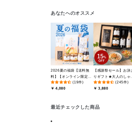
あなたへのオススメ
2026夏の福袋【送料無
【感謝祭セール】お決
料】【オンライン限定】
りギフト★大人のしゃ
(19件)
(245件)
【ポイントキャンペーン
しゃけめんたい入り【
￥ 4,080
￥ 3,880
実施中】【のし・ラッピ
料込/沖縄県送料別途】
ング・化粧箱詰め不可】
【化粧箱包装付】
最近チェックした商品