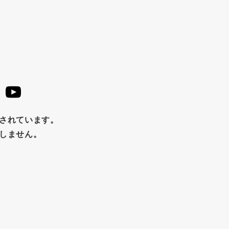
マヨネーズ
せんべい
韓国
贅沢ごはん
おでん
わし
ミックス
芋
スープ
クリームソース
季節
ュース
パンにぬる
はちみつ茶
オレンジ
ナッツ
ースト
クランベリー
ガーリック
柚子
ハーブティー
め
チップス
のり
ブランデー
生姜
鍋つゆ
はちみつ
茶漬け
抹茶
レトルト
究極
止されています。
たしません。
福松
混ぜご飯
くるみ