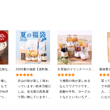
七味なめ
2026夏の福袋【送料無
久世福のドリンクベース
風味豊
）（八幡
料】【オンライン限定】
全5種飲み比べまとめ買
し 12
辛子入
【ポイントキャンペーン実
い 5本入（ドリンクベー
【だし
常備し
沢山の味が楽しく味わ
５種類の味が楽しめる
貰っ
施中】【のし・ラッピン
ス／希釈タイプ）
ともで
っています♪ 粉末万能だ
なんてワクワクです。
で今
グ・化粧箱詰め不可】
%off
しは、名古屋の高島屋
炭酸や牛乳、ヨーグル
入。 
びつき
で買い物しています♪ と
トなどといろいろアレ
にな
無料に
ても美味しくいただい
ンジしたいと思います
の商品
てます。 これからも、