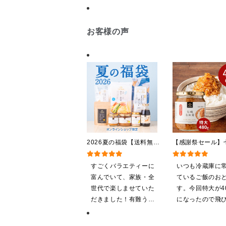
お客様の声
2026夏の福袋【送料無
【感謝祭セール】
料】【オンライン限定】
茸 480g（特大
【ポイントキャンペーン実
屋礒五郎の七味唐
すごくバラエティーに
いつも冷蔵庫に
施中】【のし・ラッピン
り）
富んでいて、家族・全
ているご飯のお
グ・化粧箱詰め不可】
世代で楽しませていた
す。今回特大が40
だきました！有難うご
になったので飛
ざいます。
ました。送料を
したくて初めて