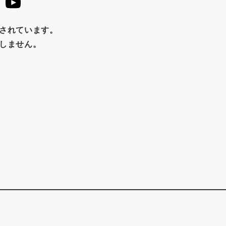
め
チップス
のり
ブランデー
生姜
鍋つゆ
はちみつ
茶漬け
抹茶
レトルト
究極
止されています。
たしません。
福松
混ぜご飯
くるみ