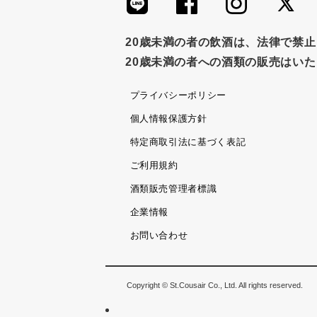
つゆ
ドリンク
七味
わか
すき焼き
ふりかけ
いいづな
20歳未満の者の飲酒は、法律で禁
20歳未満の者への酒類の販売はい
ノンアルコール
九条ねぎ
焼酎
プライバシーポリシー
個人情報保護方針
特定商取引法に基づく表記
ご利用規約
酒類販売管理者標識
企業情報
お問い合わせ
Copyright © St.Cousair Co., Ltd. All rights reserved.