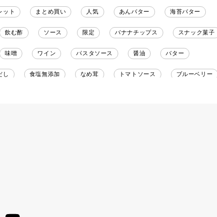
レット
まとめ買い
人気
あんバター
海苔バター
飲む酢
ソース
限定
バナナチップス
スナック菓子
味噌
ワイン
パスタソース
醤油
バター
だし
食塩無添加
なめ茸
トマトソース
ブルーベリー
野菜だし
チーズいか
お米チップス
味噌汁
かりんと
りんご
骨せんべい
ドレッシング
珍味
おかず
マヨネーズ
せんべい
韓国
贅沢ごはん
おでん
わし
ミックス
芋
スープ
クリームソース
季節
ュース
パンにぬる
はちみつ茶
オレンジ
ナッツ
ースト
クランベリー
ガーリック
柚子
ハーブティー