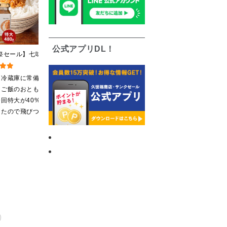
公式アプリDL！
祭セール】七味なめ
至福の贅沢ごはんギフト
2026夏の福袋【送料無
80g（特大）（八幡
【送料込/沖縄県送料別
料】【オンライン限定】
郎の七味唐辛子入
途】【化粧箱包装付/オン
【ポイントキャンペーン実
も冷蔵庫に常備し
毎年叔母に送っていま
沢山の味が楽しく味わ
ライン限定】
施中】【のし・ラッピン
るご飯のおともで
す。地元の美味しいお
っています♪ 粉末万能だ
グ・化粧箱詰め不可】
回特大が40%off
米とこれがあれば何に
しは、名古屋の高島屋
ったので飛びつき
もいらないと言うほど
で買い物しています♪ と
た。送料を無料に
気に入ってくれていま
ても美味しくいただい
くて初めての商品
す。本当に助かりま
てます。 これからも、
入しました。いた
す。
沢山の味楽しみます♪
のが楽しみです