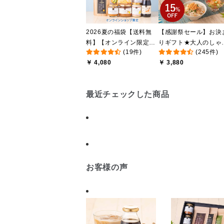
2026夏の福袋【送料無
【感謝祭セール】お決
料】【オンライン限定】
りギフト★大人のしゃ
(19件)
(245件)
【ポイントキャンペーン
しゃけめんたい入り【
￥ 4,080
￥ 3,880
実施中】【のし・ラッピ
料込/沖縄県送料別途】
ング・化粧箱詰め不可】
【化粧箱包装付】
最近チェックした商品
お客様の声