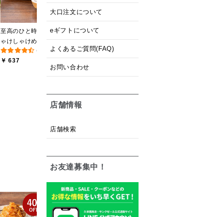
大口注文について
eギフトについて
至高のひと時 大人のし
ゃけしゃけめんたい
よくあるご質問(FAQ)
(193件)
80g【鮭ほぐし・フレー
￥ 637
ク】
お問い合わせ
店舗情報
店舗検索
お友達募集中！