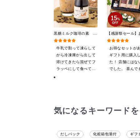
黒糖ミルク珈琲の素
【感謝祭セール】
275ml （ドリンクベース／
贅沢ごはんギフト
希釈タイプ）
料/沖縄県送料別
牛乳で割って凍らして
お得なセットが
粧箱包装付/オン
から冷凍庫から出して
ギフト用に購入
定】
溶けてきたら混ぜてフ
た！ 店舗にはな
ラッペにして食べてい
でした。 喜んで
ます
ると思います。
気になるキーワードを
だしパック
化粧箱包装付
ギフ