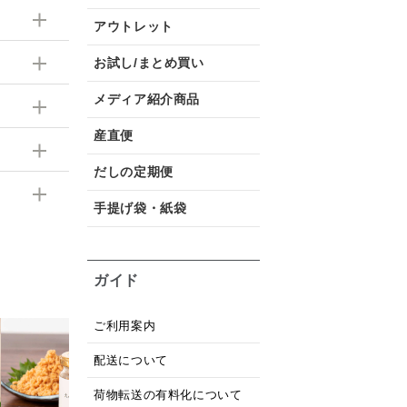
アウトレット
お試し/まとめ買い
メディア紹介商品
産直便
だしの定期便
手提げ袋・紙袋
ガイド
ご利用案内
黒糖ミルク珈琲の素
厳選ご飯のお供３本ギフ
【
配送について
275ml （ドリンクベース
ト【化粧箱包装】【送料
(12件)
(8件)
／希釈タイプ）
込/沖縄県送料別途】【オ
荷物転送の有料化について
￥ 594
￥ 2,840
￥
ンライン限定】