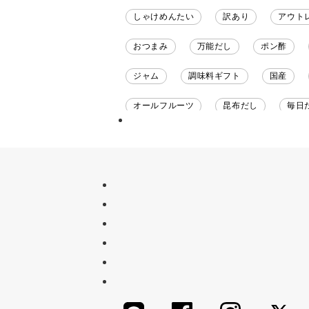
しゃけめんたい
訳あり
アウト
おつまみ
万能だし
ポン酢
ジャム
調味料ギフト
国産
オールフルーツ
昆布だし
毎日
チーズ
信州
日本ワイン
甘酒
あごだし
バナナミルク
ナイアガラ
和塩
混ぜご飯の素
吸い物
シードル
ごま
い
セット
佃煮
アップル
ジ
かつおだし
梅
レモン
ペ