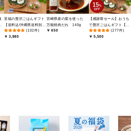
ま
至福の贅沢ごはんギフト
宮崎県産の梨を使った
【感謝祭セール】おうち
け
【送料込/沖縄県送料別
万能焼肉だれ 140g
で贅沢ごはんギフト【送
(102件)
￥ 650
(277件)
送
途】【化粧箱包装付/オン
料無料/沖縄県送料別途】
￥ 3,980
￥ 5,500
ライン限定】
【化粧箱包装付/オンライ
ン限定】