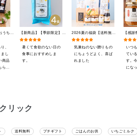
おうちで
【新商品】【季節限定】冷
2026夏の福袋【送料無
【感謝
【送料無
やしだし茶漬け しらすと
料】【オンライン限定】
茸 4
途】【化
鯛だし 4食
【ポイントキャンペーン実
屋礒五
あり、
暑くて食欲のない日の
気兼ねのない贈りもの
いつ
ライン限
施中】【のし・ラッピン
り）
しまし
食事におすすめしま
にちょうどよく、喜ば
てい
グ・化粧箱詰め不可】
い商品
す。
れました
す。今
もらえ
にな
まし
した
も購
だく
クリック
ト
送料無料
プチギフト
ごはんのお供
いちごミルク