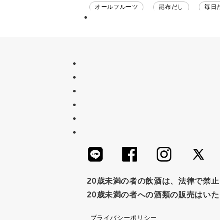
オールフルーツ
昆布だし
毎日
チーズ
信州
日本ワイン
甘酒
あごだし
バナナミルク
ナイアガラ
和塩
混ぜご飯の素
吸い物
シードル
ごま
い
セット
佃煮
アップル
ジ
かつおだし
梅
レモン
ペ
つゆ
ドリンク
七味
わか
すき焼き
ふりかけ
いいづな
20歳未満の者の飲酒は、法律で禁
20歳未満の者への酒類の販売はい
ノンアルコール
九条ねぎ
焼酎
プライバシーポリシー