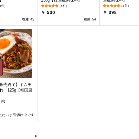
】
130g【韓国風調味料】
国風調味料】
3件)
(5件)
(1件)
￥ 530
￥ 398
在庫 45
在庫 54
販売終了】キムチ
れ 125g【韓国風
4件)
ただいま品切れ中です