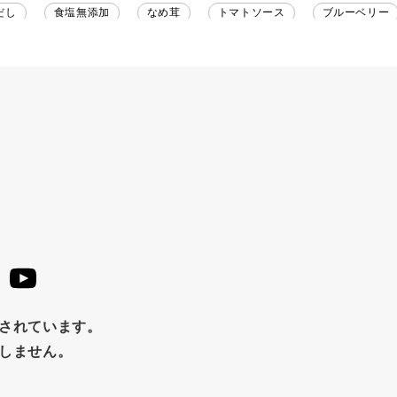
だし
食塩無添加
なめ茸
トマトソース
ブルーベリー
野菜だし
チーズいか
お米チップス
味噌汁
かりんと
りんご
骨せんべい
ドレッシング
珍味
おかず
マヨネーズ
せんべい
韓国
贅沢ごはん
おでん
わし
ミックス
芋
スープ
クリームソース
季節
ュース
パンにぬる
はちみつ茶
オレンジ
ナッツ
ースト
クランベリー
ガーリック
柚子
ハーブティー
め
チップス
のり
ブランデー
生姜
鍋つゆ
はちみつ
茶漬け
抹茶
レトルト
究極
止されています。
たしません。
福松
混ぜご飯
くるみ