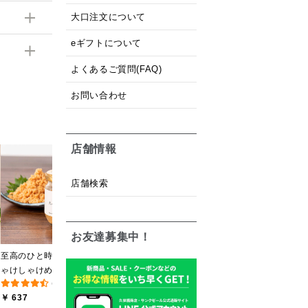
大口注文について
eギフトについて
よくあるご質問(FAQ)
お問い合わせ
店舗情報
黒糖ミルク珈琲の素
厳選ご飯のお供３本ギフ
【
275ml （ドリンクベース
ト【化粧箱包装】【送料
店舗検索
(12件)
(8件)
／希釈タイプ）
込/沖縄県送料別途】【オ
￥ 594
￥ 2,840
￥
ンライン限定】
お友達募集中！
至高のひと時 大人のし
ゃけしゃけめんたい
(193件)
80g【鮭ほぐし・フレー
￥ 637
ク】