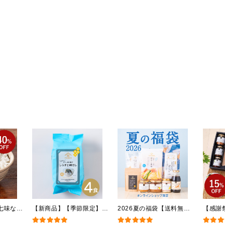
ン限定】
七味なめ
【新商品】【季節限定】冷
2026夏の福袋【送料無
【感謝
）（八幡
やしだし茶漬け しらすと
料】【オンライン限定】
贅沢ご