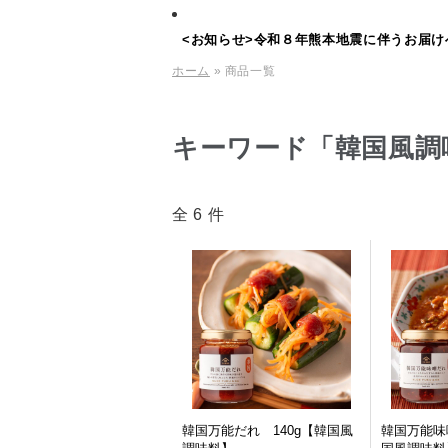
<お知らせ>令和８年熊本地震に伴うお届け
ホーム
» 商品一覧
キーワード「韓国風調
全 6 件
韓国万能だれ 140g【韓国風
韓国万能味