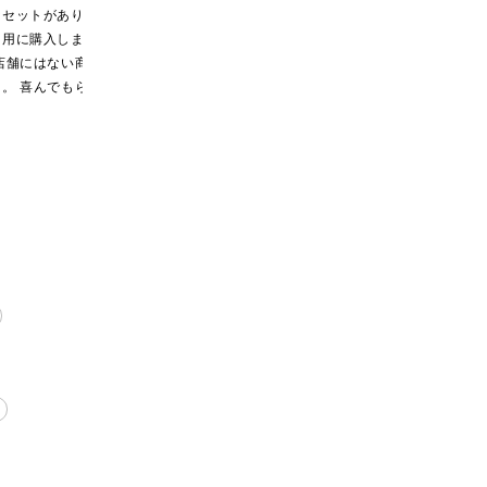
縄県送料別途】【化
日]絹ごしなめらか 栗き
希釈タイプ）
なセットがあり、
美味しかったと聞き、
牛乳で割って凍らして
装付/オンライン限
んとんゼリー 81g【季節
ト用に購入しまし
栗きんとんが好きなの
から冷凍庫から出して
限定】
店舗にはない商品
で買ってみたら美味し
溶けてきたら混ぜてフ
。 喜んでもらえ
かったので、まとめ買
ラッペにして食べてい
思います。
いしてしまいました
ます