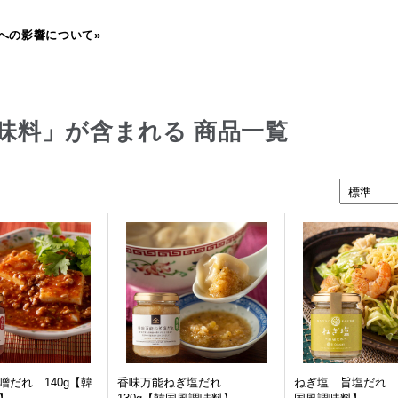
への影響について»
味料」が含まれる 商品一覧
噌だれ 140g【韓
香味万能ねぎ塩だれ
ねぎ塩 旨塩だれ 1