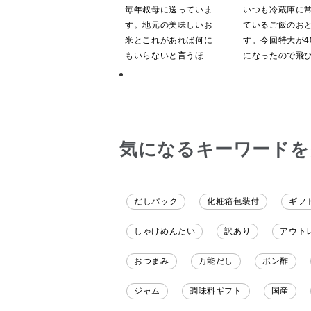
途】【化粧箱包装付/オン
屋礒五郎の七味唐
毎年叔母に送っていま
いつも冷蔵庫に
ライン限定】
り）
す。地元の美味しいお
ているご飯のお
米とこれがあれば何に
す。今回特大が40
もいらないと言うほど
になったので飛
気に入ってくれていま
ました。送料を
す。本当に助かりま
したくて初めて
す。
も購入しました
だくのが楽しみ
気になるキーワードを
だしパック
化粧箱包装付
ギフ
しゃけめんたい
訳あり
アウト
おつまみ
万能だし
ポン酢
ジャム
調味料ギフト
国産