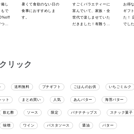
辛子入
鯛だし 4食
【ポイントキャンペーン実
料/沖
常備し
暑くて食欲のない日の
すごくバラエティーに
お得
施中】【のし・ラッピン
粧箱包
ともで
食事におすすめしま
富んでいて、家族・全
ギフ
グ・化粧箱詰め不可】
定】
%off
す。
世代で楽しませていた
た！ 
びつき
だきました！有難うご
でした
無料に
ざいます。
ると
の商品
。いた
です
クリック
ト
送料無料
プチギフト
ごはんのお供
いちごミルク
レット
まとめ買い
人気
あんバター
海苔バター
飲む酢
ソース
限定
バナナチップス
スナック菓子
味噌
ワイン
パスタソース
醤油
バター