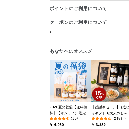
ポイントのご利用について
クーポンのご利用について
あなたへのオススメ
2026夏の福袋【送料無
【感謝祭セール】お決
料】【オンライン限定】
りギフト★大人のしゃ
(19件)
(245件)
【ポイントキャンペーン
しゃけめんたい入り【
￥ 4,080
￥ 3,880
実施中】【のし・ラッピ
料込/沖縄県送料別途】