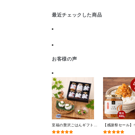
ング・化粧箱詰め不可】
【化粧箱包装付】
最近チェックした商品
お客様の声
至福の贅沢ごはんギフト
【感謝祭セール】
【送料込/沖縄県送料別
茸 480g（特大