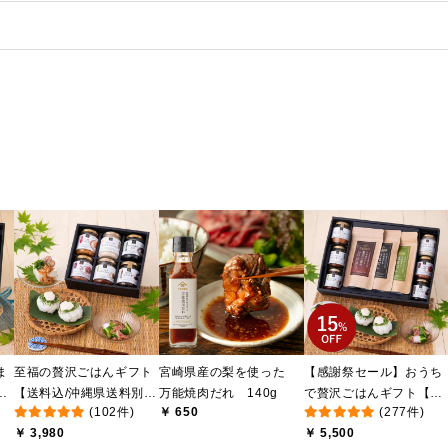
ま
至福の贅沢ごはんギフト
宮崎県産の梨を使った
【感謝祭セール】おうち
け
【送料込/沖縄県送料別
万能焼肉だれ 140g
で贅沢ごはんギフト【送
(102件)
￥ 650
(277件)
送
途】【化粧箱包装付/オン
料無料/沖縄県送料別途】
￥ 3,980
￥ 5,500
ライン限定】
【化粧箱包装付/オンライ