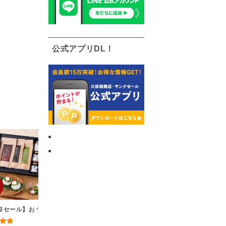
公式アプリDL！
祭セール】おうちで
[訳あり品・アウトレット]
黒糖ミルク珈琲の素
はんギフト【送料無
[賞味期限2026年09月09
275ml （ドリンクベース