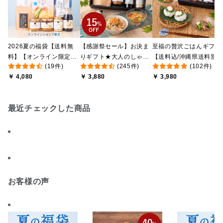
2026夏の福袋【送料無
【感謝祭セール】お決ま
至福の贅沢ごはんギフト
料】【オンライン限定】
りギフト★大人のしゃけ
【送料込/沖縄県送料別
(19件)
(245件)
(102件)
【ポイントキャンペーン
しゃけめんたい入り【送
途】【化粧箱包装付/オ
￥ 4,080
￥ 3,880
￥ 3,980
実施中】【のし・ラッピ
料込/沖縄県送料別途】
ライン限定】
ング・化粧箱詰め不可】
【化粧箱包装付】
最近チェックした商品
お客様の声