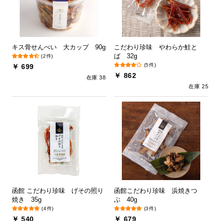
キス骨せんべい 大カップ 90g
こだわり珍味 やわらか鮭と
ば 32g
(2件)
(5件)
￥ 699
￥ 862
在庫 38
在庫 25
函館 こだわり珍味 げその照り
函館こだわり珍味 浜焼きつ
焼き 35g
ぶ 40g
(4件)
(3件)
￥ 540
￥ 679