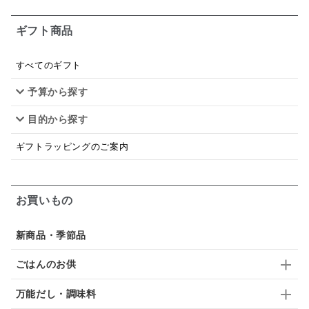
お米チップス
味噌汁
かりんとう
甘酒
ギフト商品
あごだし
バナナミルク
りんご
骨せんべい
ドレッシング
珍味
おかず
ナイアガラ
すべてのギフト
予算から探す
和塩
混ぜご飯の素
マヨネーズ
せんべい
目的から探す
韓国
贅沢ごはん
おでん
吸い物
ギフトラッピングのご案内
シードル
ごま
いわし
ミックス
芋
スープ
クリームソース
季節限定
セット
お買いもの
佃煮
アップル
ジュース
パンにぬる
新商品・季節品
はちみつ茶
オレンジ
ナッツ
かつおだし
ごはんのお供
梅
レモン
ペースト
クランベリー
万能だし・調味料
ガーリック
柚子
ハーブティー
つゆ