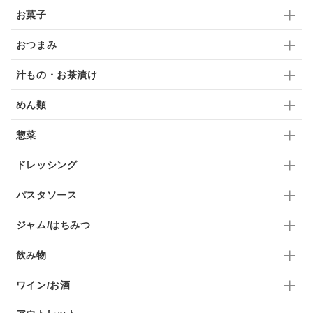
お菓子
ドリンク
七味
わかめ
チップス
のり
おつまみ
ブランデー
生姜
鍋つゆ
飴
すき焼き
汁もの・お茶漬け
ふりかけ
いいづな
はちみつ
茶漬け
めん類
抹茶
レトルト
究極
ノンアルコール
惣菜
九条ねぎ
焼酎
福松
混ぜご飯
くるみ
ドレッシング
パスタソース
ジャム/はちみつ
飲み物
ワイン/お酒