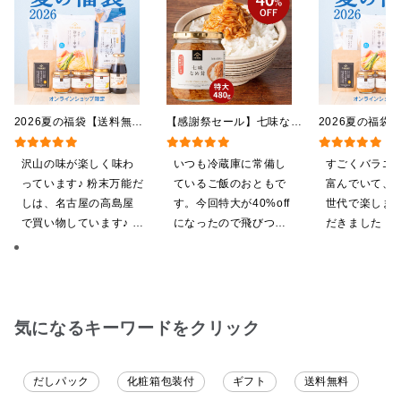
2026夏の福袋【送料無
【感謝祭セール】七味なめ
2026夏の福袋
料】【オンライン限定】
茸 480g（特大）（八幡
料】【オンライ
【ポイントキャンペーン実
屋礒五郎の七味唐辛子入
【ポイントキャ
沢山の味が楽しく味わ
いつも冷蔵庫に常備し
すごくバラエ
施中】【のし・ラッピン
り）
施中】【のし・
っています♪ 粉末万能だ
ているご飯のおともで
富んでいて、
グ・化粧箱詰め不可】
グ・化粧箱詰め
しは、名古屋の高島屋
す。今回特大が40%off
世代で楽しま
で買い物しています♪ と
になったので飛びつき
だきました！
ても美味しくいただい
ました。送料を無料に
ざいます。
てます。 これからも、
したくて初めての商品
沢山の味楽しみます♪
も購入しました。いた
だくのが楽しみです
気になるキーワードをクリック
だしパック
化粧箱包装付
ギフト
送料無料