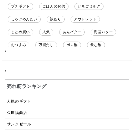
プチギフト
ごはんのお供
いちごミルク
しゃけめんたい
訳あり
アウトレット
まとめ買い
人気
あんバター
海苔バター
おつまみ
万能だし
ポン酢
飲む酢
ソース
限定
バナナチップス
スナック菓子
ジャム
調味料ギフト
国産
味噌
ワイン
パスタソース
醤油
バター
オールフルーツ
売れ筋ランキング
昆布だし
毎日だし
食塩無添加
なめ茸
人気のギフト
トマトソース
ブルーベリー
チーズ
信州
久世福商店
日本ワイン
野菜だし
チーズいか
サンクゼール