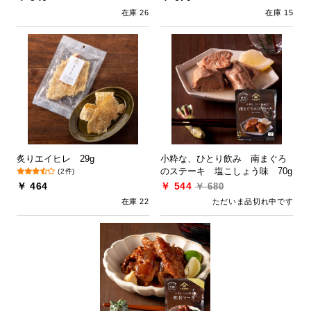
在庫 26
在庫 15
炙りエイヒレ 29g
小粋な、ひとり飲み 南まぐろ
のステーキ 塩こしょう味 70g
(2件)
￥ 464
￥ 544
￥ 680
在庫 22
ただいま品切れ中です