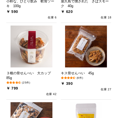
小粋な、ひとり飲み 軟骨ソー
屋久島で燻された さばスモー
キ 100g
ク 40g
￥ 590
￥ 620
在庫 6
在庫 18
３種の骨せんべい 大カップ
キス骨せんべい 45g
85g
(6件)
(25件)
￥ 390
￥ 799
在庫 27
在庫 42