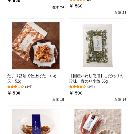
￥ 520
￥ 560
在庫 24
在庫 23
たまり醤油で仕上げた いか
【国産いわし使用】こだわりの
天 52g
珍味 青のり小魚 55g
(3件)
(3件)
￥ 530
￥ 590
在庫 15
在庫 16