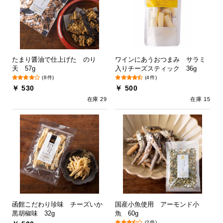
たまり醤油で仕上げた のり
ワインにあうおつまみ サラミ
天 57g
入りチーズスティック 36g
(8件)
(4件)
￥ 530
￥ 500
在庫 29
在庫 15
函館こだわり珍味 チーズいか
国産小魚使用 アーモンド小
黒胡椒味 32g
魚 60g
(2件)