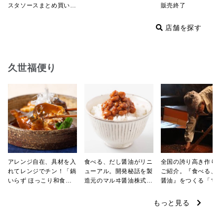
スタソースまとめ買い
販売終了
【8/8～19・店舗限定】
店舗を探す
久世福便り
アレンジ自在、具材を入
食べる、だし醤油がリニ
全国の誇り高き作り
れてレンジでチン！「鍋
ューアル。開発秘話を製
ご紹介。『食べる、
いらず ほっこり和食」
造元のマルヰ醤油株式会
醤油』をつくる「マ
開発者秘話を聞きまし
社社長 民野さんに聞き
醤油株式会社」
た。
ました。
もっと見る