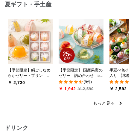
夏ギフト・手土産
【季節限定】絹ごしなめ
【季節限定】 国産果実の
手延べ色そう
らかゼリー・プリン ギ
ゼリー 詰め合わせ 5個
入り 【木箱
フト 6個入り【化粧箱包
入り
対応】
(9件)
￥ 2,730
装付】【賞味期限2026年
￥ 1,942
￥ 2,592
￥ 2,590
10月7日】
もっと見る
ドリンク