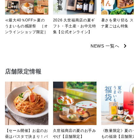
≪最大40％OFF≫夏の
2026 久世福商店の夏ギ
暑さを乗り切る スタ
うまいもの感謝祭 ［オ
フト・手土産・お中元特
ナ夏ごはん特集
ンラインショップ限定］
集【公式オンライン】
NEWS 一覧へ
店舗限定情報
【セール開催】お盆のお
久世福商店の夏のお手み
《数量限定》夏のう
昼はパスタで決まり！パ
やげ【店舗限定】
もの福袋【店舗限定