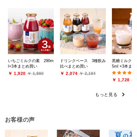
いちごミルクの素 290m
ドリンクベース 3種飲み
黒糖ミルク珈
l×3本まとめ買い
比べまとめ買い
5ml ×3本ま
￥ 1,920
￥ 2,074
￥ 1,980
￥ 2,184
￥ 1,728
￥ 
もっと見る
お客様の声