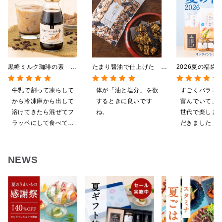
黒糖ミルク珈琲の素
たまり醤油で仕上げた の
2026夏の福袋
275ml （ドリンクベース／
り天 57g
料】【オンライ
希釈タイプ）
【ポイントキャ
牛乳で割って凍らして
体が「油と塩分」を欲
すごくバラエ
施中】【のし・
から冷凍庫から出して
するときに良いです
富んでいて、
グ・化粧箱詰め
溶けてきたら混ぜてフ
ね。
世代で楽しま
ラッペにして食べてい
だきました！
ます
ざいます。
NEWS