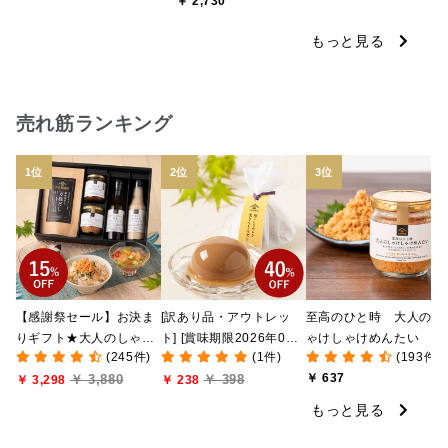
￥ 2,730
もっと見る
売れ筋ランキング
【感謝祭セール】お決ま
[訳あり品・アウトレッ
至高のひと時 大人のし
りギフト★大人のしゃけ
ト] [賞味期限2026年09
ゃけしゃけめんたい
(245件)
(1件)
(193件)
しゃけめんたい入り【送
月09日]絹ごしなめら
80g【鮭ほぐし・フレー
￥ 637
￥ 3,880
￥ 398
料込/沖縄県送料別途】
￥ 3,298
か 栗きんとんゼリー
￥ 238
ク】
【化粧箱包装付】
81g【季節限定】
もっと見る