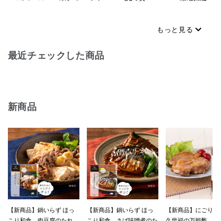
もっと見る
最近チェックした商品
新商品
【新商品】鍋いらず ほっ
【新商品】鍋いらず ほっ
【新商品】にごり
こり和食 肉豆腐のたれ
こり和食 さば味噌煮のた
久世福の万能酢 150