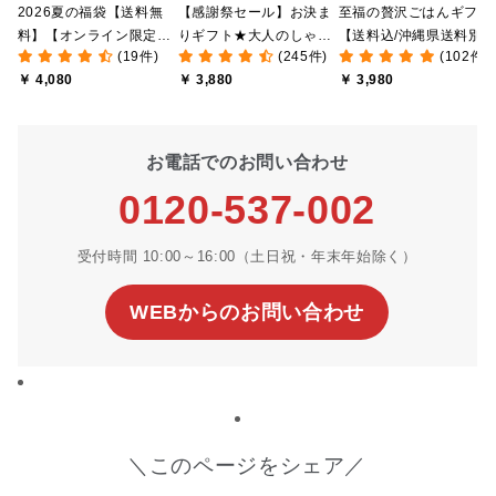
2026夏の福袋【送料無
【感謝祭セール】お決ま
至福の贅沢ごはんギフト
料】【オンライン限定】
りギフト★大人のしゃけ
【送料込/沖縄県送料別
(19件)
(245件)
(102件)
【ポイントキャンペーン
しゃけめんたい入り【送
途】【化粧箱包装付/オ
￥ 4,080
￥ 3,880
￥ 3,980
実施中】【のし・ラッピ
料込/沖縄県送料別途】
ライン限定】
ング・化粧箱詰め不可】
【化粧箱包装付】
お電話でのお問い合わせ
0120-537-002
受付時間 10:00～16:00（土日祝・年末年始除く）
WEBからのお問い合わせ
＼このページをシェア／