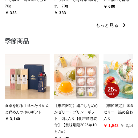
70g
れ 70g
￥ 680
￥ 333
￥ 333
もっと見る
季節商品
食卓を彩る手延べそうめん
【季節限定】絹ごしなめら
【季節限定】 国産
と鰹めんつゆのギフト
かゼリー・プリン ギフ
ゼリー 詰め合わせ
ト 6個入り【化粧箱包装
入り
￥ 3,140
付】【賞味期限2026年10
￥ 2,590
￥ 1,942
月7日】