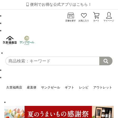
便利でお得な公式アプリはこちら！
店舗を探す
お気に入り
カート
マイページ
久世福商店
産直便
サンクゼール
ギフト
レシピ
アウトレット