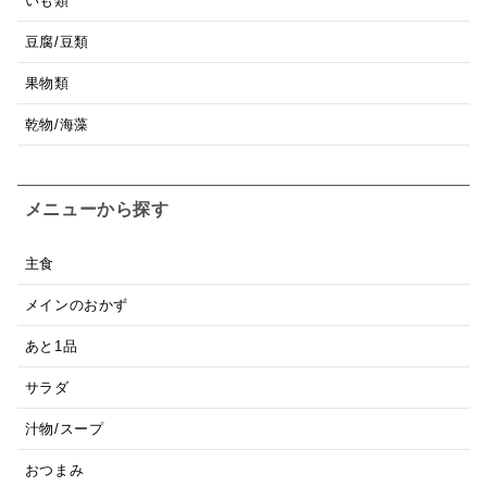
いも類
豆腐/豆類
果物類
乾物/海藻
メニューから探す
主食
メインのおかず
あと1品
サラダ
汁物/スープ
おつまみ