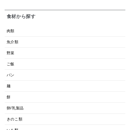
食材から探す
肉類
魚介類
野菜
ご飯
パン
麺
餅
卵/乳製品
きのこ類