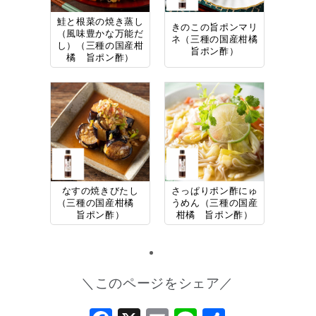
鮭と根菜の焼き蒸し
きのこの旨ポンマリ
（風味豊かな万能だ
ネ（三種の国産柑橘
し）（三種の国産柑
旨ポン酢）
橘 旨ポン酢）
なすの焼きびたし
さっぱりポン酢にゅ
（三種の国産柑橘
うめん（三種の国産
旨ポン酢）
柑橘 旨ポン酢）
＼このページをシェア／
Facebook
X
Email
Line
共