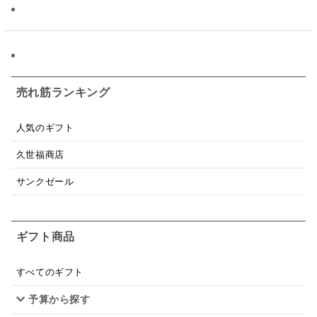
ソース
限定
バナナチップス
スナック菓子
ジャム
調味料ギフト
国産
味噌
ワイン
パスタソース
醤油
バター
オールフルーツ
売れ筋ランキング
昆布だし
毎日だし
食塩無添加
なめ茸
人気のギフト
トマトソース
ブルーベリー
チーズ
信州
久世福商店
日本ワイン
野菜だし
チーズいか
サンクゼール
お米チップス
味噌汁
かりんとう
甘酒
ギフト商品
あごだし
バナナミルク
りんご
骨せんべい
ドレッシング
珍味
おかず
ナイアガラ
すべてのギフト
予算から探す
和塩
混ぜご飯の素
マヨネーズ
せんべい