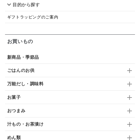
目的から探す
韓国
贅沢ごはん
おでん
吸い物
ギフトラッピングのご案内
シードル
ごま
いわし
ミックス
芋
スープ
クリームソース
季節限定
セット
お買いもの
佃煮
アップル
ジュース
パンにぬる
新商品・季節品
はちみつ茶
オレンジ
ナッツ
かつおだし
ごはんのお供
梅
レモン
ペースト
クランベリー
万能だし・調味料
ガーリック
柚子
ハーブティー
つゆ
お菓子
ドリンク
七味
わかめ
チップス
のり
おつまみ
ブランデー
生姜
鍋つゆ
飴
すき焼き
汁もの・お茶漬け
ふりかけ
いいづな
はちみつ
茶漬け
めん類
抹茶
レトルト
究極
ノンアルコール