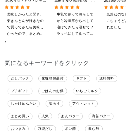
[訳あり品・アウトレット]
黒糖ミルク珈琲の素
2026夏の福袋
[賞味期限2026年09月09
275ml （ドリンクベース／
料】【オンライ
日]絹ごしなめらか 栗き
希釈タイプ）
【ポイントキャ
美味しかったと聞き、
牛乳で割って凍らして
気兼ねのない
んとんゼリー 81g【季節
施中】【のし・
栗きんとんが好きなの
から冷凍庫から出して
にちょうどよ
限定】
グ・化粧箱詰め
で買ってみたら美味し
溶けてきたら混ぜてフ
れました
かったので、まとめ買
ラッペにして食べてい
いしてしまいました
ます
気になるキーワードをクリック
だしパック
化粧箱包装付
ギフト
送料無料
プチギフト
ごはんのお供
いちごミルク
しゃけめんたい
訳あり
アウトレット
まとめ買い
人気
あんバター
海苔バター
おつまみ
万能だし
ポン酢
飲む酢