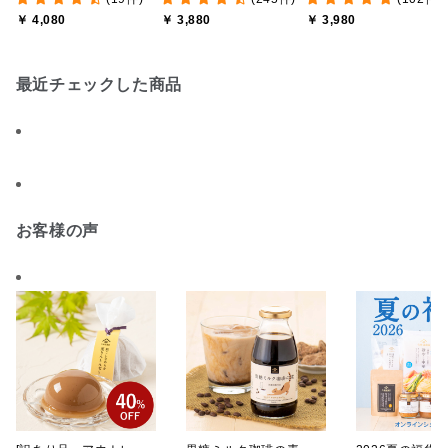
【ポイントキャンペーン
しゃけめんたい入り【送
途】【化粧箱包装付/オ
￥ 4,080
￥ 3,880
￥ 3,980
実施中】【のし・ラッピ
料込/沖縄県送料別途】
ライン限定】
ング・化粧箱詰め不可】
【化粧箱包装付】
最近チェックした商品
お客様の声