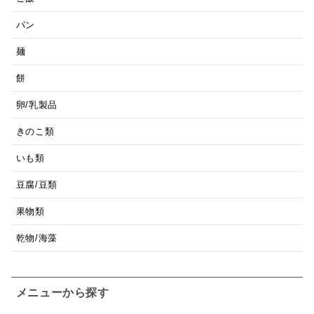
パン
麺
餅
卵/乳製品
きのこ類
いも類
豆腐/豆類
果物類
乾物/海藻
メニューから探す