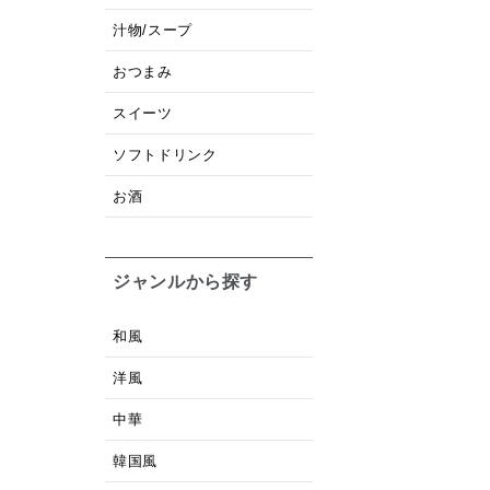
汁物/スープ
おつまみ
スイーツ
ソフトドリンク
お酒
ジャンルから探す
和風
洋風
中華
韓国風