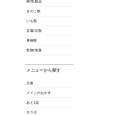
卵/乳製品
きのこ類
いも類
豆腐/豆類
果物類
乾物/海藻
メニューから探す
主食
メインのおかず
あと1品
サラダ