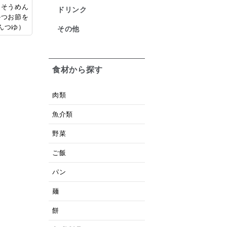
るそうめん
ドリンク
かつお節を
んつゆ）
その他
食材から探す
肉類
魚介類
野菜
ご飯
パン
麺
餅