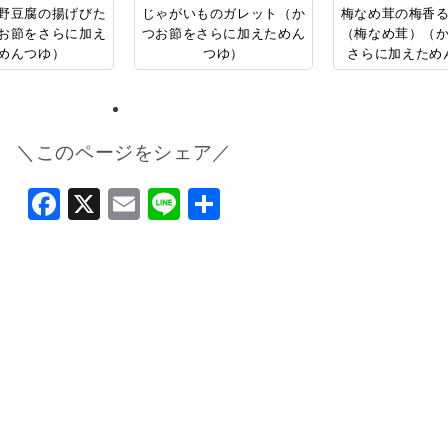
野豆腐の揚げびた
じゃがいものガレット（か
梅なめ茸の梅香
お節をさらに加え
つお節をさらに加えためん
（梅なめ茸）（
めんつゆ）
つゆ）
さらに加えため
＼このページをシェア／
Facebook
X
Email
Line
共
有