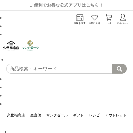
便利でお得な公式アプリはこちら！
店舗を探す
お気に入り
カート
マイページ
久世福商店
産直便
サンクゼール
ギフト
レシピ
アウトレット