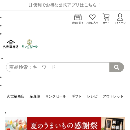
便利でお得な公式アプリはこちら！
店舗を探す
お気に入り
カート
マイページ
久世福商店
産直便
サンクゼール
ギフト
レシピ
アウトレット