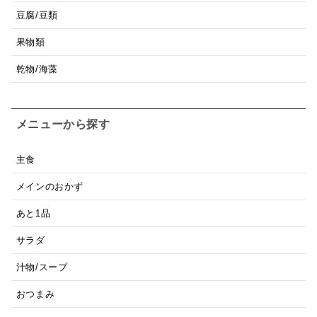
豆腐/豆類
果物類
乾物/海藻
メニューから探す
主食
メインのおかず
あと1品
サラダ
汁物/スープ
おつまみ