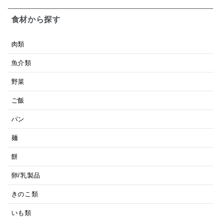
食材から探す
肉類
魚介類
野菜
ご飯
パン
麺
餅
卵/乳製品
きのこ類
いも類