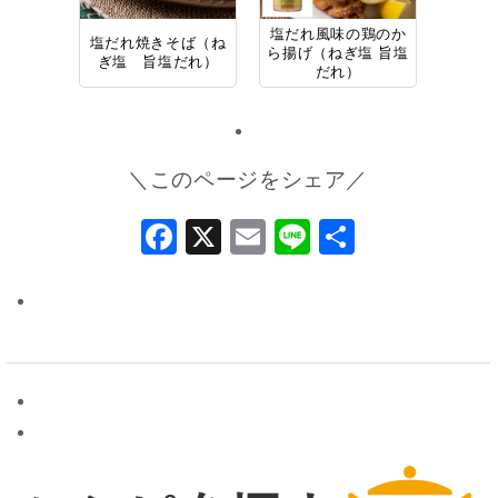
塩だれ風味の鶏のか
塩だれ焼きそば（ね
ら揚げ（ねぎ塩 旨塩
ぎ塩 旨塩だれ）
だれ）
＼このページをシェア／
Facebook
X
Email
Line
共
有