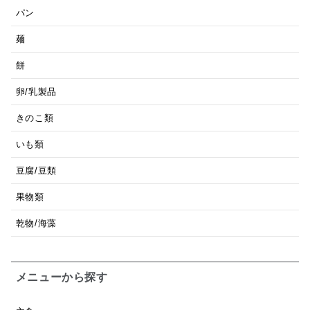
パン
麺
餅
卵/乳製品
きのこ類
いも類
豆腐/豆類
果物類
乾物/海藻
メニューから探す