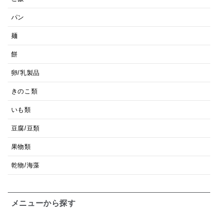
パン
麺
餅
卵/乳製品
きのこ類
いも類
豆腐/豆類
果物類
乾物/海藻
メニューから探す