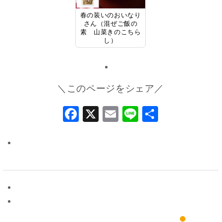
春の装いのおいなり
さん（混ぜご飯の
素 山菜きのこちら
し）
＼このページをシェア／
Facebook
X
Email
Line
共
有