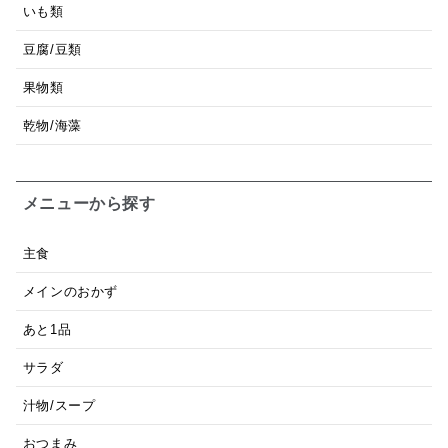
いも類
豆腐/豆類
果物類
乾物/海藻
メニューから探す
主食
メインのおかず
あと1品
サラダ
汁物/スープ
おつまみ