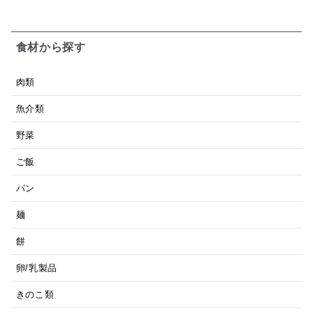
食材から探す
肉類
魚介類
野菜
ご飯
パン
麺
餅
卵/乳製品
きのこ類