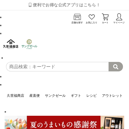
便利でお得な公式アプリはこちら！
店舗を探す
お気に入り
カート
マイページ
久世福商店
産直便
サンクゼール
ギフト
レシピ
アウトレット