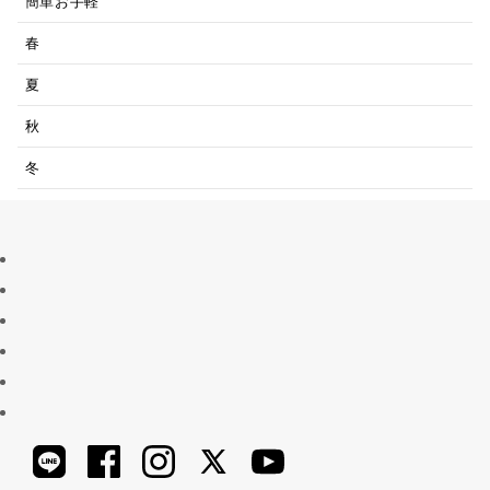
簡単お手軽
春
夏
秋
冬