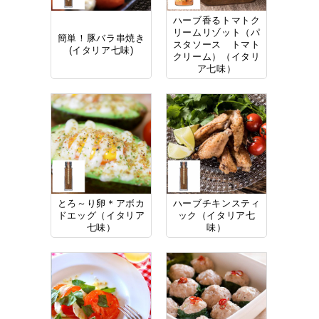
ハーブ香るトマトク
リームリゾット（パ
簡単！豚バラ串焼き
スタソース トマト
(イタリア七味)
クリーム）（イタリ
ア七味）
とろ～り卵＊アボカ
ハーブチキンスティ
ドエッグ（イタリア
ック（イタリア七
七味）
味）