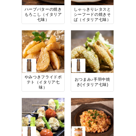
ハーブバターの焼き
しゃっきりレタスと
もろこし（イタリア
シーフードの焼きそ
七味）
ば（イタリア七味）
やみつきフライドポ
おつまみ♪手羽中焼
テト（イタリア七
き(イタリア七味)
味）