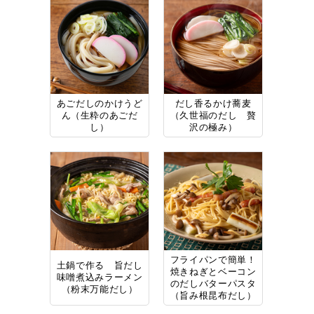
あごだしのかけうど
だし香るかけ蕎麦
ん（生粋のあごだ
（久世福のだし 贅
し）
沢の極み）
フライパンで簡単！
土鍋で作る 旨だし
焼きねぎとベーコン
味噌煮込みラーメン
のだしバターパスタ
（粉末万能だし）
（旨み根昆布だし）