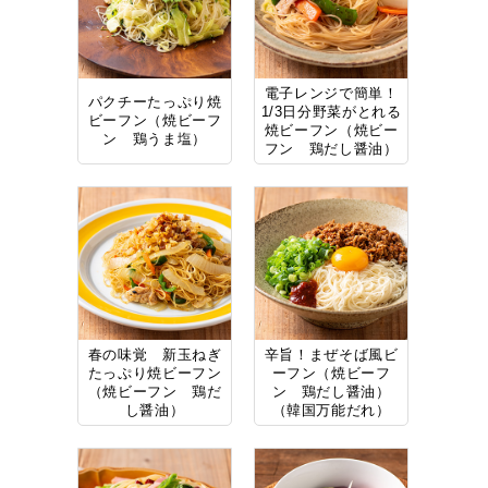
電子レンジで簡単！
パクチーたっぷり焼
1/3日分野菜がとれる
ビーフン（焼ビーフ
焼ビーフン（焼ビー
ン 鶏うま塩）
フン 鶏だし醤油）
春の味覚 新玉ねぎ
辛旨！まぜそば風ビ
たっぷり焼ビーフン
ーフン（焼ビーフ
（焼ビーフン 鶏だ
ン 鶏だし醤油）
し醤油）
（韓国万能だれ）