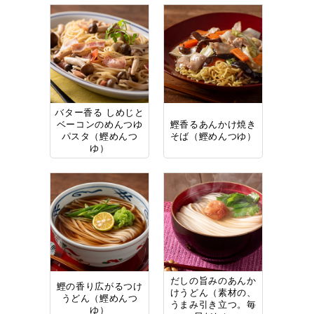
バター香る しめじと
ベーコンのめんつゆ
鰹香るあんかけ焼き
パスタ（鰹めんつ
そば（鰹めんつゆ）
ゆ）
だしの旨みのあんか
鰹の香り広がるつけ
けうどん（素材の、
うどん（鰹めんつ
うまみ引き立つ。毎
ゆ）