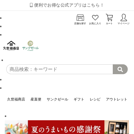
便利でお得な公式アプリはこちら！
店舗を探す
お気に入り
カート
マイページ
久世福商店
産直便
サンクゼール
ギフト
レシピ
アウトレット