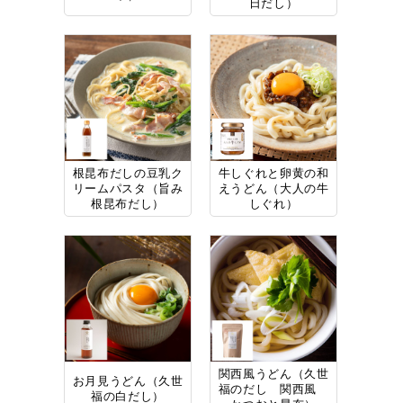
日だし）
根昆布だしの豆乳ク
牛しぐれと卵黄の和
リームパスタ（旨み
えうどん（大人の牛
根昆布だし）
しぐれ）
関西風うどん（久世
お月見うどん（久世
福のだし 関西風
福の白だし）