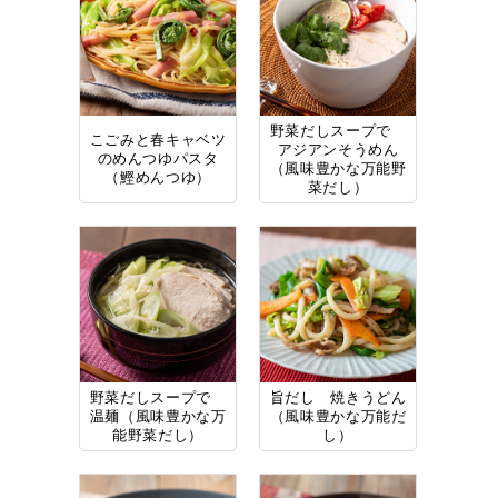
野菜だしスープで
こごみと春キャベツ
アジアンそうめん
のめんつゆパスタ
（風味豊かな万能野
（鰹めんつゆ）
菜だし）
野菜だしスープで
旨だし 焼きうどん
温麺（風味豊かな万
（風味豊かな万能だ
能野菜だし）
し）