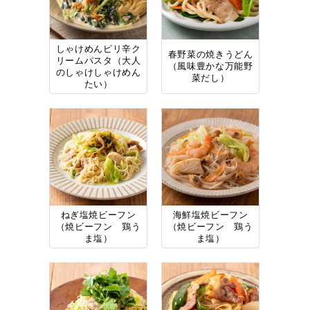
しゃけめんピリ辛ク
春野菜の焼きうどん
リームパスタ（大人
（風味豊かな万能野
のしゃけしゃけめん
菜だし）
たい）
ねぎ塩焼ビーフン
海鮮塩焼ビーフン
（焼ビーフン 鶏う
（焼ビーフン 鶏う
ま塩）
ま塩）