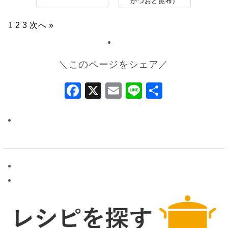
かつおと昆布）
1
2
3
次へ »
＼このページをシェア／
Facebook
X
Email
Line
共
有