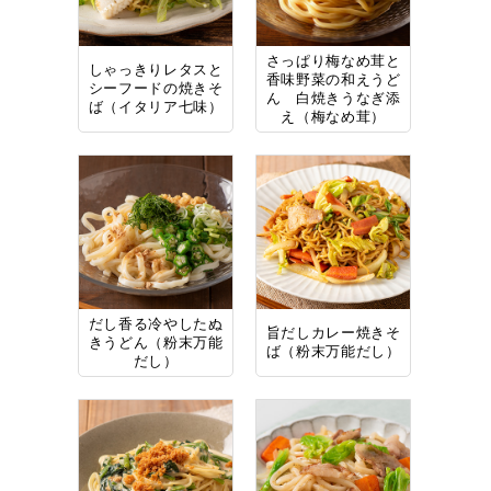
さっぱり梅なめ茸と
しゃっきりレタスと
香味野菜の和えうど
シーフードの焼きそ
ん 白焼きうなぎ添
ば（イタリア七味）
え（梅なめ茸）
だし香る冷やしたぬ
旨だしカレー焼きそ
きうどん（粉末万能
ば（粉末万能だし）
だし）