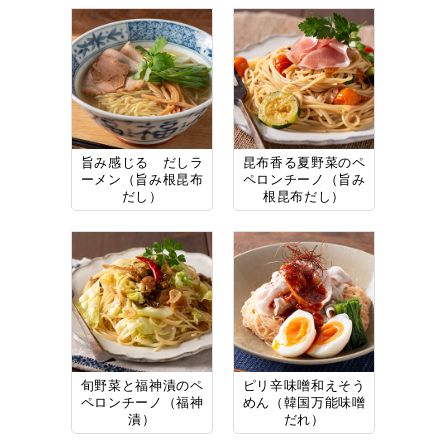
旨み感じる だしラ
昆布香る夏野菜のペ
ーメン（旨み根昆布
ペロンチーノ（旨み
だし）
根昆布だし）
旬野菜と福神漬のペ
ピリ辛味噌和えそう
ペロンチーノ（福神
めん（韓国万能味噌
漬）
だれ）