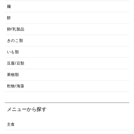
麺
餅
卵/乳製品
きのこ類
いも類
豆腐/豆類
果物類
乾物/海藻
メニューから探す
主食