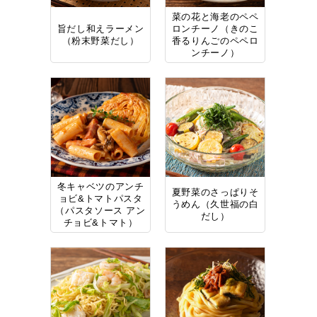
菜の花と海老のペペ
旨だし和えラーメン
ロンチーノ（きのこ
（粉末野菜だし）
香るりんごのペペロ
ンチーノ）
冬キャベツのアンチ
夏野菜のさっぱりそ
ョビ&トマトパスタ
うめん（久世福の白
（パスタソース アン
だし）
チョビ&トマト）