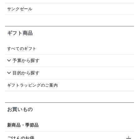
和塩
混ぜご飯の素
マヨネーズ
せんべい
サンクゼール
韓国
贅沢ごはん
おでん
吸い物
ギフト商品
シードル
ごま
いわし
ミックス
芋
スープ
クリームソース
季節限定
セット
すべてのギフト
予算から探す
佃煮
アップル
ジュース
パンにぬる
目的から探す
はちみつ茶
オレンジ
ナッツ
かつおだし
ギフトラッピングのご案内
梅
レモン
ペースト
クランベリー
ガーリック
柚子
ハーブティー
つゆ
お買いもの
ドリンク
七味
わかめ
チップス
のり
新商品・季節品
ブランデー
生姜
鍋つゆ
飴
すき焼き
ごはんのお供