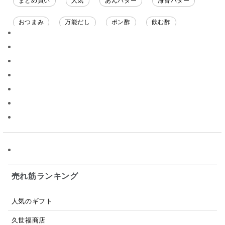
まとめ買い
人気
あんバター
海苔バター
おつまみ
万能だし
ポン酢
飲む酢
ソース
限定
バナナチップス
スナック菓子
ジャム
調味料ギフト
国産
味噌
ワイン
パスタソース
醤油
バター
オールフルーツ
昆布だし
毎日だし
食塩無添加
なめ茸
トマトソース
ブルーベリー
チーズ
信州
日本ワイン
野菜だし
チーズいか
お米チップス
味噌汁
かりんとう
甘酒
売れ筋ランキング
あごだし
バナナミルク
りんご
骨せんべい
人気のギフト
ドレッシング
珍味
おかず
ナイアガラ
久世福商店