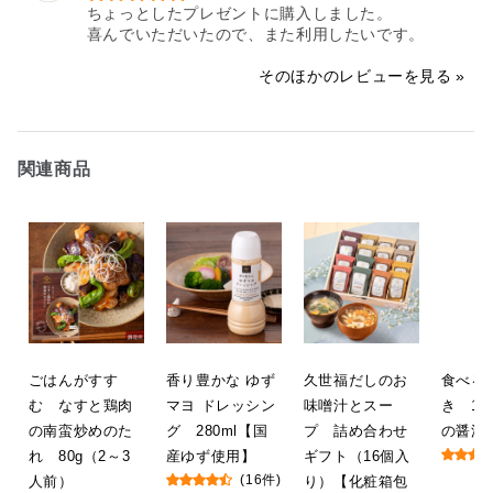
ちょっとしたプレゼントに購入しました。

喜んでいただいたので、また利用したいです。
そのほかのレビューを見る
関連商品
ごはんがすす
香り豊かな ゆず
久世福だしのお
食べる
む なすと鶏肉
マヨ ドレッシン
味噌汁とスー
き 13
の南蛮炒めのた
グ 280ml【国
プ 詰め合わせ
の醤油
れ 80g（2～3
産ゆず使用】
ギフト（16個入
人前）
(16件)
り）【化粧箱包