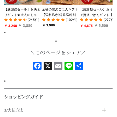
【感謝祭セール】お決ま
至福の贅沢ごはんギフト
【感謝祭セール】おうち
りギフト★大人のしゃけ
【送料込/沖縄県送料別
で贅沢ごはんギフト【送
(245件)
(102件)
(277件)
しゃけめんたい入り【送
途】【化粧箱包装付/オン
料無料/沖縄県送料別途
￥ 3,980
￥ 3,880
￥ 5,500
料込/沖縄県送料別途】
￥ 3,298
ライン限定】
【化粧箱包装付/オンラ
￥ 4,675
【化粧箱包装付】
ン限定】
＼このページをシェア／
Facebook
X
Email
Line
共
有
ショッピングガイド
お支払方法