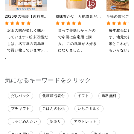
2026夏の福袋【送料無
風味豊かな 万能野菜だ
至福の贅沢ごは
料】【オンライン限定】
し 120g（8g×15包）
【送料込/沖縄
【ポイントキャンペーン実
【だしパック】
途】【化粧箱包
沢山の味が楽しく味わ
貰って美味しかったの
毎年叔母に送
施中】【のし・ラッピン
ライン限定】
っています♪ 粉末万能だ
で今回は自宅用に購
す。地元の美
グ・化粧箱詰め不可】
しは、名古屋の高島屋
入。 この風味が大好き
米とこれがあ
で買い物しています♪ と
になりました。
もいらないと
ても美味しくいただい
気に入ってく
てます。 これからも、
す。本当に助
沢山の味楽しみます♪
す。
気になるキーワードをクリック
だしパック
化粧箱包装付
ギフト
送料無料
プチギフト
ごはんのお供
いちごミルク
しゃけめんたい
訳あり
アウトレット