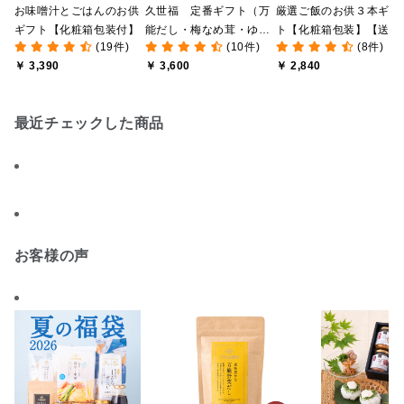
お味噌汁とごはんのお供
久世福 定番ギフト（万
厳選ご飯のお供３本ギフ
ギフト【化粧箱包装付】
能だし・梅なめ茸・ゆず
ト【化粧箱包装】【送料
(19件)
(10件)
(8件)
マヨ入り）【送料込/沖縄
込/沖縄県送料別途】【
￥ 3,390
￥ 3,600
￥ 2,840
県送料別途】【化粧箱包
ンライン限定】
装/オンライン限定】
最近チェックした商品
お客様の声