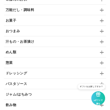
ふりかけ
いいづな
はちみつ
茶漬け
万能だし・調味料
抹茶
レトルト
究極
ノンアルコール
お菓子
九条ねぎ
焼酎
福松
混ぜご飯
くるみ
おつまみ
汁もの・お茶漬け
めん類
惣菜
ドレッシング
パスタソース
ギフトをお探しですか？
ジャム/はちみつ
eギフトで
贈る
飲み物