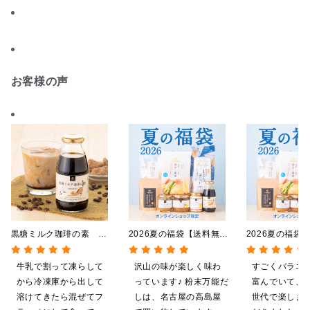
お客様の声
黒糖ミルク珈琲の素
2026夏の福袋【送料無
2026夏の福袋
275ml （ドリンクベース／
料】【オンライン限定】
料】【オンライ
希釈タイプ）
【ポイントキャンペーン実
【ポイントキャ
牛乳で割って凍らして
沢山の味が楽しく味わ
すごくバラエ
施中】【のし・ラッピン
施中】【のし・
から冷凍庫から出して
っています♪ 粉末万能だ
富んでいて、
グ・化粧箱詰め不可】
グ・化粧箱詰め
溶けてきたら混ぜてフ
しは、名古屋の高島屋
世代で楽しま