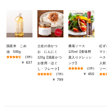
国産米 こめ
土佐の赤かつ
農場ソース
紅ずわ
油 500g
お にんにく
125ml【香味野
マトク
(3件)
120g【国産かつ
菜入りドレッシ
ース 2
￥ 637
お使用・ほぐ
ング】
人前）
し・フレーク】
(1件)
ソース
￥ 450
(7件)
￥ 799