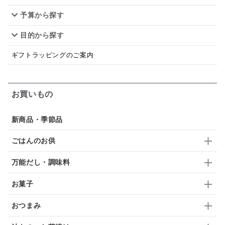
予算から探す
佃煮
アップル
ジュース
パンにぬる
目的から探す
はちみつ茶
オレンジ
ナッツ
かつおだし
ギフトラッピングのご案内
梅
レモン
ペースト
クランベリー
ガーリック
柚子
ハーブティー
つゆ
お買いもの
ドリンク
七味
わかめ
チップス
のり
新商品・季節品
ブランデー
生姜
鍋つゆ
飴
すき焼き
ごはんのお供
ふりかけ
いいづな
はちみつ
茶漬け
万能だし・調味料
抹茶
レトルト
究極
ノンアルコール
お菓子
九条ねぎ
焼酎
福松
混ぜご飯
くるみ
おつまみ