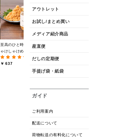
黒糖ミルク珈琲の素
厳選ご飯のお供３本ギフ
【
アウトレット
275ml （ドリンクベース
ト【化粧箱包装】【送料
(12件)
(8件)
／希釈タイプ）
込/沖縄県送料別途】【オ
お試し/まとめ買い
￥ 594
￥ 2,840
￥
ンライン限定】
メディア紹介商品
至高のひと時 大人のし
産直便
ゃけしゃけめんたい
(193件)
80g【鮭ほぐし・フレー
だしの定期便
￥ 637
ク】
手提げ袋・紙袋
ガイド
ご利用案内
配送について
荷物転送の有料化について