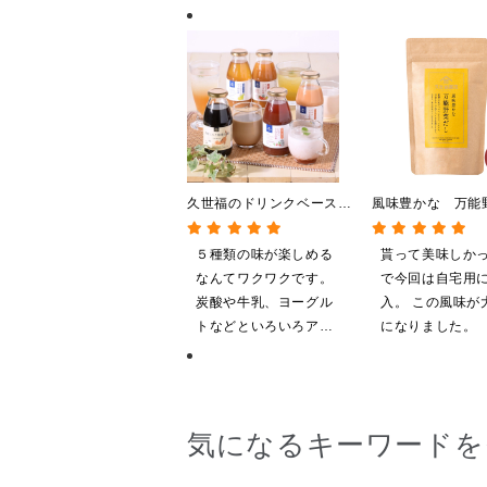
久世福のドリンクベース
風味豊かな 万能
全5種飲み比べまとめ買
し 120g（8g×1
い 5本入（ドリンクベー
【だしパック】
５種類の味が楽しめる
貰って美味しか
ス／希釈タイプ）
なんてワクワクです。
で今回は自宅用
炭酸や牛乳、ヨーグル
入。 この風味が
トなどといろいろアレ
になりました。
ンジしたいと思います
気になるキーワードを