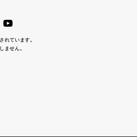
ースト
クランベリー
ガーリック
柚子
ハーブティー
め
チップス
のり
ブランデー
生姜
鍋つゆ
はちみつ
茶漬け
抹茶
レトルト
究極
止されています。
福松
混ぜご飯
くるみ
たしません。