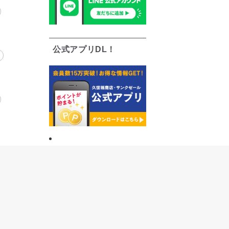
公式アプリDL！
う
限定