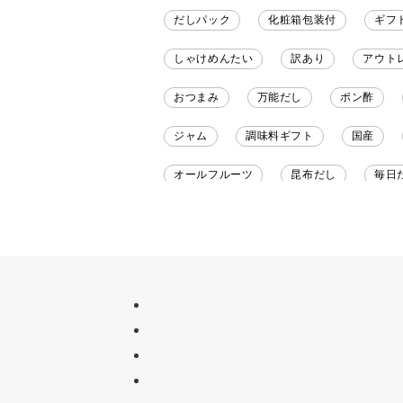
だしパック
化粧箱包装付
ギフ
しゃけめんたい
訳あり
アウト
おつまみ
万能だし
ポン酢
ジャム
調味料ギフト
国産
オールフルーツ
昆布だし
毎日
チーズ
信州
日本ワイン
甘酒
あごだし
バナナミルク
ナイアガラ
和塩
混ぜご飯の素
吸い物
シードル
ごま
い
セット
佃煮
アップル
ジ