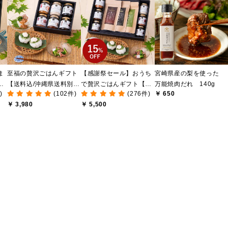
ま
至福の贅沢ごはんギフト
【感謝祭セール】おうち
宮崎県産の梨を使った
け
【送料込/沖縄県送料別
で贅沢ごはんギフト【送
万能焼肉だれ 140g
)
(102件)
(276件)
￥ 650
送
途】【化粧箱包装付/オン
料無料/沖縄県送料別途】
￥ 3,980
￥ 5,500
ライン限定】
【化粧箱包装付/オンライ
ン限定】