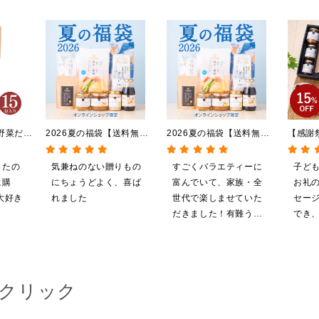
野菜だ
2026夏の福袋【送料無
2026夏の福袋【送料無
【感謝
5包）
料】【オンライン限定】
料】【オンライン限定】
贅沢ご
【ポイントキャンペーン実
【ポイントキャンペーン実
料/沖
ったの
気兼ねのない贈りもの
すごくバラエティーに
子ど
施中】【のし・ラッピン
施中】【のし・ラッピン
粧箱包
に購
にちょうどよく、喜ば
富んでいて、家族・全
お礼
グ・化粧箱詰め不可】
グ・化粧箱詰め不可】
定】
大好き
れました
世代で楽しませていた
セー
だきました！有難うご
でき
ざいます。
やす
クリック