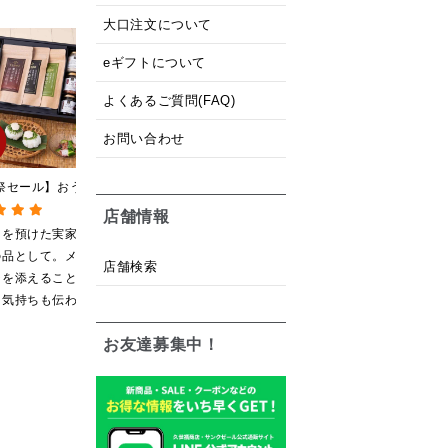
大口注文について
eギフトについて
よくあるご質問(FAQ)
お問い合わせ
祭セール】おうちで
至福の贅沢ごはんギフト
黒糖ミルク珈琲の素
はんギフト【送料無
【送料込/沖縄県送料別
275ml （ドリンクベース
店舗情報
縄県送料別途】【化
途】【化粧箱包装付/オン
希釈タイプ）
もを預けた実家へ
毎年叔母に送っていま
牛乳で割って凍らして
装付/オンライン限
ライン限定】
の品として。メッ
す。地元の美味しいお
から冷凍庫から出して
店舗検索
ジを添えることが
米とこれがあれば何に
溶けてきたら混ぜてフ
、気持ちも伝わり
もいらないと言うほど
ラッペにして食べてい
いと感じます。
気に入ってくれていま
ます
お友達募集中！
す。本当に助かりま
す。