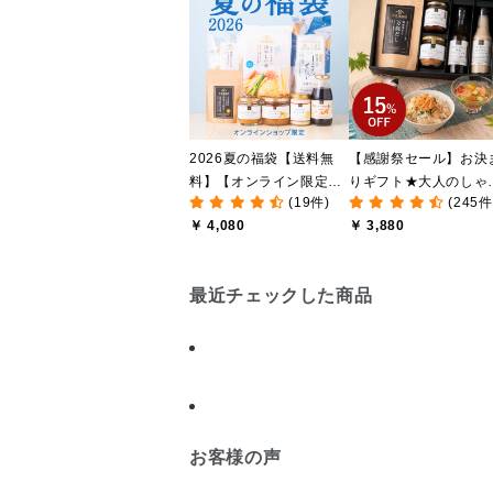
2026夏の福袋【送料無
【感謝祭セール】お決
料】【オンライン限定】
りギフト★大人のしゃ
(19件)
(245件
【ポイントキャンペーン
しゃけめんたい入り【
￥ 4,080
￥ 3,880
実施中】【のし・ラッピ
料込/沖縄県送料別途】
ング・化粧箱詰め不可】
【化粧箱包装付】
最近チェックした商品
お客様の声