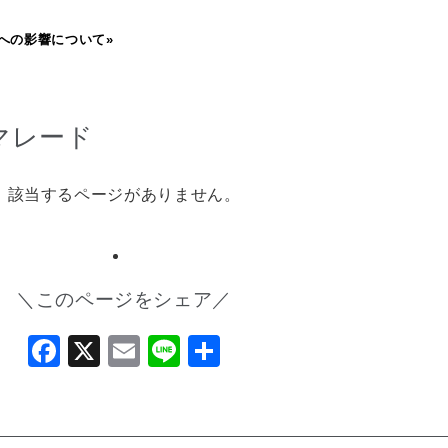
への影響について»
マレード
該当するページがありません。
＼このページをシェア／
Facebook
X
Email
Line
共
有