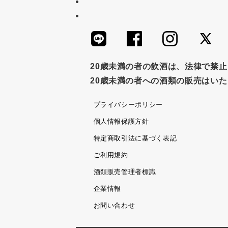
かつおだし
梅
レモン
ペ
つゆ
ドリンク
七味
わか
すき焼き
ふりかけ
いいづな
20歳未満の者の飲酒は、法律で禁
ノンアルコール
九条ねぎ
焼酎
20歳未満の者への酒類の販売はい
プライバシーポリシー
個人情報保護方針
特定商取引法に基づく表記
ご利用規約
酒類販売管理者標識
企業情報
お問い合わせ