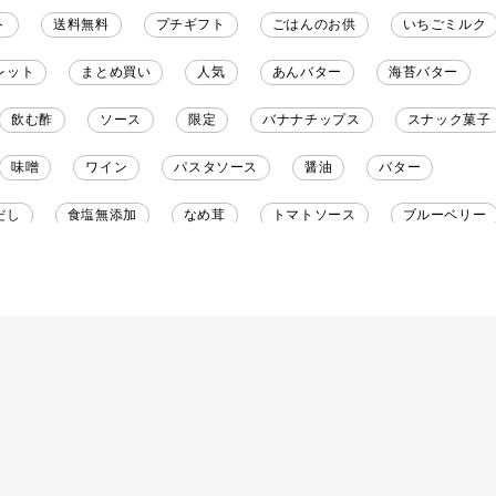
ト
送料無料
プチギフト
ごはんのお供
いちごミルク
レット
まとめ買い
人気
あんバター
海苔バター
飲む酢
ソース
限定
バナナチップス
スナック菓子
味噌
ワイン
パスタソース
醤油
バター
だし
食塩無添加
なめ茸
トマトソース
ブルーベリー
野菜だし
チーズいか
お米チップス
味噌汁
かりんと
りんご
骨せんべい
ドレッシング
珍味
おかず
マヨネーズ
せんべい
韓国
贅沢ごはん
おでん
わし
ミックス
芋
スープ
クリームソース
季節
ュース
パンにぬる
はちみつ茶
オレンジ
ナッツ