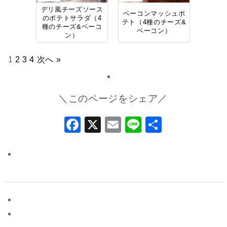
デリ風チーズソース
ベーコンマッシュポ
のポテトサラダ（4
テト（4種のチーズ&
種のチーズ&ベーコ
ベーコン）
ン）
1
2
3
4
次へ »
＼このページをシェア／
Facebook
X
Email
Line
共
有