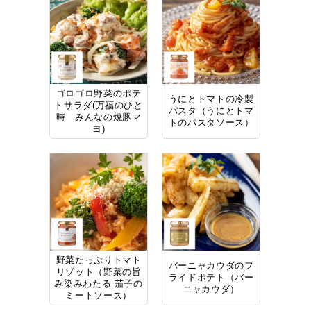
ゴロゴロ野菜のポテ
うにとトマトの冷製
トサラダ(万福のひと
パスタ（うにとトマ
時 みんなの焼豚マ
トのパスタソース）
ヨ)
野菜たっぷりトマト
バーニャカウダのフ
リゾット（野菜の旨
ライドポテト（バー
み染みわたる 茄子の
ニャカウダ）
ミートソース）