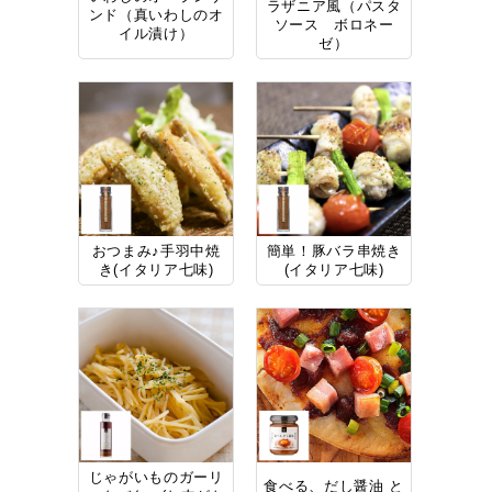
ラザニア風（パスタ
ンド（真いわしのオ
ソース ボロネー
イル漬け）
ゼ）
おつまみ♪手羽中焼
簡単！豚バラ串焼き
き(イタリア七味)
(イタリア七味)
じゃがいものガーリ
食べる、だし醤油 と