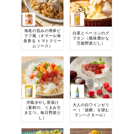
海老の旨みの簡単ピ
白菜とベーコンのグ
ラフ風（オマール海
ラタン（風味豊かな
老香る トマトクリー
万能野菜だし）
ムソース）
洋風冷やし茶漬け
大人の白ワインゼリ
（素材の、うまみ引
ー（「故郷」を望む
き立つ。毎日野菜だ
テンヘクタール）
し）