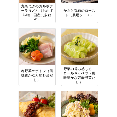
九条ねぎのカルボナ
ーラうどん（おかず
かぶと鶏肉のロース
味噌 国産九条ね
ト（農場ソース）
ぎ）
野菜の旨み感じる
春野菜のポトフ（風
ロールキャベツ（風
味豊かな万能野菜だ
味豊かな万能野菜だ
し）
し）