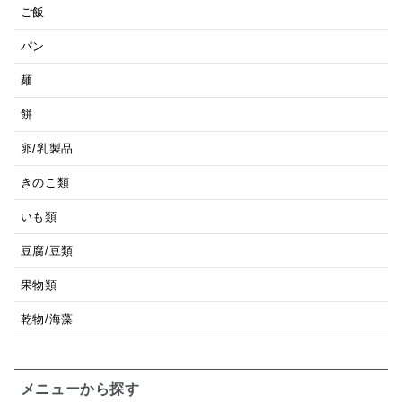
ご飯
パン
麺
餅
卵/乳製品
きのこ類
いも類
豆腐/豆類
果物類
乾物/海藻
メニューから探す