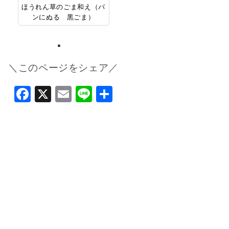
ほうれん草のごま和え（パ
ンにぬる 黒ごま）
＼このページをシェア／
Facebook
X
Email
Line
共
有