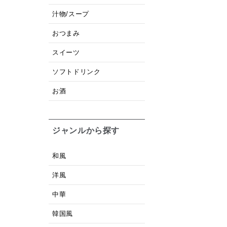
汁物/スープ
おつまみ
スイーツ
ソフトドリンク
お酒
ジャンルから探す
和風
洋風
中華
韓国風