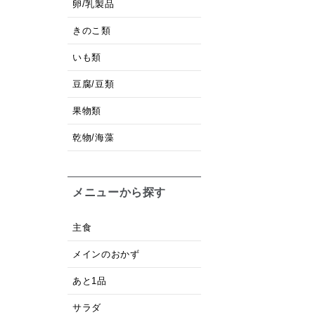
卵/乳製品
きのこ類
いも類
豆腐/豆類
果物類
乾物/海藻
メニューから探す
主食
メインのおかず
あと1品
サラダ