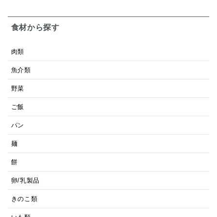
食材から探す
肉類
魚介類
野菜
ご飯
パン
麺
餅
卵/乳製品
きのこ類