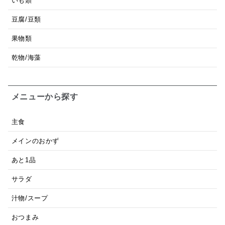
いも類
豆腐/豆類
果物類
乾物/海藻
メニューから探す
主食
メインのおかず
あと1品
サラダ
汁物/スープ
おつまみ