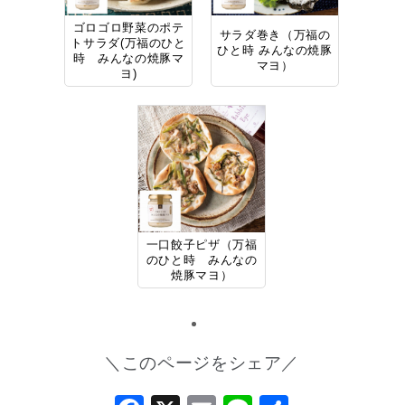
ゴロゴロ野菜のポテ
サラダ巻き（万福の
トサラダ(万福のひと
ひと時 みんなの焼豚
時 みんなの焼豚マ
マヨ）
ヨ)
一口餃子ピザ（万福
のひと時 みんなの
焼豚マヨ）
＼このページをシェア／
Facebook
X
Email
Line
共