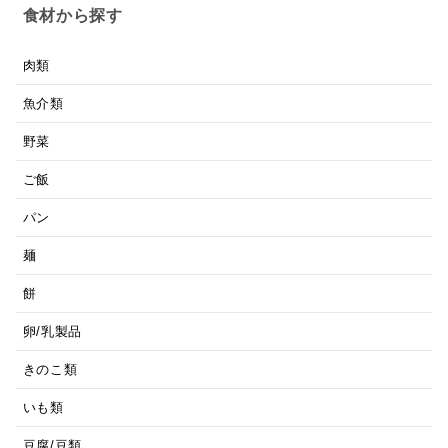
食材から探す
肉類
魚介類
野菜
ご飯
パン
麺
餅
卵/乳製品
きのこ類
いも類
豆腐/豆類