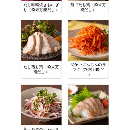
だし味噌焼きおにぎ
茹でだし鶏（粉末万
り（粉末万能だし）
能だし）
温かいにんじんのサ
だし蒸し鶏（粉末万
ラダ（粉末万能だ
能だし）
し）
紫玉ねぎのしゃっき