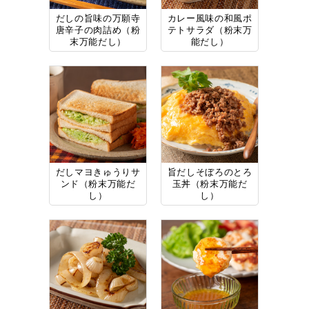
だしの旨味の万願寺
カレー風味の和風ポ
唐辛子の肉詰め（粉
テトサラダ（粉末万
末万能だし）
能だし）
だしマヨきゅうりサ
旨だしそぼろのとろ
ンド（粉末万能だ
玉丼（粉末万能だ
し）
し）