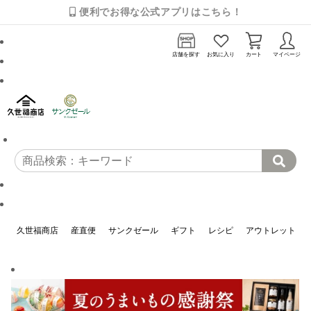
便利でお得な公式アプリはこちら！
店舗を探す
お気に入り
カート
マイページ
久世福商店
産直便
サンクゼール
ギフト
レシピ
アウトレット