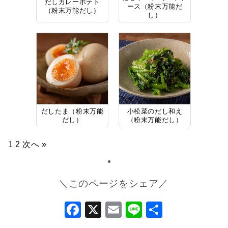
だしカレーポテト
ース（粉末万能だ
（粉末万能だし）
し）
だしたま（粉末万能
小松菜のだし和え
だし）
（粉末万能だし）
1
2
次へ »
＼このページをシェア／
Facebook
X
Email
Line
共
有