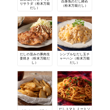
白身魚のだし締め
りサラダ（粉末万能
（粉末万能だし）
だし）
だしの旨みの豚肉生
シンプルなだし玉チ
姜焼き（粉末万能だ
ャーハン（粉末万能
し）
だし）
だしトマト ミートソ