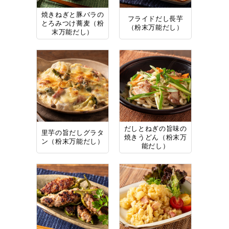
焼きねぎと豚バラの
フライドだし長芋
とろみつけ蕎麦（粉
（粉末万能だし）
末万能だし）
だしとねぎの旨味の
里芋の旨だしグラタ
焼きうどん（粉末万
ン（粉末万能だし）
能だし）