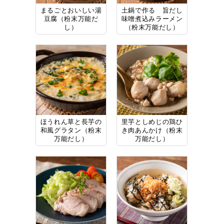
まるごとおいしい湯
土鍋で作る 旨だし
豆腐（粉末万能だ
味噌煮込みラーメン
し）
（粉末万能だし）
ほうれん草と長芋の
里芋としめじの鶏ひ
和風グラタン（粉末
き肉あんかけ（粉末
万能だし）
万能だし）