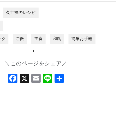
久世福のレシピ
し
ック
ご飯
主食
和風
簡単お手軽
＼このページをシェア／
Facebook
X
Email
Line
共
有