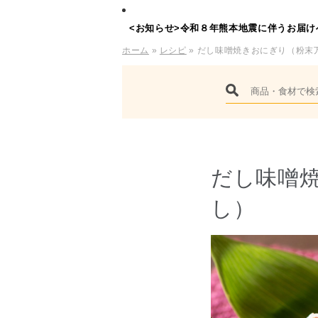
<お知らせ>令和８年熊本地震に伴うお届け
ホーム
»
レシピ
» だし味噌焼きおにぎり（粉末
だし味噌
し）