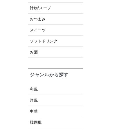
汁物/スープ
おつまみ
スイーツ
ソフトドリンク
お酒
ジャンルから探す
和風
洋風
中華
韓国風