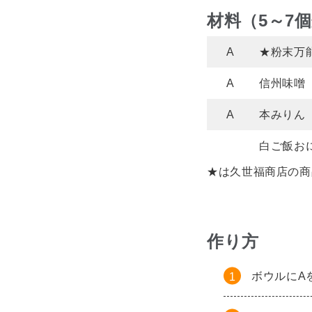
材料（5～7
A
★粉末万
A
信州味噌
A
本みりん
白ご飯お
★は久世福商店の商
作り方
ボウルにA