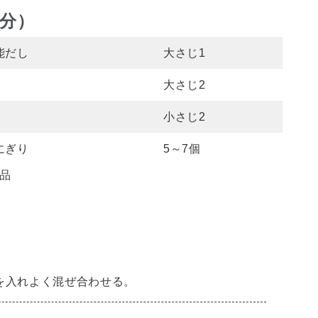
個分）
能だし
大さじ1
大さじ2
小さじ2
にぎり
5～7個
品
を入れよく混ぜ合わせる。