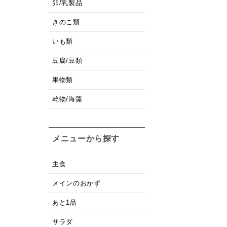
卵/乳製品
きのこ類
いも類
豆腐/豆類
果物類
乾物/海藻
メニューから探す
主食
メインのおかず
あと1品
サラダ