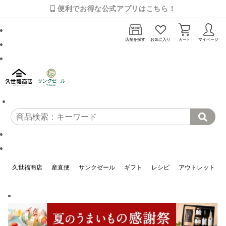
便利でお得な公式アプリはこちら！
店舗を探す
お気に入り
カート
マイページ
久世福商店
産直便
サンクゼール
ギフト
レシピ
アウトレット