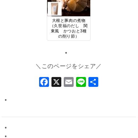
大根と豚肉の煮物
（久世福のだし 関
東風 かつおと3種
の削り節）
＼このページをシェア／
Facebook
X
Email
Line
共
有