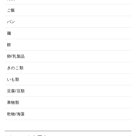
ご飯
パン
麺
餅
卵/乳製品
きのこ類
いも類
豆腐/豆類
果物類
乾物/海藻