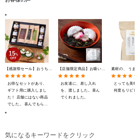
【感謝祭セール】おうちで
【店舗限定商品】お吸い物
素材の、 うま
贅沢ごはんギフト【送料無
最中 もずくのおすまし
つ。 毎日だし
料/沖縄県送料別途】【化
1食（6g）
350g（7g×50
お得なセットがあり、
お友達に、差し入れ
とっても美味
粧箱包装付/オンライン限
ギフト用に購入しまし
を、渡しました。喜ん
何度もリピし
定】
た！ 店舗にはない商品
でくれました。
でした。 喜んでもらえ
ると思います。
気になるキーワードをクリック