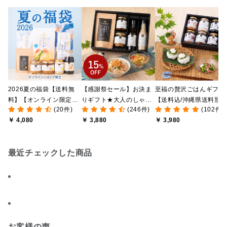
2026夏の福袋【送料無
【感謝祭セール】お決ま
至福の贅沢ごはんギフト
料】【オンライン限定】
りギフト★大人のしゃけ
【送料込/沖縄県送料別
(20件)
(246件)
(102件)
【ポイントキャンペーン
しゃけめんたい入り【送
途】【化粧箱包装付/オ
￥ 4,080
￥ 3,880
￥ 3,980
実施中】【のし・ラッピ
料込/沖縄県送料別途】
ライン限定】
ング・化粧箱詰め不可】
【化粧箱包装付】
最近チェックした商品
お客様の声