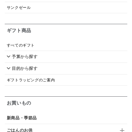
日本ワイン
野菜だし
チーズいか
サンクゼール
お米チップス
味噌汁
かりんとう
甘酒
ギフト商品
あごだし
バナナミルク
りんご
骨せんべい
ドレッシング
珍味
おかず
ナイアガラ
すべてのギフト
予算から探す
和塩
混ぜご飯の素
マヨネーズ
せんべい
目的から探す
韓国
贅沢ごはん
おでん
吸い物
ギフトラッピングのご案内
シードル
ごま
いわし
ミックス
芋
スープ
クリームソース
季節限定
セット
お買いもの
佃煮
アップル
ジュース
パンにぬる
新商品・季節品
はちみつ茶
オレンジ
ナッツ
かつおだし
ごはんのお供