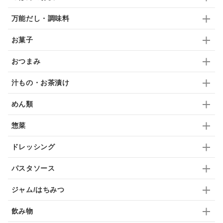
梅
レモン
ペースト
クランベリー
万能だし・調味料
ガーリック
柚子
ハーブティー
つゆ
お菓子
ドリンク
七味
わかめ
チップス
のり
おつまみ
ブランデー
生姜
鍋つゆ
飴
すき焼き
汁もの・お茶漬け
ふりかけ
いいづな
はちみつ
茶漬け
めん類
抹茶
レトルト
究極
ノンアルコール
惣菜
九条ねぎ
焼酎
福松
混ぜご飯
くるみ
ドレッシング
パスタソース
ジャム/はちみつ
飲み物