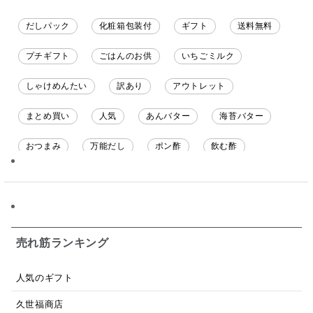
だしパック
化粧箱包装付
ギフト
送料無料
プチギフト
ごはんのお供
いちごミルク
しゃけめんたい
訳あり
アウトレット
まとめ買い
人気
あんバター
海苔バター
おつまみ
万能だし
ポン酢
飲む酢
ソース
限定
バナナチップス
スナック菓子
ジャム
調味料ギフト
国産
味噌
ワイン
パスタソース
醤油
バター
オールフルーツ
売れ筋ランキング
昆布だし
毎日だし
食塩無添加
なめ茸
人気のギフト
トマトソース
ブルーベリー
チーズ
信州
久世福商店