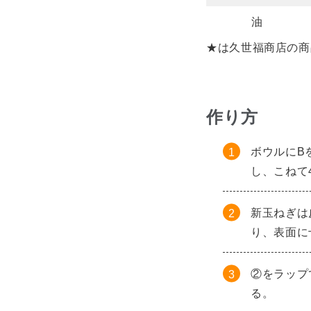
油
★は久世福商店の商
作り方
ボウルにB
し、こねて
新玉ねぎは
り、表面に
②をラップ
る。