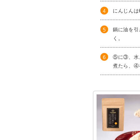
にんじんは
鍋に油を引
く。
⑤に③、水
煮たら、④