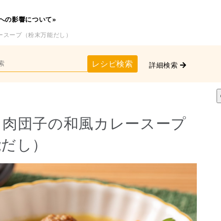
への影響について»
ースープ（粉末万能だし）
レシピ検索
詳細検索
と肉団子の和風カレースープ
能だし）