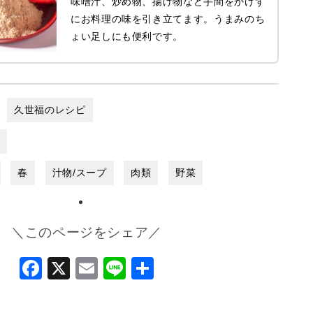
味噌汁、炒め物、揚げ物など手間をかけず
にお料理の味を引き立てます。うまみのち
ょい足しにも便利です。
久世福のレシピ
し
春
汁物/スープ
肉類
野菜
＼このページをシェア／
Facebook
X
Email
Line
共
有