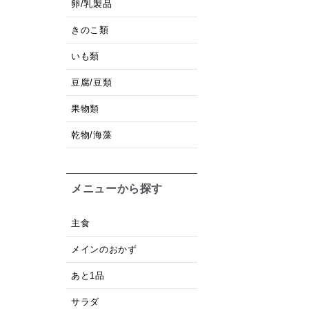
卵/乳製品
きのこ類
いも類
豆腐/豆類
果物類
乾物/海藻
メニューから探す
主食
メインのおかず
あと1品
サラダ