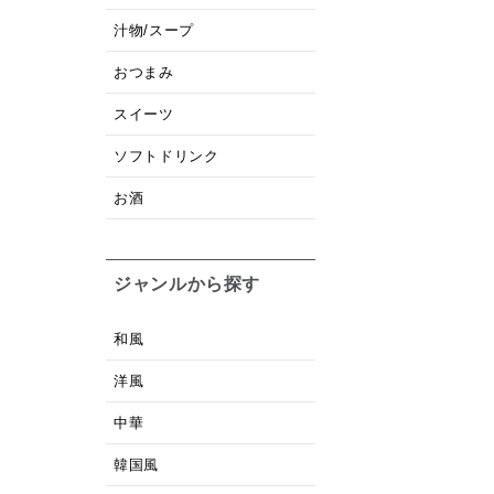
汁物/スープ
おつまみ
スイーツ
ソフトドリンク
お酒
ジャンルから探す
和風
洋風
中華
韓国風