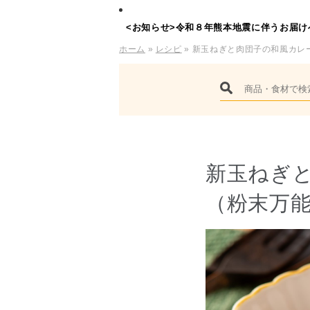
<お知らせ>令和８年熊本地震に伴うお届け
ホーム
»
レシピ
» 新玉ねぎと肉団子の和風カレ
新玉ねぎ
（粉末万