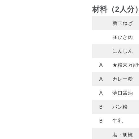
材料（2人分
新玉ねぎ
豚ひき肉
にんじん
A
★粉末万能
A
カレー粉
A
薄口醤油
B
パン粉
B
牛乳
塩・胡椒