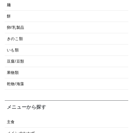
麺
餅
卵/乳製品
きのこ類
いも類
豆腐/豆類
果物類
乾物/海藻
メニューから探す
主食