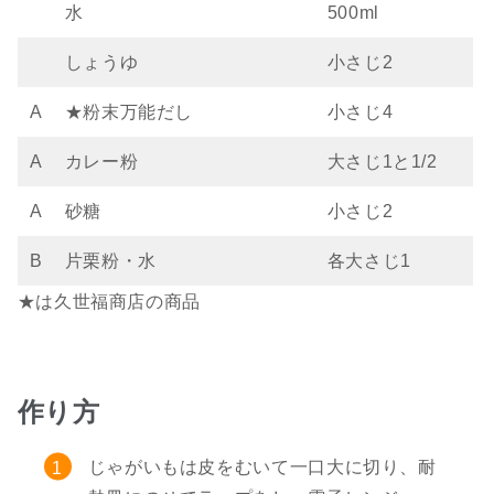
水
500ml
しょうゆ
小さじ2
A
★粉末万能だし
小さじ4
A
カレー粉
大さじ1と1/2
A
砂糖
小さじ2
B
片栗粉・水
各大さじ1
★は久世福商店の商品
作り方
じゃがいもは皮をむいて一口大に切り、耐