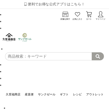
便利でお得な公式アプリはこちら！
店舗を探す
お気に入り
カート
マイページ
久世福商店
産直便
サンクゼール
ギフト
レシピ
アウトレット