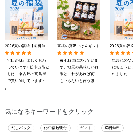
2026夏の福袋【送料無
至福の贅沢ごはんギフト
2026夏の福袋
料】【オンライン限定】
【送料込/沖縄県送料別
料】【オンライ
【ポイントキャンペーン実
途】【化粧箱包装付/オン
【ポイントキャ
沢山の味が楽しく味わ
毎年叔母に送っていま
気兼ねのない
施中】【のし・ラッピン
ライン限定】
施中】【のし・
っています♪ 粉末万能だ
す。地元の美味しいお
にちょうどよ
グ・化粧箱詰め不可】
グ・化粧箱詰め
しは、名古屋の高島屋
米とこれがあれば何に
れました
で買い物しています♪ と
もいらないと言うほど
ても美味しくいただい
気に入ってくれていま
てます。 これからも、
す。本当に助かりま
沢山の味楽しみます♪
す。
気になるキーワードをクリック
だしパック
化粧箱包装付
ギフト
送料無料