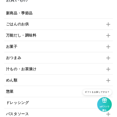
ドリンク
七味
わかめ
チップス
のり
新商品・季節品
ブランデー
生姜
鍋つゆ
飴
すき焼き
ごはんのお供
ふりかけ
いいづな
はちみつ
茶漬け
万能だし・調味料
抹茶
レトルト
究極
ノンアルコール
お菓子
九条ねぎ
焼酎
福松
混ぜご飯
くるみ
おつまみ
汁もの・お茶漬け
めん類
惣菜
ギフトをお探しですか？
ドレッシング
eギフトで
贈る
パスタソース