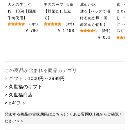
大人の牛しぐ
姜のスープ 5食
成ぬか床
素 470
れ 135g【国産
【野菜だし仕立
1kg【パックで漬
まとめ
牛肉使用】
て】
けるぬか床・国
し・ラ
(9件)
(3件)
産米ぬか使用】
グ・化
￥ 790
￥ 1,198
(5件)
不可】
￥ 853
￥
この商品が含まれる商品カテゴリ
> ギフト：1000円～2999円
> 久世福のギフト
> 久世福商店
> eギフト
発送する商品の賞味期限はこちら(よくある質問Q.19)からご確認く
ださい＞＞