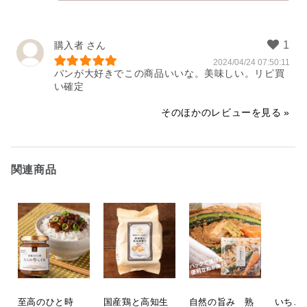
購入者
購入者
2024/04/24 07:50:11
注文の際、カードも選びメッセージ
パンが大好きでこの商品いいな。美味しい。リピ買
も入れ注文したはずですが何故かカ
い確定
ードも紙袋も不要になっていたよう
です。問合せに迅速に対応いただき
そのほかのレビューを見る
ありがとうございました。また利用
させていただきます。
2024/04/24 10:24:32
関連商品
至高のひと時
国産鶏と高知生
自然の旨み 熟
いちご