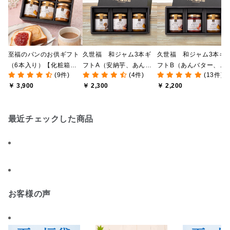
至福のパンのお供ギフト
久世福 和ジャム3本ギ
久世福 和ジャム3本ギ
（6本入り）【化粧箱包
フトA（安納芋、あんバ
フトB（あんバター、あ
(9件)
(4件)
(13件)
装付/オンライン限定】
ター、和栗）【化粧箱包
まおう、安納芋）【化粧
￥ 3,900
￥ 2,300
￥ 2,200
装付】
箱包装付】
最近チェックした商品
お客様の声