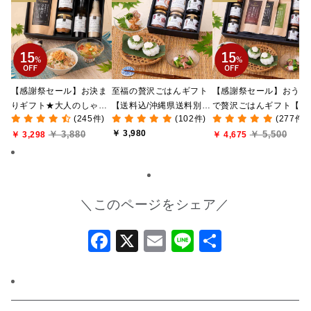
【感謝祭セール】お決ま
至福の贅沢ごはんギフト
【感謝祭セール】おうち
りギフト★大人のしゃけ
【送料込/沖縄県送料別
で贅沢ごはんギフト【送
(245件)
(102件)
(277件)
しゃけめんたい入り【送
途】【化粧箱包装付/オン
料無料/沖縄県送料別途
￥ 3,980
￥ 3,880
￥ 5,500
料込/沖縄県送料別途】
￥ 3,298
ライン限定】
【化粧箱包装付/オンラ
￥ 4,675
【化粧箱包装付】
ン限定】
＼このページをシェア／
Facebook
X
Email
Line
共
有