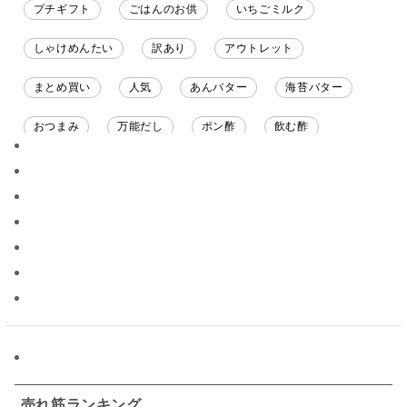
プチギフト
ごはんのお供
いちごミルク
しゃけめんたい
訳あり
アウトレット
まとめ買い
人気
あんバター
海苔バター
おつまみ
万能だし
ポン酢
飲む酢
ソース
限定
バナナチップス
スナック菓子
ジャム
調味料ギフト
国産
味噌
ワイン
パスタソース
醤油
バター
オールフルーツ
昆布だし
毎日だし
食塩無添加
なめ茸
トマトソース
ブルーベリー
チーズ
信州
日本ワイン
野菜だし
チーズいか
お米チップス
味噌汁
かりんとう
甘酒
売れ筋ランキング