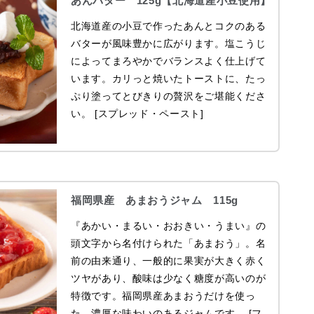
あんバター 125g【北海道産小豆使用】
北海道産の小豆で作ったあんとコクのある
バターが風味豊かに広がります。塩こうじ
によってまろやかでバランスよく仕上げて
います。カリっと焼いたトーストに、たっ
ぷり塗ってとびきりの贅沢をご堪能くださ
い。 [スプレッド・ペースト]
福岡県産 あまおうジャム 115g
『あかい・まるい・おおきい・うまい』の
頭文字から名付けられた「あまおう」。名
前の由来通り、一般的に果実が大きく赤く
ツヤがあり、酸味は少なく糖度が高いのが
特徴です。福岡県産あまおうだけを使っ
た、濃厚な味わいのあるジャムです。 [フ