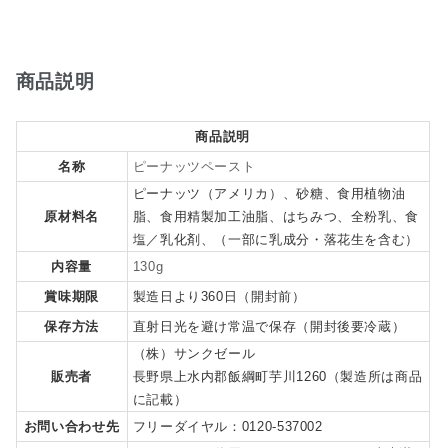
商品説明
商品説明
名称
ピーナッツペースト
ピーナッツ（アメリカ）、砂糖、食用植物油
原材料名
脂、食用精製加工油脂、はちみつ、全粉乳、食
塩／乳化剤、（一部に乳成分・落花生を含む）
内容量
130g
賞味期限
製造日より360日（開封前）
保存方法
直射日光を避け常温で保存（開封後要冷蔵）
（株）サンクゼール
販売者
長野県上水内郡飯綱町芋川1260（製造所は商品
に記載）
お問い合わせ先
フリーダイヤル：0120-537002