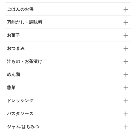
ごはんのお供
ふりかけ
いいづな
はちみつ
茶漬け
万能だし・調味料
抹茶
レトルト
究極
ノンアルコール
お菓子
九条ねぎ
焼酎
福松
混ぜご飯
くるみ
おつまみ
汁もの・お茶漬け
めん類
惣菜
ドレッシング
パスタソース
ジャム/はちみつ