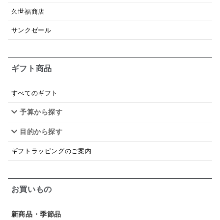
ドレッシング
珍味
おかず
ナイアガラ
久世福商店
和塩
混ぜご飯の素
マヨネーズ
せんべい
サンクゼール
韓国
贅沢ごはん
おでん
吸い物
ギフト商品
シードル
ごま
いわし
ミックス
芋
スープ
クリームソース
季節限定
セット
すべてのギフト
予算から探す
佃煮
アップル
ジュース
パンにぬる
目的から探す
はちみつ茶
オレンジ
ナッツ
かつおだし
ギフトラッピングのご案内
梅
レモン
ペースト
クランベリー
ガーリック
柚子
ハーブティー
つゆ
お買いもの
ドリンク
七味
わかめ
チップス
のり
新商品・季節品
ブランデー
生姜
鍋つゆ
飴
すき焼き