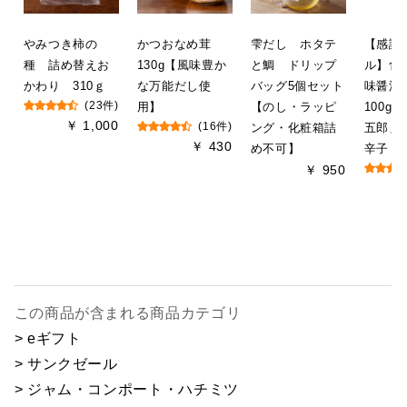
やみつき柿の
かつおなめ茸
雫だし ホタテ
【感謝
種 詰め替えお
130g【風味豊か
と鯛 ドリップ
ル】食
かわり 310ｇ
な万能だし使
バッグ5個セット
味醤
(23件)
用】
【のし・ラッピ
100g
￥ 1,000
(16件)
ング・化粧箱詰
五郎」
￥ 430
め不可】
辛子 使
￥ 950
この商品が含まれる商品カテゴリ
> eギフト
> サンクゼール
> ジャム・コンポート・ハチミツ