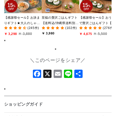
【感謝祭セール】お決ま
至福の贅沢ごはんギフト
【感謝祭セール】おうち
りギフト★大人のしゃけ
【送料込/沖縄県送料別
で贅沢ごはんギフト【送
(245件)
(102件)
(276件)
しゃけめんたい入り【送
途】【化粧箱包装付/オン
料無料/沖縄県送料別途
￥ 3,980
￥ 3,880
￥ 5,500
料込/沖縄県送料別途】
￥ 3,298
ライン限定】
【化粧箱包装付/オンラ
￥ 4,675
【化粧箱包装付】
ン限定】
＼このページをシェア／
Facebook
X
Email
Line
共
有
ショッピングガイド