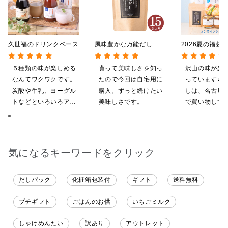
久世福のドリンクベース
風味豊かな万能だし
2026夏の福袋
全5種飲み比べまとめ買
120g（8g×15包）【だし
料】【オンライ
い 5本入（ドリンクベー
パック】
【ポイントキャ
５種類の味が楽しめる
貰って美味しさを知っ
沢山の味が楽
ス／希釈タイプ）
施中】【のし・
なんてワクワクです。
たので今回は自宅用に
っています♪ 
グ・化粧箱詰め
炭酸や牛乳、ヨーグル
購入。ずっと続けたい
しは、名古屋
トなどといろいろアレ
美味しさです。
で買い物してい
ンジしたいと思います
ても美味しく
てます。 これ
沢山の味楽しみ
気になるキーワードをクリック
だしパック
化粧箱包装付
ギフト
送料無料
プチギフト
ごはんのお供
いちごミルク
しゃけめんたい
訳あり
アウトレット