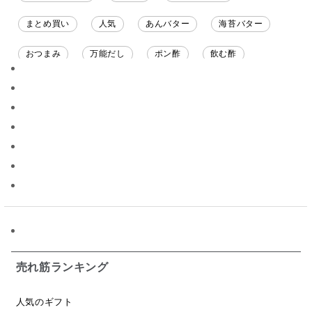
まとめ買い
人気
あんバター
海苔バター
おつまみ
万能だし
ポン酢
飲む酢
ソース
限定
バナナチップス
スナック菓子
ジャム
調味料ギフト
国産
味噌
ワイン
パスタソース
醤油
バター
オールフルーツ
昆布だし
毎日だし
食塩無添加
なめ茸
トマトソース
ブルーベリー
チーズ
信州
日本ワイン
野菜だし
チーズいか
お米チップス
味噌汁
かりんとう
甘酒
売れ筋ランキング
あごだし
バナナミルク
りんご
骨せんべい
人気のギフト