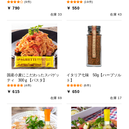
(9件)
(19件)
￥ 790
￥ 550
在庫 33
在庫 43
国産小麦にこだわったスパゲッ
イタリア七味 50g【ハーブソル
ティ 300ｇ【パスタ】
ト】
(4件)
(6件)
￥ 615
￥ 650
在庫 69
在庫 17