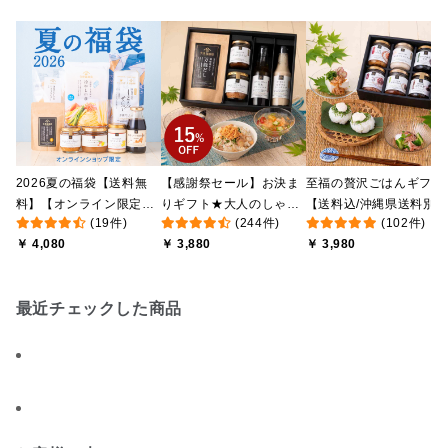
2026夏の福袋【送料無
【感謝祭セール】お決ま
至福の贅沢ごはんギフト
料】【オンライン限定】
りギフト★大人のしゃけ
【送料込/沖縄県送料別
(19件)
(244件)
(102件)
【ポイントキャンペーン
しゃけめんたい入り【送
途】【化粧箱包装付/オ
￥ 4,080
￥ 3,880
￥ 3,980
実施中】【のし・ラッピ
料込/沖縄県送料別途】
ライン限定】
ング・化粧箱詰め不可】
【化粧箱包装付】
最近チェックした商品