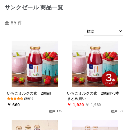
サンクゼール 商品一覧
全 85 件
いちごミルクの素 290ml
いちごミルクの素 290ml×3本
まとめ買い
(59件)
￥ 660
￥ 1,920
￥ 1,980
在庫 175
在庫 58