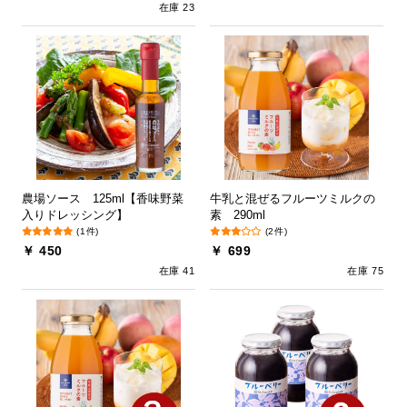
在庫 23
農場ソース 125ml【香味野菜
牛乳と混ぜるフルーツミルクの
入りドレッシング】
素 290ml
(1件)
(2件)
￥ 450
￥ 699
在庫 41
在庫 75