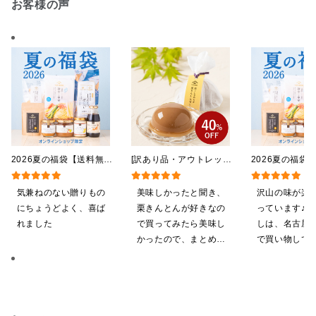
お客様の声
2026夏の福袋【送料無
[訳あり品・アウトレット]
2026夏の福袋
料】【オンライン限定】
[賞味期限2026年09月09
料】【オンライ
【ポイントキャンペーン実
日]絹ごしなめらか 栗き
【ポイントキャ
気兼ねのない贈りもの
美味しかったと聞き、
沢山の味が楽
施中】【のし・ラッピン
んとんゼリー 81g【季節
施中】【のし・
にちょうどよく、喜ば
栗きんとんが好きなの
っています♪ 
グ・化粧箱詰め不可】
限定】
グ・化粧箱詰め
れました
で買ってみたら美味し
しは、名古屋
かったので、まとめ買
で買い物してい
いしてしまいました
ても美味しく
てます。 これ
沢山の味楽しみ