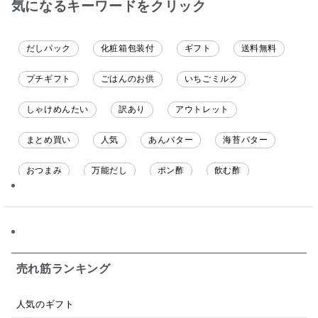
気になるキーワードをクリック
だしパック
化粧箱包装付
ギフト
送料無料
プチギフト
ごはんのお供
いちごミルク
しゃけめんたい
訳あり
アウトレット
まとめ買い
人気
あんバター
海苔バター
おつまみ
万能だし
ポン酢
飲む酢
ソース
限定
バナナチップス
スナック菓子
ジャム
調味料ギフト
国産
味噌
ワイン
パスタソース
醤油
バター
オールフルーツ
売れ筋ランキング
昆布だし
毎日だし
食塩無添加
なめ茸
人気のギフト