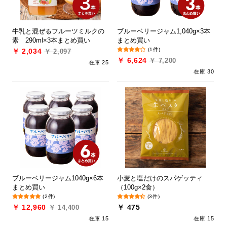
牛乳と混ぜるフルーツミルクの
ブルーベリージャム1,040g×3本
素 290ml×3本まとめ買い
まとめ買い
(1件)
￥ 2,034
￥ 2,097
￥ 6,624
￥ 7,200
在庫 25
在庫 30
ブルーベリージャム1040g×6本
小麦と塩だけのスパゲッティ
まとめ買い
（100g×2食）
(2件)
(3件)
￥ 12,960
￥ 475
￥ 14,400
在庫 15
在庫 15