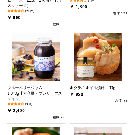
ムソース 225g（2人前）【パ
(3件)
スタソース】
￥ 1,800
(25件)
在庫 121
￥ 890
在庫 55
ブルーベリージャム
ホタテのオイル漬け 90g
1,040g【大容量・プレザーブス
￥ 920
タイル】
在庫 31
(9件)
￥ 2,400
在庫 92