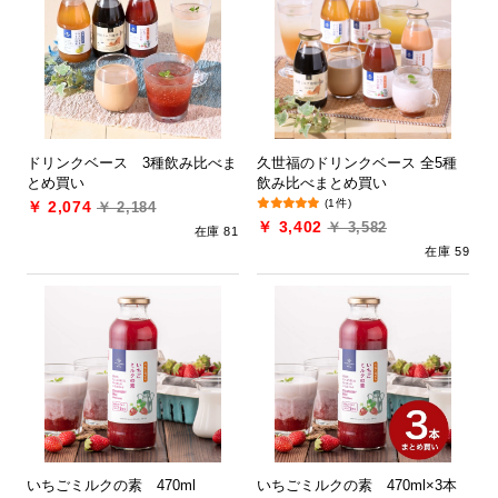
ドリンクベース 3種飲み比べま
久世福のドリンクベース 全5種
とめ買い
飲み比べまとめ買い
(1件)
￥ 2,074
￥ 2,184
￥ 3,402
￥ 3,582
在庫 81
在庫 59
いちごミルクの素 470ml
いちごミルクの素 470ml×3本