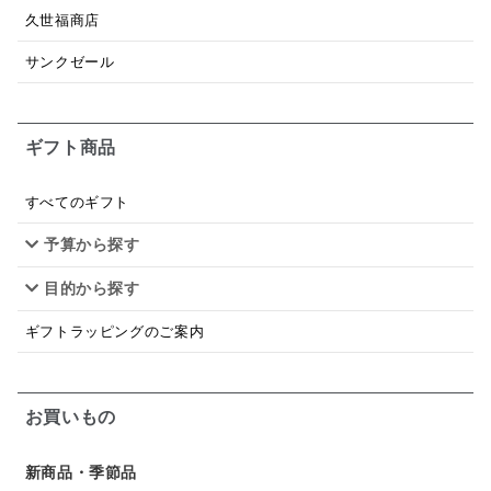
トマトソース
ブルーベリー
チーズ
信州
久世福商店
日本ワイン
野菜だし
チーズいか
サンクゼール
お米チップス
味噌汁
かりんとう
甘酒
ギフト商品
あごだし
バナナミルク
りんご
骨せんべい
ドレッシング
珍味
おかず
ナイアガラ
すべてのギフト
予算から探す
和塩
混ぜご飯の素
マヨネーズ
せんべい
目的から探す
韓国
贅沢ごはん
おでん
吸い物
ギフトラッピングのご案内
シードル
ごま
いわし
ミックス
芋
スープ
クリームソース
季節限定
セット
お買いもの
佃煮
アップル
ジュース
パンにぬる
新商品・季節品
はちみつ茶
オレンジ
ナッツ
かつおだし