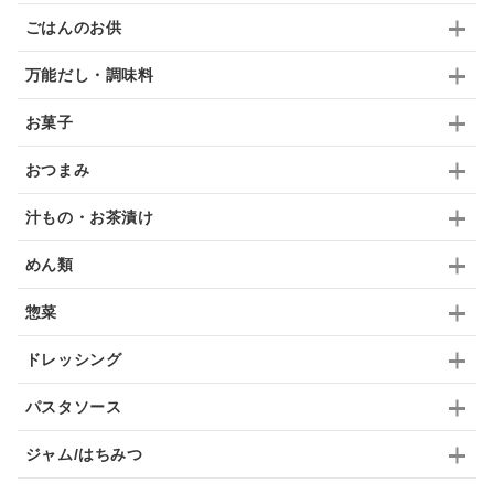
ごはんのお供
梅
レモン
ペースト
クランベリー
万能だし・調味料
ガーリック
柚子
ハーブティー
つゆ
お菓子
ドリンク
七味
わかめ
チップス
のり
おつまみ
ブランデー
生姜
鍋つゆ
飴
すき焼き
汁もの・お茶漬け
ふりかけ
いいづな
はちみつ
茶漬け
めん類
抹茶
レトルト
究極
ノンアルコール
惣菜
九条ねぎ
焼酎
福松
混ぜご飯
くるみ
ドレッシング
パスタソース
ジャム/はちみつ