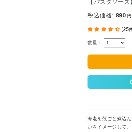
【パスタソース
税込価格:
890
(25
数量：
海老を殻ごと煮込ん
いをイメージして、