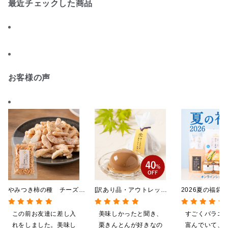
最近チェックした商品
お客様の声
やみつき柿の種 チーズと
[訳あり品・アウトレット]
2026夏の福袋
黒胡椒 85g
[賞味期限2026年09月09
料】【オンライ
日]絹ごしなめらか 栗き
【ポイントキャ
この前お友達に差し入
美味しかったと聞き、
すごくバラエ
んとんゼリー 81g【季節
施中】【のし・
れをしました。美味し
栗きんとんが好きなの
富んでいて、