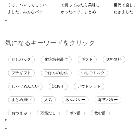
限定】
グ・化粧箱詰め
くて、ハマってしまい
で買ってみたら美味し
世代で楽しま
ました。みんなパクパ
かったので、まとめ買
だきました！
ク食べていました。
いしてしまいました
ざいます。
気になるキーワードをクリック
だしパック
化粧箱包装付
ギフト
送料無料
プチギフト
ごはんのお供
いちごミルク
しゃけめんたい
訳あり
アウトレット
まとめ買い
人気
あんバター
海苔バター
おつまみ
万能だし
ポン酢
飲む酢
ソース
限定
バナナチップス
スナック菓子
ジャム
調味料ギフト
国産
味噌
ワイン