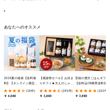
あなたへのオススメ
2026夏の福袋【送料無
【感謝祭セール】お決ま
至福の贅沢ごはんギフト
料】【オンライン限定】
りギフト★大人のしゃけ
【送料込/沖縄県送料別
【ポイントキャンペーン
しゃけめんたい入り【送
途】【化粧箱包装付/オ
(19件)
(245件)
(102件)
実施中】【のし・ラッピ
料込/沖縄県送料別途】
ライン限定】
￥ 4,080
￥ 3,880
￥ 3,980
ング・化粧箱詰め不可】
【化粧箱包装付】