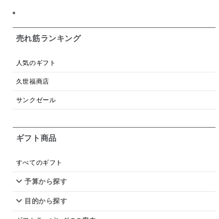
ング・化粧箱詰め不可】
【化粧箱包装付】
スープ
クリームソース
季節限定
セット
佃煮
アップル
ジュース
パンにぬる
売れ筋ランキング
はちみつ茶
オレンジ
ナッツ
かつおだし
人気のギフト
梅
レモン
ペースト
クランベリー
久世福商店
ガーリック
柚子
ハーブティー
つゆ
サンクゼール
ドリンク
七味
わかめ
チップス
のり
ギフト商品
ブランデー
生姜
鍋つゆ
飴
すき焼き
ふりかけ
いいづな
はちみつ
茶漬け
すべてのギフト
抹茶
レトルト
究極
ノンアルコール
予算から探す
目的から探す
九条ねぎ
焼酎
福松
混ぜご飯
くるみ