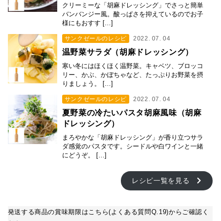
クリーミーな「胡麻ドレッシング」でさっと簡単
バンバンジー風。酸っぱさを抑えているのでお子
様にもおすす […]
サンクゼールのレシピ
2022. 07. 04
温野菜サラダ（胡麻ドレッシング）
寒い冬にはほくほく温野菜。キャベツ、ブロッコ
リー、かぶ、かぼちゃなど、たっぷりお野菜を摂
りましょう。 […]
サンクゼールのレシピ
2022. 07. 04
夏野菜の冷たいパスタ胡麻風味（胡麻
ドレッシング）
まろやかな「胡麻ドレッシング」が香り立つサラ
ダ感覚のパスタです。シードルや白ワインと一緒
にどうぞ。 […]
レシピ一覧を見る
発送する商品の賞味期限はこちら(よくある質問Q.19)からご確認く