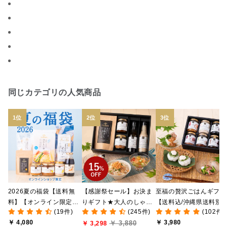
パスタソース
醤油
バター
オールフルーツ
昆布だし
毎日だし
食塩無添加
なめ茸
トマトソース
ブルーベリー
チーズ
信州
日本ワイン
野菜だし
チーズいか
同じカテゴリの人気商品
お米チップス
味噌汁
かりんとう
甘酒
あごだし
バナナミルク
りんご
骨せんべい
ドレッシング
珍味
おかず
ナイアガラ
和塩
混ぜご飯の素
マヨネーズ
せんべい
2026夏の福袋【送料無
【感謝祭セール】お決ま
至福の贅沢ごはんギフト
韓国
贅沢ごはん
おでん
吸い物
料】【オンライン限定】
りギフト★大人のしゃけ
【送料込/沖縄県送料別
(19件)
(245件)
(102件)
【ポイントキャンペーン
しゃけめんたい入り【送
途】【化粧箱包装付/オ
シードル
ごま
いわし
ミックス
芋
￥ 4,080
￥ 3,980
￥ 3,880
実施中】【のし・ラッピ
料込/沖縄県送料別途】
￥ 3,298
ライン限定】