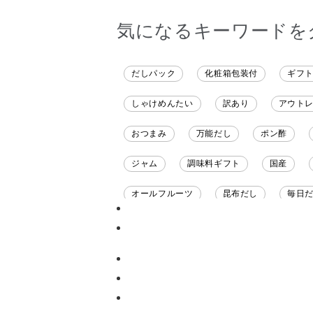
気になるキーワードを
だしパック
化粧箱包装付
ギフ
しゃけめんたい
訳あり
アウト
おつまみ
万能だし
ポン酢
ジャム
調味料ギフト
国産
オールフルーツ
昆布だし
毎日
チーズ
信州
日本ワイン
甘酒
あごだし
バナナミルク
ナイアガラ
和塩
混ぜご飯の素