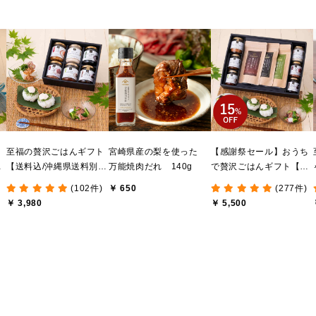
ま
至福の贅沢ごはんギフト
宮崎県産の梨を使った
【感謝祭セール】おうち
け
【送料込/沖縄県送料別
万能焼肉だれ 140g
で贅沢ごはんギフト【送
送
途】【化粧箱包装付/オン
料無料/沖縄県送料別途】
(102件)
￥ 650
(277件)
ライン限定】
【化粧箱包装付/オンライ
￥ 3,980
￥ 5,500
ン限定】