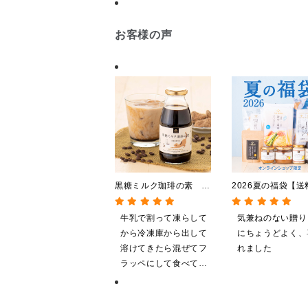
お客様の声
黒糖ミルク珈琲の素
2026夏の福袋【送
275ml （ドリンクベース／
料】【オンライン
希釈タイプ）
【ポイントキャン
牛乳で割って凍らして
気兼ねのない贈り
施中】【のし・ラ
から冷凍庫から出して
にちょうどよく、
グ・化粧箱詰め不
溶けてきたら混ぜてフ
れました
ラッペにして食べてい
ます