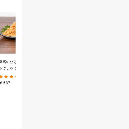
黒糖ミルク珈琲の素
厳選ご飯のお供３本ギフ
【
275ml （ドリンクベース
ト【化粧箱包装】【送料
実
／希釈タイプ）
込/沖縄県送料別途】【オ
せ
(12件)
(8件)
ンライン限定】
ロ
￥ 594
￥ 2,840
￥ 
し
至高のひと時 大人のし
ゃけしゃけめんたい
80g【鮭ほぐし・フレー
(193件)
ク】
￥ 637