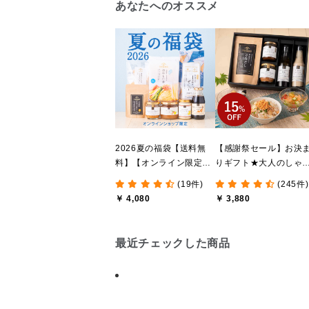
あなたへのオススメ
2026夏の福袋【送料無
【感謝祭セール】お決
料】【オンライン限定】
りギフト★大人のしゃ
【ポイントキャンペーン
しゃけめんたい入り【
(19件)
(245件)
実施中】【のし・ラッピ
料込/沖縄県送料別途】
￥ 4,080
￥ 3,880
ング・化粧箱詰め不可】
【化粧箱包装付】
最近チェックした商品