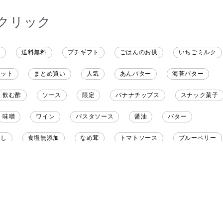
クリック
ト
送料無料
プチギフト
ごはんのお供
いちごミルク
レット
まとめ買い
人気
あんバター
海苔バター
飲む酢
ソース
限定
バナナチップス
スナック菓子
味噌
ワイン
パスタソース
醤油
バター
だし
食塩無添加
なめ茸
トマトソース
ブルーベリー
野菜だし
チーズいか
お米チップス
味噌汁
かりんと
りんご
骨せんべい
ドレッシング
珍味
おかず
マヨネーズ
せんべい
韓国
贅沢ごはん
おでん