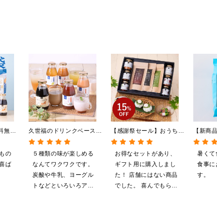
料無
久世福のドリンクベース
【感謝祭セール】おうちで
【新商
限定】
全5種飲み比べまとめ買
贅沢ごはんギフト【送料無
やしだ
ペーン実
い 5本入（ドリンクベー
料/沖縄県送料別途】【化
鯛だし 
もの
５種類の味が楽しめる
お得なセットがあり、
暑くて
ッピン
ス／希釈タイプ）
粧箱包装付/オンライン限
喜ば
なんてワクワクです。
ギフト用に購入しまし
食事に
可】
定】
炭酸や牛乳、ヨーグル
た！ 店舗にはない商品
す。
トなどといろいろアレ
でした。 喜んでもらえ
ンジしたいと思います
ると思います。