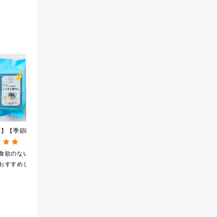
品】【季節限定】冷
[訳あり品・アウトレット]
【感謝祭セール】七味なめ
し茶漬け しらすと
[賞味期限2026年09月09
茸 480g（特大）（八幡
4食
日]絹ごしなめらか 栗き
屋礒五郎の七味唐辛子入
食欲のない日の
美味しかったと聞き、
いつも冷蔵庫に常備し
んとんゼリー 81g【季節
り）
おすすめしま
栗きんとんが好きなの
ているご飯のおともで
限定】
で買ってみたら美味し
す。今回特大が40%off
かったので、まとめ買
になったので飛びつき
いしてしまいました
ました。送料を無料に
したくて初めての商品