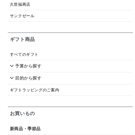
梅
レモン
ペースト
クランベリー
久世福商店
ガーリック
柚子
ハーブティー
つゆ
サンクゼール
ドリンク
七味
わかめ
チップス
のり
ギフト商品
ブランデー
生姜
鍋つゆ
飴
すき焼き
ふりかけ
いいづな
はちみつ
茶漬け
すべてのギフト
抹茶
レトルト
究極
ノンアルコール
予算から探す
目的から探す
九条ねぎ
焼酎
福松
混ぜご飯
くるみ
ギフトラッピングのご案内
お買いもの
新商品・季節品