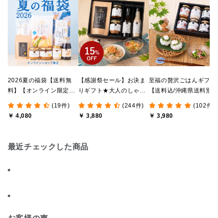
2026夏の福袋【送料無
【感謝祭セール】お決ま
至福の贅沢ごはんギフト
料】【オンライン限定】
りギフト★大人のしゃけ
【送料込/沖縄県送料別
【ポイントキャンペーン
しゃけめんたい入り【送
途】【化粧箱包装付/オ
(19件)
(244件)
(102件)
実施中】【のし・ラッピ
料込/沖縄県送料別途】
ライン限定】
￥ 4,080
￥ 3,880
￥ 3,980
ング・化粧箱詰め不可】
【化粧箱包装付】
最近チェックした商品