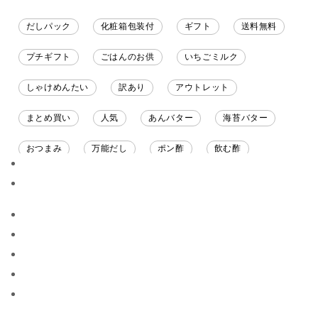
だしパック
化粧箱包装付
ギフト
送料無料
プチギフト
ごはんのお供
いちごミルク
しゃけめんたい
訳あり
アウトレット
まとめ買い
人気
あんバター
海苔バター
おつまみ
万能だし
ポン酢
飲む酢
ソース
限定
バナナチップス
スナック菓子
ジャム
調味料ギフト
国産
味噌
ワイン
パスタソース
醤油
バター
オールフルーツ
昆布だし
毎日だし
食塩無添加
なめ茸
トマトソース
ブルーベリー
チーズ
信州