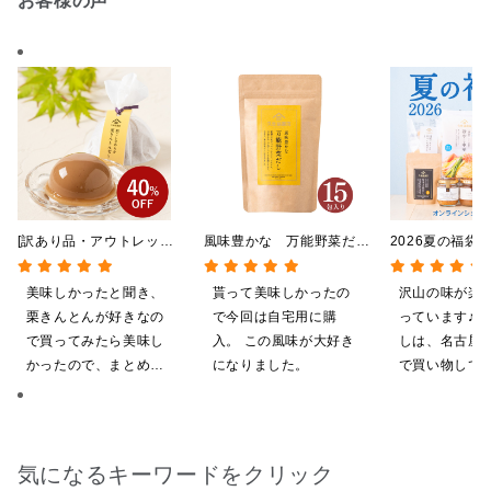
お客様の声
[訳あり品・アウトレット]
風味豊かな 万能野菜だ
2026夏の福袋
[賞味期限2026年09月09
し 120g（8g×15包）
料】【オンライ
日]絹ごしなめらか 栗き
【だしパック】
【ポイントキャ
美味しかったと聞き、
貰って美味しかったの
沢山の味が楽
んとんゼリー 81g【季節
施中】【のし・
栗きんとんが好きなの
で今回は自宅用に購
っています♪ 
限定】
グ・化粧箱詰め
で買ってみたら美味し
入。 この風味が大好き
しは、名古屋
かったので、まとめ買
になりました。
で買い物してい
いしてしまいました
ても美味しく
てます。 これ
沢山の味楽しみ
気になるキーワードをクリック