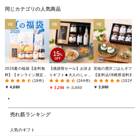
日本ワイン
野菜だし
チーズいか
同じカテゴリの人気商品
お米チップス
味噌汁
かりんとう
甘酒
あごだし
バナナミルク
りんご
骨せんべい
ドレッシング
珍味
おかず
ナイアガラ
和塩
混ぜご飯の素
マヨネーズ
せんべい
2026夏の福袋【送料無
【感謝祭セール】お決ま
至福の贅沢ごはんギフト
韓国
贅沢ごはん
おでん
吸い物
料】【オンライン限定】
りギフト★大人のしゃけ
【送料込/沖縄県送料別
(19件)
(244件)
(102件)
【ポイントキャンペーン
しゃけめんたい入り【送
途】【化粧箱包装付/オ
シードル
ごま
いわし
ミックス
芋
￥ 4,080
￥ 3,980
￥ 3,880
実施中】【のし・ラッピ
料込/沖縄県送料別途】
￥ 3,298
ライン限定】
ング・化粧箱詰め不可】
【化粧箱包装付】
スープ
クリームソース
季節限定
セット
佃煮
アップル
ジュース
パンにぬる
売れ筋ランキング
はちみつ茶
オレンジ
ナッツ
かつおだし
人気のギフト