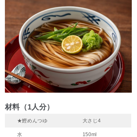
材料（1人分）
★鰹めんつゆ
大さじ4
水
150ml