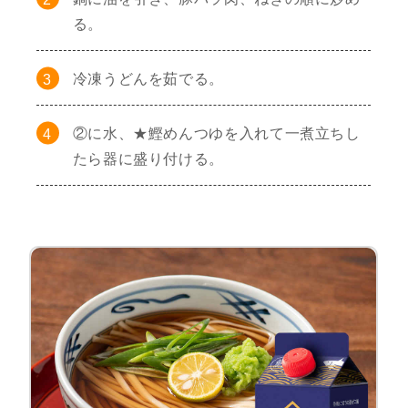
る。
冷凍うどんを茹でる。
②に水、★鰹めんつゆを入れて一煮立ちし
たら器に盛り付ける。