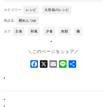
カテゴリー:
レシピ
久世福のレシピ
商品名:
鰹めんつゆ
タグ:
主食
和風
夕食
肉類
麺
＼このページをシェア／
Facebook
X
Email
Line
共
有