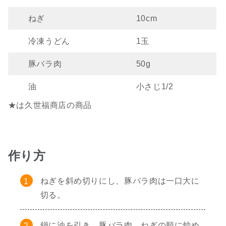
ねぎ
10cm
冷凍うどん
1玉
豚バラ肉
50g
油
小さじ1/2
★は久世福商店の商品
作り方
ねぎを斜め切りにし、豚バラ肉は一口大に
切る。
鍋に油を引き、豚バラ肉、ねぎの順に炒め