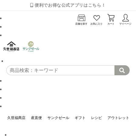
便利でお得な公式アプリはこちら！
店舗を探す
お気に入り
カート
マイページ
久世福商店
産直便
サンクゼール
ギフト
レシピ
アウトレット