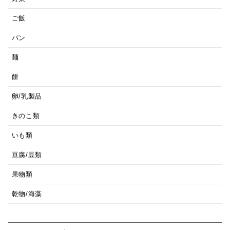
ご飯
パン
麺
餅
卵/乳製品
きのこ類
いも類
豆腐/豆類
果物類
乾物/海藻