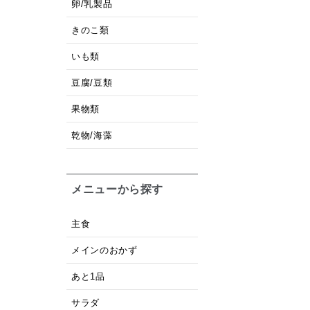
卵/乳製品
きのこ類
いも類
豆腐/豆類
果物類
乾物/海藻
メニューから探す
主食
メインのおかず
あと1品
サラダ