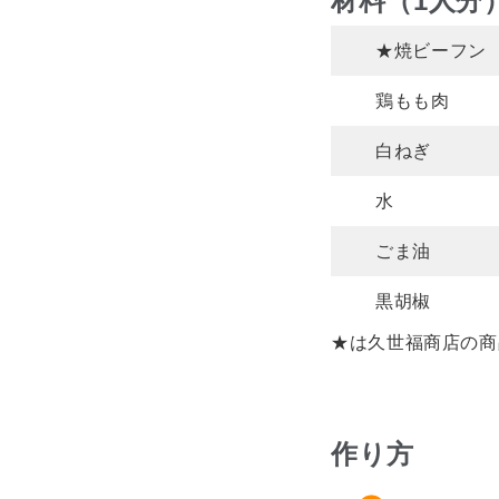
材料（1人分
★焼ビーフン
鶏もも肉
白ねぎ
水
ごま油
黒胡椒
★は久世福商店の商
作り方