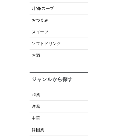
汁物/スープ
おつまみ
スイーツ
ソフトドリンク
お酒
ジャンルから探す
和風
洋風
中華
韓国風