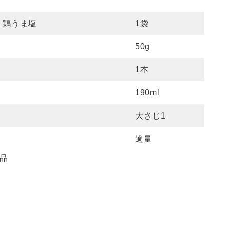
）
 鶏うま塩
1袋
50g
1本
190ml
大さじ1
適量
品