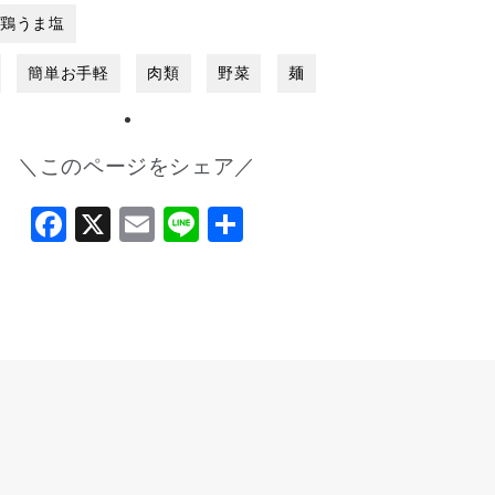
 鶏うま塩
簡単お手軽
肉類
野菜
麺
＼このページをシェア／
Facebook
X
Email
Line
共
有