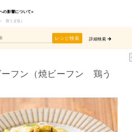
への影響について»
ン 鶏うま塩）
レシピ検索
詳細検索
ビーフン（焼ビーフン 鶏う