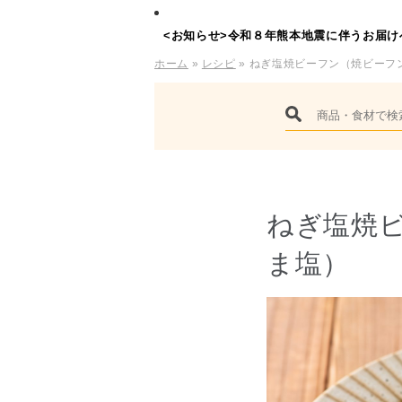
<お知らせ>令和８年熊本地震に伴うお届け
ホーム
»
レシピ
» ねぎ塩焼ビーフン（焼ビーフ
ねぎ塩焼
ま塩）