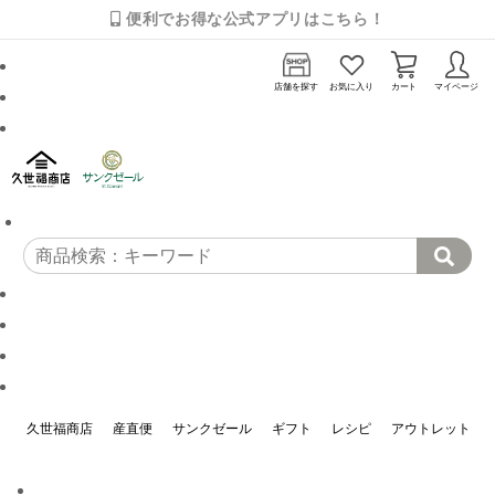
便利でお得な公式アプリはこちら！
店舗を探す
お気に入り
カート
マイページ
久世福商店
産直便
サンクゼール
ギフト
レシピ
アウトレット