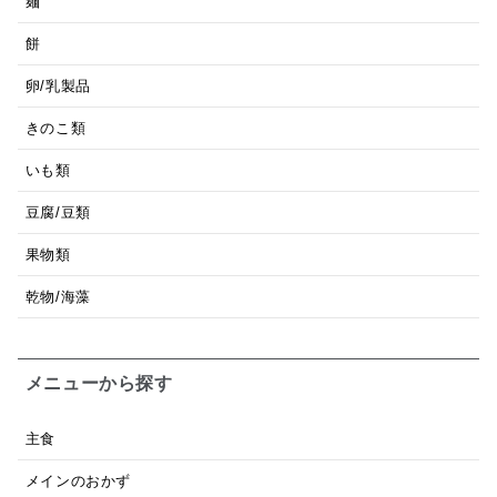
麺
餅
卵/乳製品
きのこ類
いも類
豆腐/豆類
果物類
乾物/海藻
メニューから探す
主食
メインのおかず