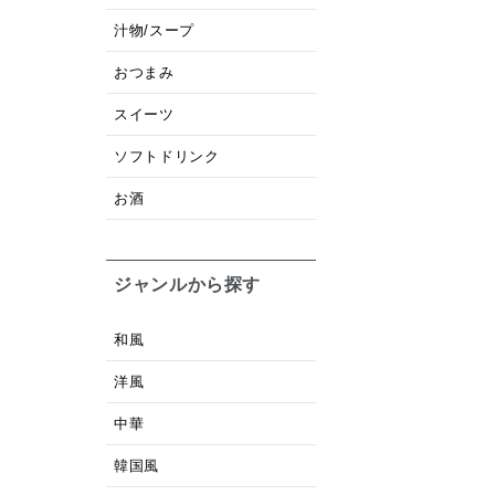
汁物/スープ
おつまみ
スイーツ
ソフトドリンク
お酒
ジャンルから探す
和風
洋風
中華
韓国風