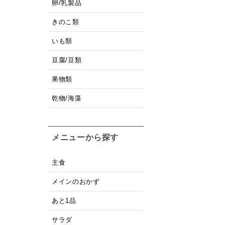
卵/乳製品
きのこ類
いも類
豆腐/豆類
果物類
乾物/海藻
メニューから探す
主食
メインのおかず
あと1品
サラダ