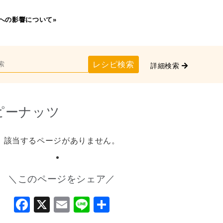
への影響について»
レシピ検索
詳細検索
ピーナッツ
該当するページがありません。
＼このページをシェア／
Facebook
X
Email
Line
共
有