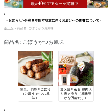
<お知らせ>令和８年熊本地震に伴うお届けへの影響について»
ホーム
» 商品名:
ごぼうかつお風味
商品名:
ごぼうかつお風味
簡単、肉巻きごぼう
炭火焼き薫る 鶏肉入
（ごぼう かつお風
り恵方巻き（風味豊
味）
かな万能だし）