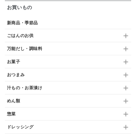
お買いもの
スープ
クリームソース
季節限定
セット
佃煮
アップル
ジュース
パンにぬる
新商品・季節品
はちみつ茶
オレンジ
ナッツ
かつおだし
ごはんのお供
梅
レモン
ペースト
クランベリー
万能だし・調味料
ガーリック
柚子
ハーブティー
つゆ
お菓子
ドリンク
七味
わかめ
チップス
のり
おつまみ
ブランデー
生姜
鍋つゆ
飴
すき焼き
汁もの・お茶漬け
ふりかけ
いいづな
はちみつ
茶漬け
めん類
抹茶
レトルト
究極
ノンアルコール
惣菜
九条ねぎ
焼酎
福松
混ぜご飯
くるみ
ドレッシング