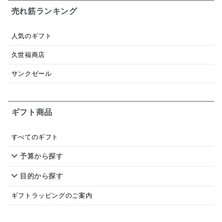
売れ筋ランキング
パスタソース
醤油
バター
オールフルーツ
人気のギフト
昆布だし
毎日だし
食塩無添加
なめ茸
久世福商店
トマトソース
ブルーベリー
チーズ
信州
サンクゼール
日本ワイン
野菜だし
チーズいか
お米チップス
味噌汁
かりんとう
甘酒
ギフト商品
あごだし
バナナミルク
りんご
骨せんべい
すべてのギフト
ドレッシング
珍味
おかず
ナイアガラ
予算から探す
和塩
混ぜご飯の素
マヨネーズ
せんべい
目的から探す
韓国
贅沢ごはん
おでん
吸い物
ギフトラッピングのご案内
シードル
ごま
いわし
ミックス
芋