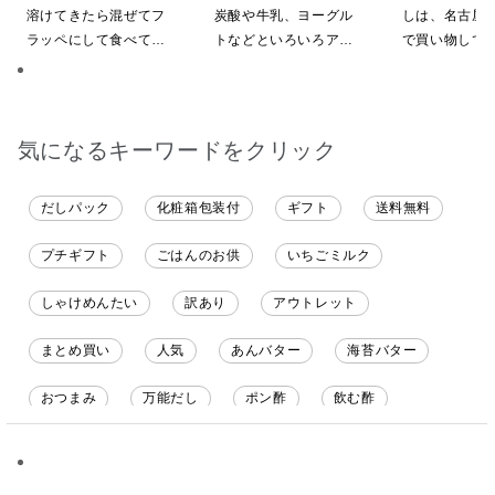
グ・化粧箱詰め
溶けてきたら混ぜてフ
炭酸や牛乳、ヨーグル
しは、名古屋
ラッペにして食べてい
トなどといろいろアレ
で買い物してい
ます
ンジしたいと思います
ても美味しく
てます。 これ
沢山の味楽しみ
気になるキーワードをクリック
だしパック
化粧箱包装付
ギフト
送料無料
プチギフト
ごはんのお供
いちごミルク
しゃけめんたい
訳あり
アウトレット
まとめ買い
人気
あんバター
海苔バター
おつまみ
万能だし
ポン酢
飲む酢
ソース
限定
バナナチップス
スナック菓子
ジャム
調味料ギフト
国産
味噌
ワイン