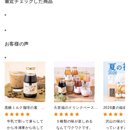
最近チェックした商品
お客様の声
黒糖ミルク珈琲の素
久世福のドリンクベース
2026夏の福袋
275ml （ドリンクベース／
全5種飲み比べまとめ買
料】【オンライ
希釈タイプ）
い 5本入（ドリンクベー
【ポイントキャ
牛乳で割って凍らして
５種類の味が楽しめる
沢山の味が楽
ス／希釈タイプ）
施中】【のし・
から冷凍庫から出して
なんてワクワクです。
っています♪ 