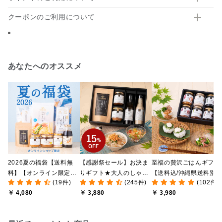
クーポンのご利用について
あなたへのオススメ
2026夏の福袋【送料無
【感謝祭セール】お決ま
至福の贅沢ごはんギフト
料】【オンライン限定】
りギフト★大人のしゃけ
【送料込/沖縄県送料別
(19件)
(245件)
(102件)
【ポイントキャンペーン
しゃけめんたい入り【送
途】【化粧箱包装付/オ
￥ 4,080
￥ 3,880
￥ 3,980
実施中】【のし・ラッピ
料込/沖縄県送料別途】
ライン限定】
ング・化粧箱詰め不可】
【化粧箱包装付】